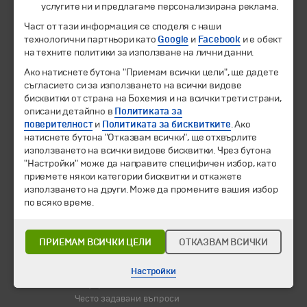
услугите ни и предлагаме персонализирана реклама.
Част от тази информация се споделя с наши
Екскурзии и почивки
технологични партньори като
Google
и
Facebook
и е обект
Направления
на техните политики за използване на лични данни.
Календар
Всички програми от А до Я
Ако натиснете бутона "Приемам всички цели", ще дадете
съгласието си за използването на всички видове
бисквитки от страна на Бохемия и на всички трети страни,
Промоции
описани детайлно в
Политиката за
Горещи оферти
поверителност
и
Политиката за бисквитките
. Ако
Потвърдени дати
натиснете бутона "Отказвам всички", ще отхвърлите
използването на всички видове бисквитки. Чрез бутона
Празници
"Настройки" може да направите специфичен избор, като
Оферта на деня
приемете някои категории бисквитки и откажете
Туристически обекти
използването на други. Може да промените вашия избор
по всяко време.
Самолетни билети
Хотелски резервации
ПРИЕМАМ ВСИЧКИ ЦЕЛИ
ОТКАЗВАМ ВСИЧКИ
Корпоративно обслужване
Новини
Настройки
Информационен бюлетин
Често задавани въпроси