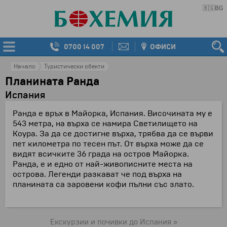
🇧🇬
BG
0700 14 007
ОФИСИ
Начало
Туристически обекти
Планината Ранда
Испания
Ранда е връх в Майорка, Испания. Височината му е
543 метра, на върха се намира Светилището на
Коура. За да се достигне върха, трябва да се върви
пет километра по тесен път. От върха може да се
видят всичките 36 града на остров Майорка.
Ранда, е и едно от най-живописните места на
острова. Легенди разкават че под върха на
планината са заровени кофи пълни със злато.
Екскурзии и почивки до Испания »