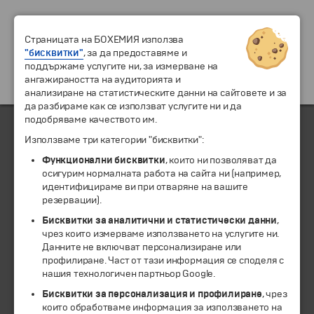
Страницата на БОХЕМИЯ използва
"бисквитки"
, за да предоставяме и
поддържаме услугите ни, за измерване на
ангажираността на аудиторията и
анализиране на статистическите данни на сайтовете и за
да разбираме как се използват услугите ни и да
подобряваме качеството им.
Използваме три категории "бисквитки":
ЧЛЕН НА
Функционални бисквитки
, които ни позволяват да
осигурим нормалната работа на сайта ни (например,
идентифицираме ви при отваряне на вашите
резервации).
Бисквитки за аналитични и статистически данни
,
чрез които измерваме използването на услугите ни.
Данните не включват персонализиране или
профилиране. Част от тази информация се споделя с
нашия технологичен партньор Google.
Бисквитки за персонализация и профилиране
, чрез
които обработваме информация за използването на
© 1994-2026 Бохемия ООД.
Всички права запазени.