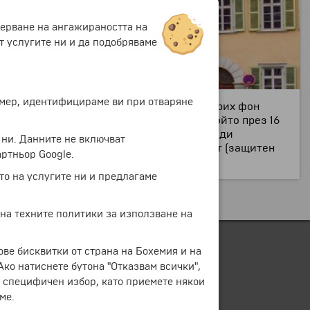
мерване на ангажираността на
т услугите ни и да подобряваме
ример, идентифицираме ви при отваряне
замък и носи името на херцог Карл Фридрих фон
нтан, посветен на Себастиан Мюнстер, който през 16
78 г., когато площадът е преустроен заради
 ни. Данните не включват
, двореца „
Boisser
é
e
“, къщата на Росхирт (защитен
ртньор Google.
то на услугите ни и предлагаме
 на техните политики за използване на
ове бисквитки от страна на Бохемия и на
 Ако натиснете бутона "Отказвам всички",
е специфичен избор, като приемете някои
ме.