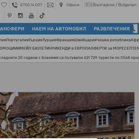
🇧🇬
Български / Bulgarian
0700 14 007
Офиси
РАНСФЕРИ
НАЕМ НА АВТОМОБИЛ
РАЗВЛЕЧЕНИЯ
лия
Португалия
Гърция
Турция
Франция
Швейцария
Чешка република
Афр
РОМОЦИИ
ИМЕЙЛ БЮЛЕТИН
УИКЕНДИ в ЕВРОПА
ОФЕРТИ за МОРЕ
СЕПТЕ
те 20 години с Бохемия са пътували 621 729 туристи по 3548 програми 