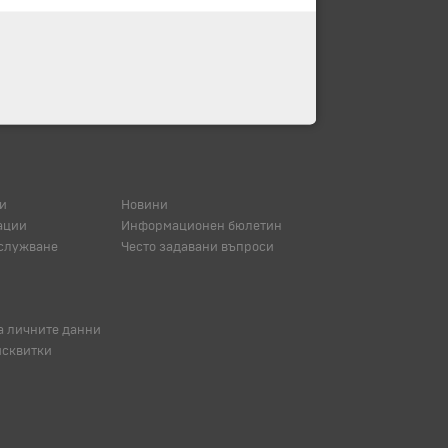
и
Новини
ации
Информационен бюлетин
служване
Често задавани въпроси
а личните данни
исквитки