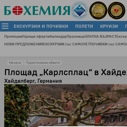
ЕКСКУРЗИИ И ПОЧИВКИ
ПОЛЕТИ
КРУИЗИ
Промоции
Горещи оферти
Календар
Празници
ЗЛАТНА ВЪЗРАСТ
Екску
НОВИ ПРЕДЛОЖЕНИЯ
ЕКСКУРЗИИ със САМОЛЕТ
ПОЧИВКИ със САМО
Начало
Туристически обекти
Площад „Карлсплац“ в Хайде
Хайделберг, Германия