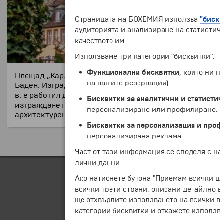
Страницата на БОХЕМИЯ използва
"биск
аудиторията и анализиране на статистич
качеството им.
Използваме три категории "бисквитки":
Функционални бисквитки
, които ни
Площад „Карлсплац“ в Хайделберг е разположен на г
на вашите резервации).
Баден. Изграден е през 1805 г. на мястото на разруш
в. е работил дълги години в манастира. Фонтанът е д
Бисквитки за аналитични и статисти
изграждането на подземен паркинг под него. Площадъ
персонализиране или профилиране. Ч
архитектурен паметник) и две от най-старите и изве
Бисквитки за персонализация и про
персонализирана реклама.
Част от тази информация се споделя с 
лични данни.
Ако натиснете бутона "Приемам всички ц
всички трети страни, описани детайлно 
ще отхвърлите използването на всички в
категории бисквитки и откажете използв