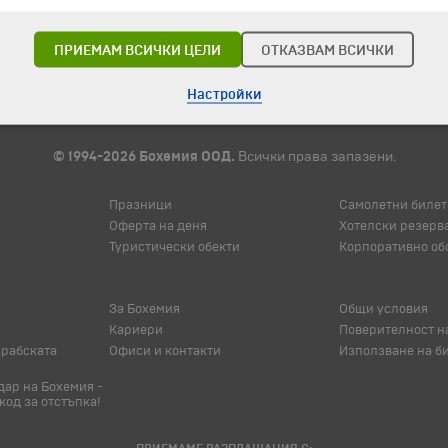
ПРИЕМАМ ВСИЧКИ ЦЕЛИ
ОТКАЗВАМ ВСИЧКИ
Настройки
© 1994-2026 Бохемия ООД.
Всички права запазени.
Празници
Самолетни билет
Оферта на деня
Хотелски резерв
Туристически обекти
Корпоративно об
За Бохемия
Общи условия
Кариери
Поверителност н
арабската
Офиси и контакти
Използване на б
ар на Бохемия -
код за отстъпка!