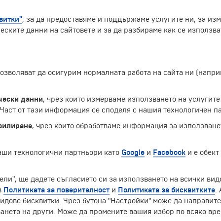
витки"
, за да предоставяме и поддържаме услугите ни, за из
еските данни на сайтовете и за да разбираме как се използва
 позволяват да осигурим нормалната работа на сайта ни (нап
лавната градска улица, в подножието на Хайделбергския 
ения францискански манастир. В средата му се издига фо
ело на скулптура Михаел Шонхолц и е поставен тук през 19
чески данни
, чрез които измерваме използването на услугите
т е заобиколен от Хайделбергската академия на науките
аст от тази информация се споделя с нашия технологичен па
стни хайделбергски студентски кръчми.
филиране
, чрез които обработваме информация за използване
Екскурзии и почивки до Германия »
наши технологични партньори като
Google
и
Facebook
и е обект
ели", ще дадете съгласието си за използването на всички вид
в
Политиката за поверителност
и
Политиката за бисквитките
.
ЧЛЕН НА
идове бисквитки. Чрез бутона "Настройки" може да направит
ането на други. Може да промените вашия избор по всяко вре