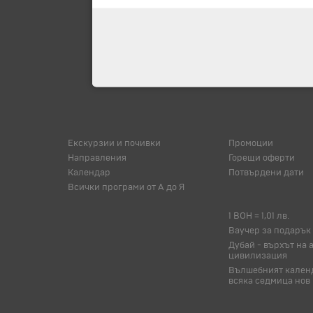
Екскурзии и почивки
Промоции
Направления
Горещи оферти
Календар
Потвърдени дати
Всички програми от А до Я
1 BOH = 1,01 лв.
Ваучер за подарък
Дубай - върхът на 
цивилизация
Вълшебният календ
всяка седмица нов 