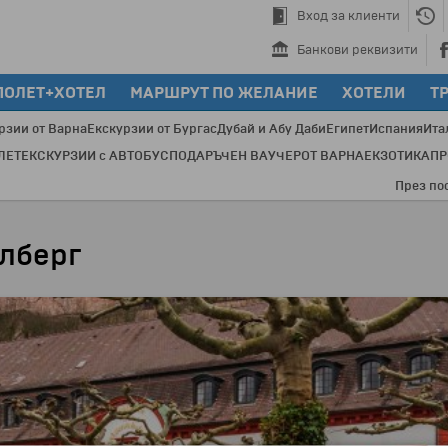
Вход за клиенти
Банкови реквизити
ПОЛЕТ+ХОТЕЛ
МАРШРУТ ПО ЖЕЛАНИЕ
ХОТЕЛИ
Т
рзии от Варна
Екскурзии от Бургас
Дубай и Абу Даби
Египет
Испания
Ита
ЛЕТ
ЕКСКУРЗИИ с АВТОБУС
ПОДАРЪЧЕН ВАУЧЕР
ОТ ВАРНА
ЕКЗОТИКА
П
През последни
лберг