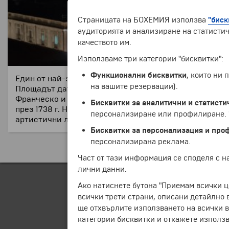
Страницата на БОХЕМИЯ използва
"биск
аудиторията и анализиране на статистич
качеството им.
Използваме три категории "бисквитки":
Функционални бисквитки
, които ни
Един от най-забележителните площади в Катания е ,,У
на вашите резервации).
Площадът датира от 1696 г., когато е построена сгра
Франческо и Антонино Баталия и Джовани Батиста Вак
Бисквитки за аналитични и статисти
през 1738 г. На южната страна на площада е гърба на
персонализиране или профилиране. Ч
артистични лампи от бронз.
Бисквитки за персонализация и про
персонализирана реклама.
Част от тази информация се споделя с 
лични данни.
Ако натиснете бутона "Приемам всички ц
всички трети страни, описани детайлно 
ще отхвърлите използването на всички в
категории бисквитки и откажете използв