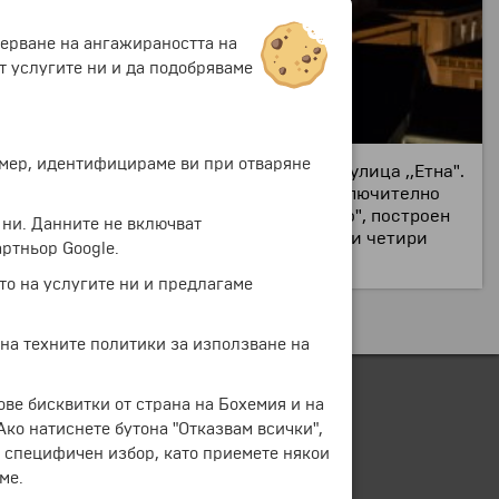
мерване на ангажираността на
т услугите ни и да подобряваме
ример, идентифицираме ви при отваряне
ния площад ,,Дуомо", по протежение на улица ,,Етна".
н и проектиран от различни архитекти, включително
ета, се намира дворецът ,,Сан Джулиано", построен
 ни. Данните не включват
ете. През 1957 г. на площада са поставени четири
ртньор Google.
то на услугите ни и предлагаме
 на техните политики за използване на
ове бисквитки от страна на Бохемия и на
 Ако натиснете бутона "Отказвам всички",
е специфичен избор, като приемете някои
ме.