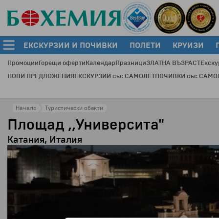
ЕКСКУРЗИИ И ПОЧИВКИ
ПОЛЕТИ
КРУИЗИ
Промоции
Горещи оферти
Календар
Празници
ЗЛАТНА ВЪЗРАСТ
Екску
НОВИ ПРЕДЛОЖЕНИЯ
ЕКСКУРЗИИ със САМОЛЕТ
ПОЧИВКИ със САМО
Начало
Туристически обекти
Площад ,,Университа"
Катания, Италия