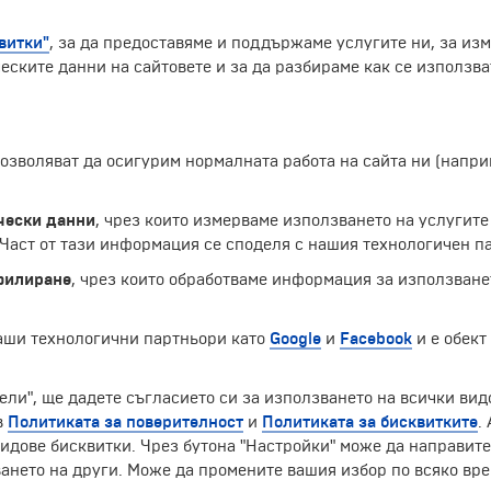
витки"
, за да предоставяме и поддържаме услугите ни, за из
еските данни на сайтовете и за да разбираме как се използва
 позволяват да осигурим нормалната работа на сайта ни (нап
ниверсита", който се намира на няколко метра от централ
дата на университета. Образователният център е построе
арини. На източната страна, пред сградата на университ
чески данни
, чрез които измерваме използването на услугите
 кметството на Катания, така нареченият Дворец на слонов
аст от тази информация се споделя с нашия технологичен па
филиране
, чрез които обработваме информация за използване
Екскурзии и почивки до Италия »
наши технологични партньори като
Google
и
Facebook
и е обект
ели", ще дадете съгласието си за използването на всички вид
в
Политиката за поверителност
и
Политиката за бисквитките
.
ЧЛЕН НА
идове бисквитки. Чрез бутона "Настройки" може да направит
ането на други. Може да промените вашия избор по всяко вре