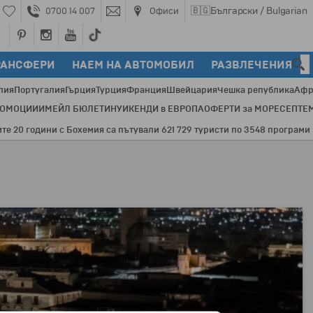
🇧🇬
Български / Bulgarian
0700 14 007
Офиси
РАНСФЕРИ
НАЕМ НА АВТОМОБИЛ
РАЗВЛЕЧЕНИЯ
лия
Португалия
Гърция
Турция
Франция
Швейцария
Чешка република
Афр
РОМОЦИИ
ИМЕЙЛ БЮЛЕТИН
УИКЕНДИ в ЕВРОПА
ОФЕРТИ за МОРЕ
СЕПТЕ
 години с Бохемия са пътували 621 729 туристи по 3548 програми и 82 