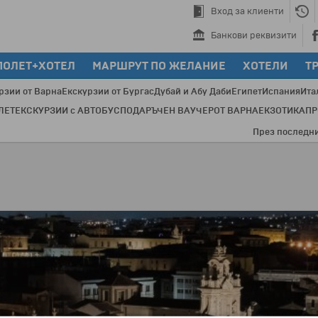
Вход за клиенти
Банкови реквизити
ПОЛЕТ+ХОТЕЛ
МАРШРУТ ПО ЖЕЛАНИЕ
ХОТЕЛИ
Т
рзии от Варна
Екскурзии от Бургас
Дубай и Абу Даби
Египет
Испания
Ита
ЛЕТ
ЕКСКУРЗИИ с АВТОБУС
ПОДАРЪЧЕН ВАУЧЕР
ОТ ВАРНА
ЕКЗОТИКА
П
През последните 20