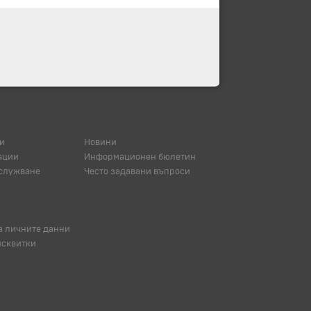
и
Новини
ации
Информационен бюлетин
служване
Често задавани въпроси
а личните данни
исквитки