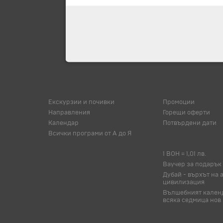
Екскурзии и почивки
Промоции
Направления
Горещи оферти
Календар
Потвърдени дати
Всички програми от А до Я
1 BOH = 1,01 лв.
Ваучер за подарък
Дубай - върхът на 
цивилизация
Вълшебният календ
всяка седмица нов 