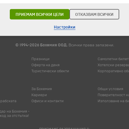
ПРИЕМАМ ВСИЧКИ ЦЕЛИ
ОТКАЗВАМ ВСИЧКИ
Настройки
© 1994-2026 Бохемия ООД.
Всички права запазени.
Празници
Самолетни билет
Оферта на деня
Хотелски резерв
Туристически обекти
Корпоративно об
За Бохемия
Общи условия
Кариери
Поверителност н
арабската
Офиси и контакти
Използване на б
ар на Бохемия -
код за отстъпка!