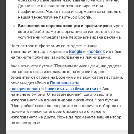
чрез които измерваме използването на услугите ни.
ЧЛЕН НА
Данните не включват персонализиране или
профилиране. Част от тази информация се споделя с
нашия технологичен партньор Google.
Бисквитки за персонализация и профилиране
, чрез
които обработваме информация за използването на
услугите ни и предлагаме персонализирана реклама.
Част от тази информация се споделя с наши
технологични партньори като
Google
и
Facebook
и е обект
на техните политики за използване на лични данни.
Ако натиснете бутона "Приемам всички цели", ще дадете
© 1994-2026 Бохемия ООД.
Всички права запазени.
съгласието си за използването на всички видове
бисквитки от страна на Бохемия и на всички трети страни,
Екскурзии и почивки
описани детайлно в
Политиката за
Направления
поверителност
и
Политиката за бисквитките
. Ако
Календар
натиснете бутона "Отказвам всички", ще отхвърлите
използването на всички видове бисквитки. Чрез бутона
Всички програми от А до Я
"Настройки" може да направите специфичен избор, като
приемете някои категории бисквитки и откажете
Промоции
използването на други. Може да промените вашия избор
Горещи оферти
по всяко време.
Потвърдени дати