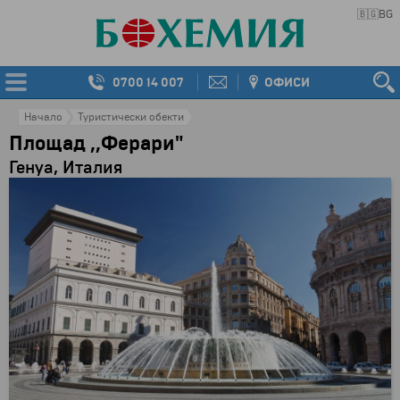
🇧🇬
BG
0700 14 007
ОФИСИ
Начало
Туристически обекти
Площад ,,Ферари"
Генуа, Италия