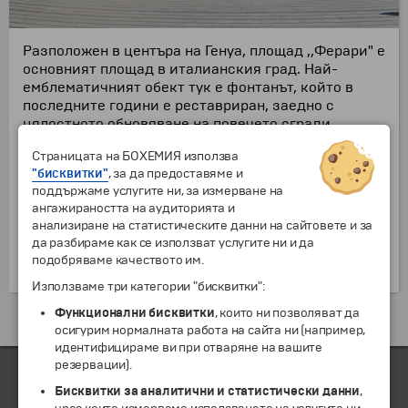
Разположен в центъра на Генуа, площад ,,Ферари" е
основният площад в италианския град. Най-
емблематичният обект тук е фонтанът, който в
последните години е реставриран, заедно с
цялостното обновяване на повечето сгради.
На площада са разположени някои от интересните
Страницата на БОХЕМИЯ използва
забележителности в града, като операта „Театро
"бисквитки"
, за да предоставяме и
Карло Феличе“, Дворецът на Дожите, къщата на
поддържаме услугите ни, за измерване на
Христофор Колумб и други. Тук се намира и
ангажираността на аудиторията и
седалището на регион Лигурия, сградата на
анализиране на статистическите данни на сайтовете и за
Стоковата борса, построена през 1912г, както и
да разбираме как се използват услугите ни и да
дворецът на Рафаеле Луиджи де Ферари, дюк на
подобряваме качеството им.
Галиера, на когото е наречен и площадът.
Използваме три категории "бисквитки":
Функционални бисквитки
, които ни позволяват да
Екскурзии и почивки до Италия »
осигурим нормалната работа на сайта ни (например,
идентифицираме ви при отваряне на вашите
резервации).
Бисквитки за аналитични и статистически данни
,