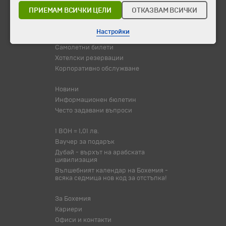
Празници
ПРИЕМАМ ВСИЧКИ ЦЕЛИ
ОТКАЗВАМ ВСИЧКИ
Оферта на деня
Туристически обекти
Настройки
Самолетни билети
Хотелски резервации
Корпоративно обслужване
Новини
Информационен бюлетин
Често задавани въпроси
1 BOH = 1,01 лв.
Ваучер за подарък
Дубай - върхът на арабската
цивилизация
Вълшебният календар на Бохемия -
всяка седмица нов код за отстъпка!
За Бохемия
Кариери
Офиси и контакти