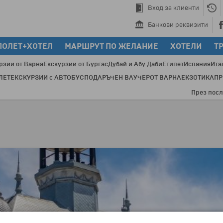
Вход за клиенти
Банкови реквизити
ПОЛЕТ+ХОТЕЛ
МАРШРУТ ПО ЖЕЛАНИЕ
ХОТЕЛИ
Т
рзии от Варна
Екскурзии от Бургас
Дубай и Абу Даби
Египет
Испания
Ита
ЛЕТ
ЕКСКУРЗИИ с АВТОБУС
ПОДАРЪЧЕН ВАУЧЕР
ОТ ВАРНА
ЕКЗОТИКА
П
През последнит