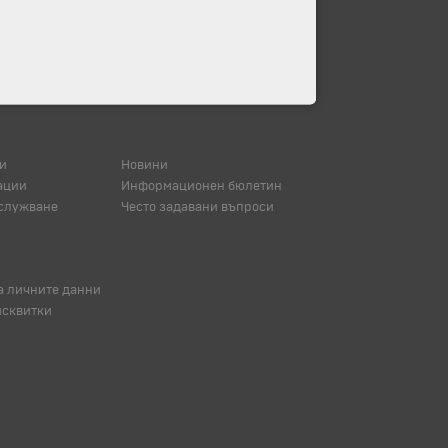
и
Новини
ации
Информационен бюлетин
служване
Често задавани въпроси
а личните данни
исквитки