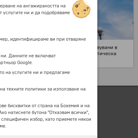
мерване на ангажираността на
т услугите ни и да подобряваме
ример, идентифицираме ви при отваряне
злиза от многото тигри, които са били ловувани в
 превръщат "Ел Тигре" в популярна туристическа
 ни. Данните не включват
ртньор Google.
то на услугите ни и предлагаме
 на техните политики за използване на
ове бисквитки от страна на Бохемия и на
 Ако натиснете бутона "Отказвам всички",
е специфичен избор, като приемете някои
ме.