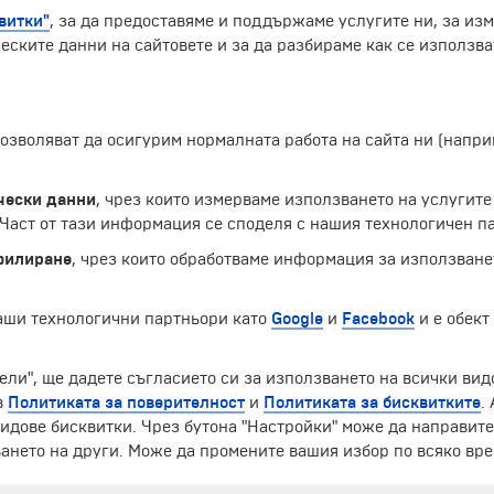
витки"
, за да предоставяме и поддържаме услугите ни, за из
еските данни на сайтовете и за да разбираме как се използва
 позволяват да осигурим нормалната работа на сайта ни (нап
рху остров в делтата на река Парана. Името на града прои
режни ресторанти и барове, както и невероятния пейзаж,
чески данни
, чрез които измерваме използването на услугите
аст от тази информация се споделя с нашия технологичен па
филиране
, чрез които обработваме информация за използване
Екскурзии и почивки до Аржентина »
наши технологични партньори като
Google
и
Facebook
и е обект
ели", ще дадете съгласието си за използването на всички вид
в
Политиката за поверителност
и
Политиката за бисквитките
.
ЧЛЕН НА
идове бисквитки. Чрез бутона "Настройки" може да направит
ането на други. Може да промените вашия избор по всяко вре