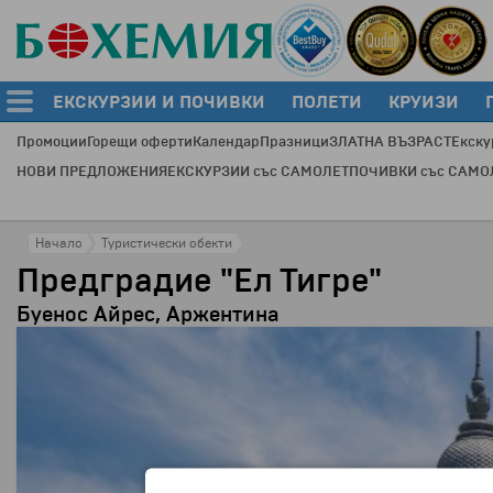
ЕКСКУРЗИИ И ПОЧИВКИ
ПОЛЕТИ
КРУИЗИ
Промоции
Горещи оферти
Календар
Празници
ЗЛАТНА ВЪЗРАСТ
Екску
НОВИ ПРЕДЛОЖЕНИЯ
ЕКСКУРЗИИ със САМОЛЕТ
ПОЧИВКИ със САМО
Начало
Туристически обекти
Предградие "Ел Тигре"
Буенос Айрес, Аржентина