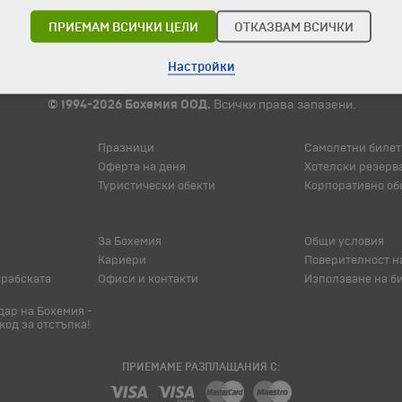
ПРИЕМАМ ВСИЧКИ ЦЕЛИ
ОТКАЗВАМ ВСИЧКИ
Настройки
© 1994-2026 Бохемия ООД.
Всички права запазени.
Празници
Самолетни билет
Оферта на деня
Хотелски резерв
Туристически обекти
Корпоративно об
За Бохемия
Общи условия
Кариери
Поверителност н
арабската
Офиси и контакти
Използване на б
ар на Бохемия -
код за отстъпка!
ПРИЕМАМЕ РАЗПЛАЩАНИЯ С: