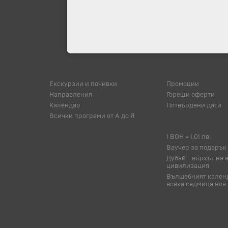
Екскурзии и почивки
Промоции
Направления
Горещи оферти
Календар
Потвърдени дати
Всички програми от А до Я
1 BOH = 1,01 лв.
Ваучер за подарък
Дубай - върхът на 
цивилизация
Вълшебният календ
всяка седмица нов 