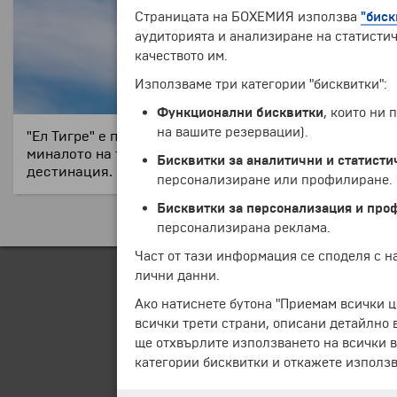
Страницата на БОХЕМИЯ използва
"биск
аудиторията и анализиране на статистич
качеството им.
Използваме три категории "бисквитки":
Функционални бисквитки
, които ни
на вашите резервации).
"Ел Тигре" е предградие на Буенос Айрес, развито въ
миналото на това място. Антикварни магазини, крайб
Бисквитки за аналитични и статисти
дестинация.
персонализиране или профилиране. Ч
Бисквитки за персонализация и про
персонализирана реклама.
Част от тази информация се споделя с 
лични данни.
Ако натиснете бутона "Приемам всички ц
всички трети страни, описани детайлно 
ще отхвърлите използването на всички в
категории бисквитки и откажете използв