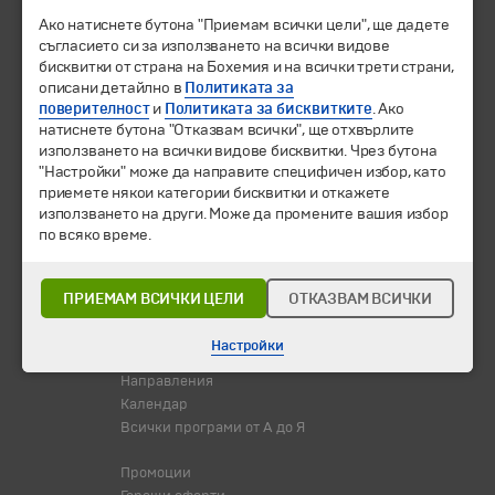
Ако натиснете бутона "Приемам всички цели", ще дадете
съгласието си за използването на всички видове
ЧЛЕН НА
бисквитки от страна на Бохемия и на всички трети страни,
описани детайлно в
Политиката за
поверителност
и
Политиката за бисквитките
. Ако
натиснете бутона "Отказвам всички", ще отхвърлите
използването на всички видове бисквитки. Чрез бутона
"Настройки" може да направите специфичен избор, като
приемете някои категории бисквитки и откажете
използването на други. Може да промените вашия избор
по всяко време.
ПРИЕМАМ ВСИЧКИ ЦЕЛИ
ОТКАЗВАМ ВСИЧКИ
© 1994-2026 Бохемия ООД.
Всички права запазени.
Настройки
Екскурзии и почивки
Направления
Календар
Всички програми от А до Я
Промоции