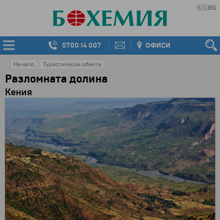
🇧🇬
BG
0700 14 007
ОФИСИ
Начало
Туристически обекти
Разломната долина
Кения