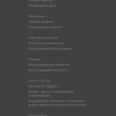
Горещи оферти
Потвърдени дати
Празници
Оферта на деня
Туристически обекти
Самолетни билети
Хотелски резервации
Корпоративно обслужване
Новини
Информационен бюлетин
Често задавани въпроси
1 BOH = 1,01 лв.
Ваучер за подарък
Дубай - върхът на арабската
цивилизация
Вълшебният календар на Бохемия -
всяка седмица нов код за отстъпка!
За Бохемия