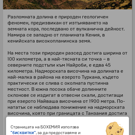
Разломната долина е природен геологичен
феномен, предизвикан от изтъняването на
земната кора, последвано от вулканична дейност.
Намира се западно от планината Кения, в
кенийската високопланинска земя.
На места този природен разсед достига ширина от
100 километра, а в най-тясната си точка – в
северните подстъпи към Найроби, е едва 45
километра. Надморската височина на долината е
най-малка в района на езерото Туркана, където
практически се слива с околната пустинна
местност. В южна посока обаче долинните
склонове се издигат в отвесни скали, достигащи
при езерото Найваша височина от 1900 метра. По-
нататък се наблюдава понижение на надморската
височина, която при границата с Танзания достига
580 метра.
Страницата на БОХЕМИЯ използва
В Разломната долина днес има 30 действащи и
"бисквитки"
, за да предоставяме и