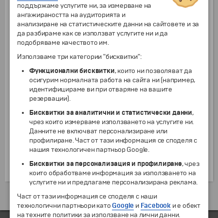
активизиращи се от време на време вулкани,
поддържаме услугите ни, за измерване на
както и безброй горещи минерални извори. Тази
ангажираността на аудиторията и
поредица от кипящи извори и езера включва
анализиране на статистическите данни на сайтовете и за
разположените на северозапад от Найроби езера
да разбираме как се използват услугите ни и да
– Баринго, Богория, Накуру, Елементайта, Найваша
подобряваме качеството им.
и намиращото се на юг от града езеро Магади.
Използваме три категории "бисквитки":
Тези езера са уникални с химичния състав на
Функционални бисквитки
, които ни позволяват да
водите си, притежаващи висока концентрация на
осигурим нормалната работа на сайта ни (например,
натриев карбонат, предизвикана от силно
идентифицираме ви при отваряне на вашите
основния характер на заобикалящите ги
резервации).
вулканични скали и от тяхното слабо оттичане,
причина за което са стръмните склонове на
Бисквитки за аналитични и статистически данни
,
долината. Богатите на натриев карбонат води са
чрез които измерваме използването на услугите ни.
идеална хранителна среда за различни
Данните не включват персонализиране или
водорасли, с които се хранят няколко вида риби,
профилиране. Част от тази информация се споделя с
преди всичко тилапията. Тези условия привличат
нашия технологичен партньор Google.
милиони птици, които се радват на богатите
Бисквитки за персонализация и профилиране
, чрез
запаси от храна в „содените” езера.
които обработваме информация за използването на
услугите ни и предлагаме персонализирана реклама.
Екскурзии и почивки до Кения »
Част от тази информация се споделя с наши
технологични партньори като
Google
и
Facebook
и е обект
на техните политики за използване на лични данни.