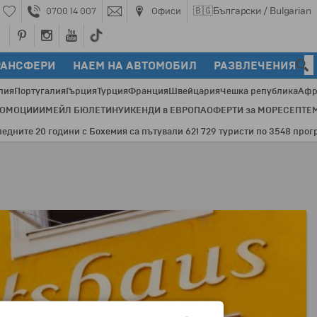
🇧🇬
Български / Bulgarian
0700 14 007
Офиси
РАНСФЕРИ
НАЕМ НА АВТОМОБИЛ
РАЗВЛЕЧЕНИЯ
лия
Португалия
Гърция
Турция
Франция
Швейцария
Чешка република
Афр
РОМОЦИИ
ИМЕЙЛ БЮЛЕТИН
УИКЕНДИ в ЕВРОПА
ОФЕРТИ за МОРЕ
СЕПТЕ
е 20 години с Бохемия са пътували 621 729 туристи по 3548 програми 