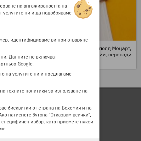
мерване на ангажираността на
т услугите ни и да подобряваме
ример, идентифицираме ви при отваряне
г. е живяло семейството на музиканта Леополд Моцарт,
 тази къща той пише своите първи симфонии, серенади
 ни. Данните не включват
ртньор Google.
то на услугите ни и предлагаме
 на техните политики за използване на
ове бисквитки от страна на Бохемия и на
 Ако натиснете бутона "Отказвам всички",
е специфичен избор, като приемете някои
ме.