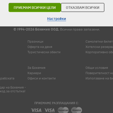
ПРИЕМАМ ВСИЧКИ ЦЕЛИ
ОТКАЗВАМ ВСИЧКИ
Настройки
© 1994-2026 Бохемия ООД.
Всички права запазени.
Празници
Самолетни билет
Оферта на деня
Хотелски резерв
Туристически обекти
Корпоративно об
За Бохемия
Общи условия
Кариери
Поверителност н
арабската
Офиси и контакти
Използване на б
ар на Бохемия -
код за отстъпка!
ПРИЕМАМЕ РАЗПЛАЩАНИЯ С: