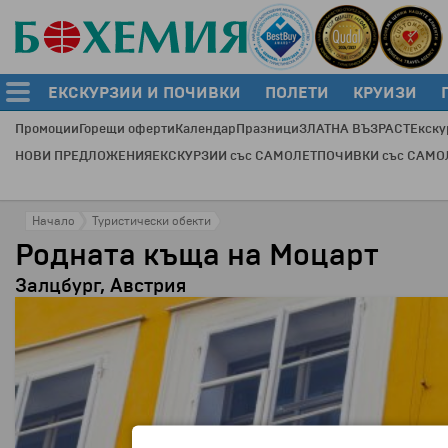
ЕКСКУРЗИИ И ПОЧИВКИ
ПОЛЕТИ
КРУИЗИ
Промоции
Горещи оферти
Календар
Празници
ЗЛАТНА ВЪЗРАСТ
Екску
НОВИ ПРЕДЛОЖЕНИЯ
ЕКСКУРЗИИ със САМОЛЕТ
ПОЧИВКИ със САМО
Начало
Туристически обекти
Родната къща на Моцарт
Залцбург, Австрия