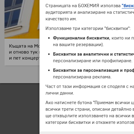
Страницата на БОХЕМИЯ използва
"биск
аудиторията и анализиране на статистич
качеството им.
Използваме три категории "бисквитки":
Функционални бисквитки
, които ни
на вашите резервации).
Къщата на Моцарт се намира на „Гетрайдегасе“ – глав
и отново тук на 27 януари 1756 г. се ражда седмото
Бисквитки за аналитични и статисти
и пет концерта за цигулка и пиано.
персонализиране или профилиране. Ч
Бисквитки за персонализация и про
персонализирана реклама.
Част от тази информация се споделя с 
лични данни.
Ако натиснете бутона "Приемам всички ц
всички трети страни, описани детайлно 
ще отхвърлите използването на всички в
категории бисквитки и откажете използв