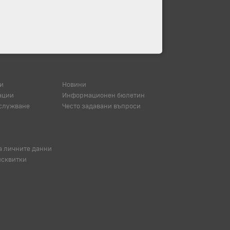
и
Новини
ации
Информационен бюлетин
служване
Често задавани въпроси
а личните данни
исквитки