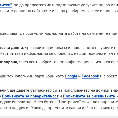
витки"
, за да предоставяме и поддържаме услугите ни, за из
еските данни на сайтовете и за да разбираме как се използва
 позволяват да осигурим нормалната работа на сайта ни (нап
ната търговската улица на Залцбург. Тук от 1747 до 1773 
 дете в семейството – Волфганг Амадеус Моцарт. Именно в
чески данни
, чрез които измерваме използването на услугите
аст от тази информация се споделя с нашия технологичен па
филиране
, чрез които обработваме информация за използване
Екскурзии и почивки до Австрия »
наши технологични партньори като
Google
и
Facebook
и е обект
ели", ще дадете съгласието си за използването на всички вид
в
Политиката за поверителност
и
Политиката за бисквитките
.
ЧЛЕН НА
идове бисквитки. Чрез бутона "Настройки" може да направит
ането на други. Може да промените вашия избор по всяко вре