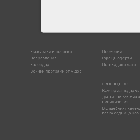
Екскурзии и почивки
Промоции
Направления
Горещи оферти
Календар
Потвърдени дати
Всички програми от А до Я
1 BOH = 1,01 лв.
Ваучер за подарък
Дубай - върхът на 
цивилизация
Вълшебният календ
всяка седмица нов 