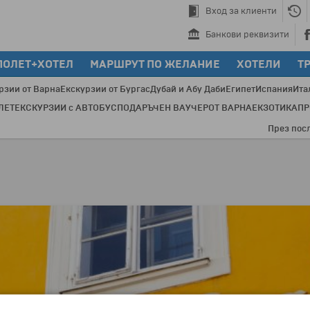
Вход за клиенти
Банкови реквизити
ПОЛЕТ+ХОТЕЛ
МАРШРУТ ПО ЖЕЛАНИЕ
ХОТЕЛИ
Т
рзии от Варна
Екскурзии от Бургас
Дубай и Абу Даби
Египет
Испания
Ита
ЛЕТ
ЕКСКУРЗИИ с АВТОБУС
ПОДАРЪЧЕН ВАУЧЕР
ОТ ВАРНА
ЕКЗОТИКА
П
През последнит