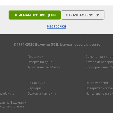
ПРИЕМАМ ВСИЧКИ ЦЕЛИ
ОТКАЗВАМ ВСИЧКИ
Настройки
© 1994-2026 Бохемия ООД.
Всички права запазени.
Празници
Самолетни билет
Оферта на деня
Хотелски резерв
Туристически обекти
Корпоративно об
За Бохемия
Общи условия
Кариери
Поверителност н
арабската
Офиси и контакти
Използване на б
ар на Бохемия -
код за отстъпка!