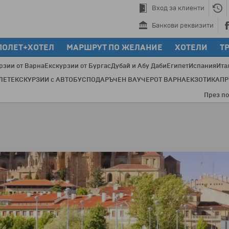
Вход за клиенти
Банкови реквизити
ПОЛЕТ+ХОТЕЛ
МАРШРУТ ПО ЖЕЛАНИЕ
ХОТЕЛИ
Т
рзии от Варна
Екскурзии от Бургас
Дубай и Абу Даби
Египет
Испания
Ита
ЛЕТ
ЕКСКУРЗИИ с АВТОБУС
ПОДАРЪЧЕН ВАУЧЕР
ОТ ВАРНА
ЕКЗОТИКА
П
През последн