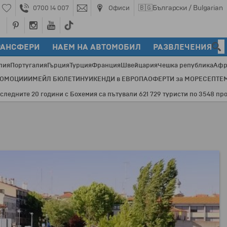
🇧🇬
Български / Bulgarian
0700 14 007
Офиси
РАНСФЕРИ
НАЕМ НА АВТОМОБИЛ
РАЗВЛЕЧЕНИЯ
лия
Португалия
Гърция
Турция
Франция
Швейцария
Чешка република
Афр
РОМОЦИИ
ИМЕЙЛ БЮЛЕТИН
УИКЕНДИ в ЕВРОПА
ОФЕРТИ за МОРЕ
СЕПТЕ
ите 20 години с Бохемия са пътували 621 729 туристи по 3548 програми