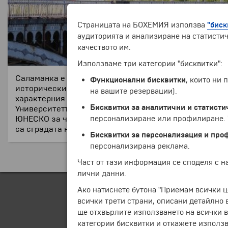
Страницата на БОХЕМИЯ използва
"биск
аудиторията и анализиране на статистич
качеството им.
Използваме три категории "бисквитки":
Саламанка е град в Западната част на Испания, адми
Функционални бисквитки
, които ни
исторически град, който да предава такава архитекту
на вашите резервации).
характерния му златист цвят предават на града силна
Бисквитки за аналитични и статисти
Университетът на Саламанка, основан през 1218г. е н
персонализиране или профилиране. Ч
ЮНЕСКО за част от световното наследство на човече
са сградата на Университета, главният площад, мана
Бисквитки за персонализация и про
персонализирана реклама.
Част от тази информация се споделя с 
лични данни.
Ако натиснете бутона "Приемам всички ц
всички трети страни, описани детайлно 
ще отхвърлите използването на всички в
категории бисквитки и откажете използв