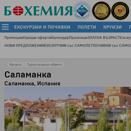
ЕКСКУРЗИИ И ПОЧИВКИ
ПОЛЕТИ
КРУИЗИ
Промоции
Горещи оферти
Календар
Празници
ЗЛАТНА ВЪЗРАСТ
Екску
НОВИ ПРЕДЛОЖЕНИЯ
ЕКСКУРЗИИ със САМОЛЕТ
ПОЧИВКИ със САМО
Начало
Туристически обекти
Саламанка
Саламанка, Испания