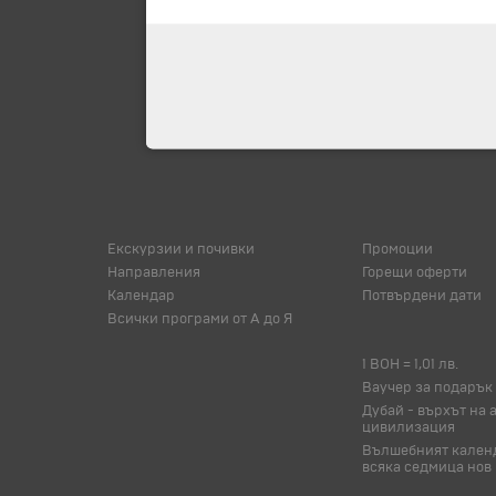
Екскурзии и почивки
Промоции
Направления
Горещи оферти
Календар
Потвърдени дати
Всички програми от А до Я
1 BOH = 1,01 лв.
Ваучер за подарък
Дубай - върхът на 
цивилизация
Вълшебният календ
всяка седмица нов 