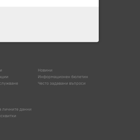
и
Новини
ации
Информационен бюлетин
служване
Често задавани въпроси
а личните данни
исквитки