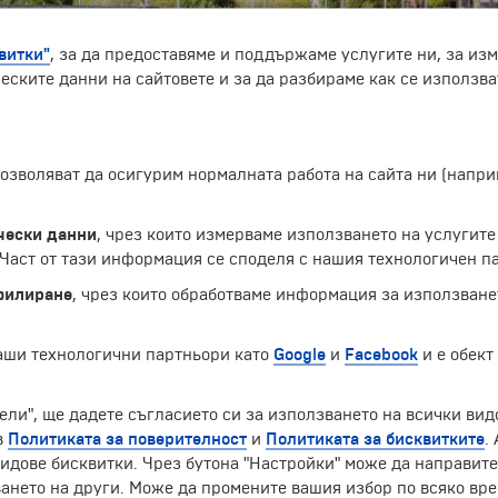
витки"
, за да предоставяме и поддържаме услугите ни, за из
еските данни на сайтовете и за да разбираме как се използва
нистративен център на провинция Саламанка в автономна
 позволяват да осигурим нормалната работа на сайта ни (нап
рна чистота. Всички сгради в центъра, а също и модернит
 индивидуалност. Саламанка е около река Тормес. Градът
чески данни
, чрез които измерваме използването на услугите
ай-старият испански университет, функциониращ и в наши 
аст от тази информация се споделя с нашия технологичен па
ството. Има аерогара и жп-гара, католически и държаве
стирът „Свети Стефан“.
филиране
, чрез които обработваме информация за използване
Екскурзии и почивки до Испания »
наши технологични партньори като
Google
и
Facebook
и е обект
ели", ще дадете съгласието си за използването на всички вид
в
Политиката за поверителност
и
Политиката за бисквитките
.
идове бисквитки. Чрез бутона "Настройки" може да направит
ЧЛЕН НА
ането на други. Може да промените вашия избор по всяко вре