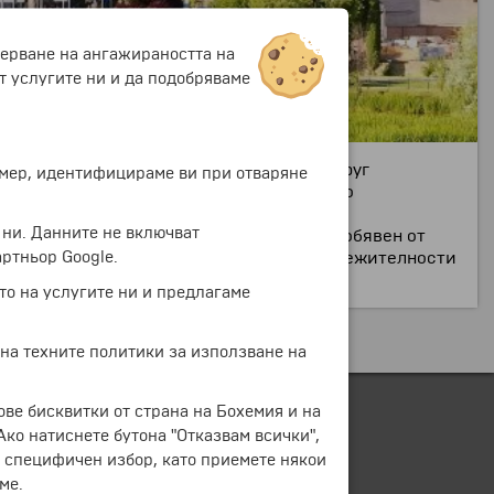
мерване на ангажираността на
т услугите ни и да подобряваме
 област Кастилия и Леон. Едва ли има друг
ример, идентифицираме ви при отваряне
е, имат фасада от камък Villamayor, като
 е с населние от близо 160 000 жители.
 ни. Данните не включват
дни. През 1985г. година старият град е обявен от
ртньор Google.
н университет. Главни исторически забележителности
то на услугите ни и предлагаме
 на техните политики за използване на
ове бисквитки от страна на Бохемия и на
 Ако натиснете бутона "Отказвам всички",
е специфичен избор, като приемете някои
ме.