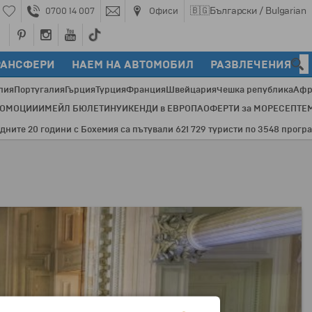
🇧🇬
Български / Bulgarian
0700 14 007
Офиси
РАНСФЕРИ
НАЕМ НА АВТОМОБИЛ
РАЗВЛЕЧЕНИЯ
лия
Португалия
Гърция
Турция
Франция
Швейцария
Чешка република
Афр
РОМОЦИИ
ИМЕЙЛ БЮЛЕТИН
УИКЕНДИ в ЕВРОПА
ОФЕРТИ за МОРЕ
СЕПТЕ
 20 години с Бохемия са пътували 621 729 туристи по 3548 програми и