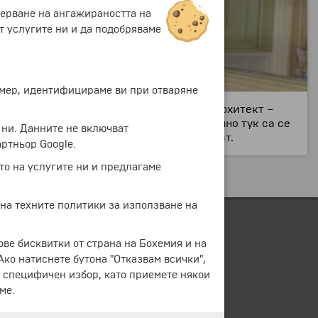
мерване на ангажираността на
т услугите ни и да подобряваме
ример, идентифицираме ви при отваряне
 четири години след смъртта на нейния архитект –
 съвсем не е случайно – в миналото именно тук са се
 ни. Данните не включват
ведливост, милосърдие, сила и законност.
ртньор Google.
то на услугите ни и предлагаме
 на техните политики за използване на
ове бисквитки от страна на Бохемия и на
 Ако натиснете бутона "Отказвам всички",
е специфичен избор, като приемете някои
ме.