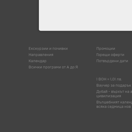
Екскурзии и почивки
Промоции
Направления
Горещи оферти
Календар
Потвърдени дати
Всички програми от А до Я
1 BOH = 1,01 лв.
Ваучер за подарък
Дубай - върхът на 
цивилизация
Вълшебният календ
всяка седмица нов 