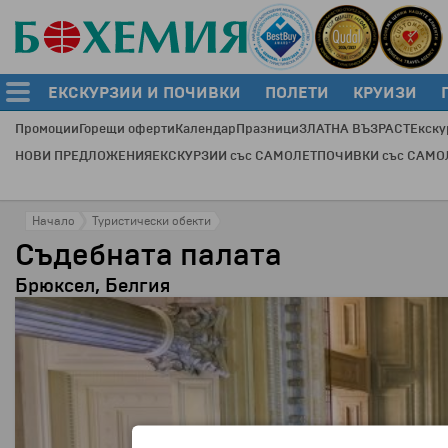
ЕКСКУРЗИИ И ПОЧИВКИ
ПОЛЕТИ
КРУИЗИ
Промоции
Горещи оферти
Календар
Празници
ЗЛАТНА ВЪЗРАСТ
Екску
НОВИ ПРЕДЛОЖЕНИЯ
ЕКСКУРЗИИ със САМОЛЕТ
ПОЧИВКИ със САМО
Начало
Туристически обекти
Съдебната палата
Брюксел, Белгия