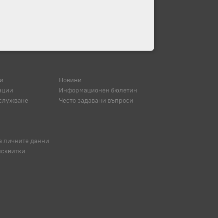
и
Новини
ации
Информационен бюлетин
служване
Често задавани въпроси
а личните данни
исквитки