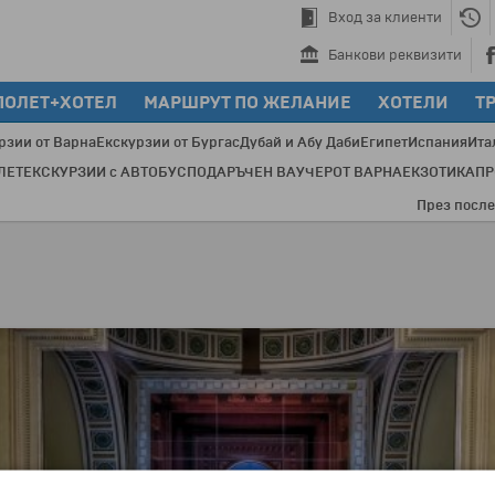
Вход за клиенти
Банкови реквизити
ПОЛЕТ+ХОТЕЛ
МАРШРУТ ПО ЖЕЛАНИЕ
ХОТЕЛИ
Т
рзии от Варна
Екскурзии от Бургас
Дубай и Абу Даби
Египет
Испания
Ита
ЛЕТ
ЕКСКУРЗИИ с АВТОБУС
ПОДАРЪЧЕН ВАУЧЕР
ОТ ВАРНА
ЕКЗОТИКА
П
През последните