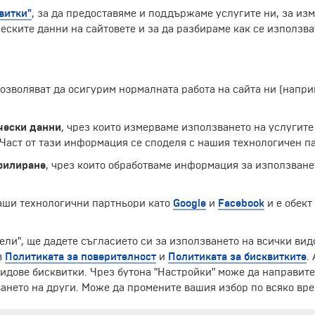
витки"
, за да предоставяме и поддържаме услугите ни, за из
еските данни на сайтовете и за да разбираме как се използва
 позволяват да осигурим нормалната работа на сайта ни (нап
Леополд ІІ през 1866 г. и завършва 20 години по-късно –
ората по големина постройка в Европа. Местоположението й
чески данни
, чрез които измерваме използването на услугите
на сградата са разположени статуи, символизиращи спра
аст от тази информация се споделя с нашия технологичен па
филиране
, чрез които обработваме информация за използване
Екскурзии и почивки до Белгия »
наши технологични партньори като
Google
и
Facebook
и е обект
ели", ще дадете съгласието си за използването на всички вид
в
Политиката за поверителност
и
Политиката за бисквитките
.
ЧЛЕН НА
идове бисквитки. Чрез бутона "Настройки" може да направит
ането на други. Може да промените вашия избор по всяко вре