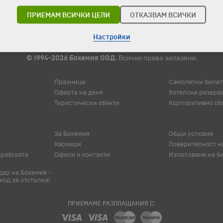
ПРИЕМАМ ВСИЧКИ ЦЕЛИ
ОТКАЗВАМ ВСИЧКИ
Настройки
© 1994-2026 Бохемия ООД.
Всички права запазени.
Празници
Самолетни билет
Оферта на деня
Хотелски резерв
Туристически обекти
Корпоративно об
За Бохемия
Общи условия
Кариери
Поверителност н
арабската
Офиси и контакти
Използване на б
ар на Бохемия -
код за отстъпка!
ПРИЕМАМЕ РАЗПЛАЩАНИЯ С: