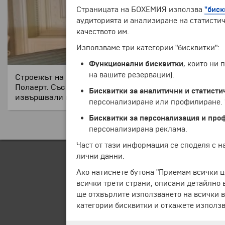
Страницата на БОХЕМИЯ използва
"биск
аудиторията и анализиране на статистич
качеството им.
Използваме три категории "бисквитки":
Функционални бисквитки
, които ни
на вашите резервации).
Строежът на Съдебната палата започва по заповед на 
Полаерт. Със своята площ от 26 000 кв. м, това е вт
Бисквитки за аналитични и статисти
извършвали публичните екзекуции. В четирите ъгли 
персонализиране или профилиране. Ч
Бисквитки за персонализация и про
персонализирана реклама.
Част от тази информация се споделя с 
лични данни.
Ако натиснете бутона "Приемам всички ц
всички трети страни, описани детайлно 
ще отхвърлите използването на всички в
категории бисквитки и откажете използв