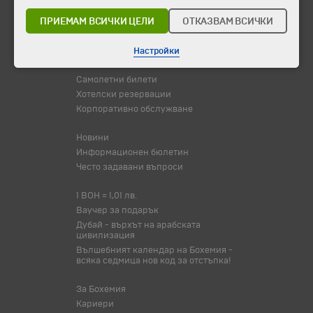
ПРИЕМАМ ВСИЧКИ ЦЕЛИ
ОТКАЗВАМ ВСИЧКИ
Празници
Оферта на деня
Туристически обекти
Настройки
Самолетни билети
Хотелски резервации
Корпоративно обслужване
Новини
Информационен бюлетин
Често задавани въпроси
1 BOH = 1,01 лв.
Ваучер за подарък
Дубай - върхът на арабската
цивилизация
Вълшебният календар на Бохемия -
всяка седмица нов код за отстъпка!
За Бохемия
Кариери