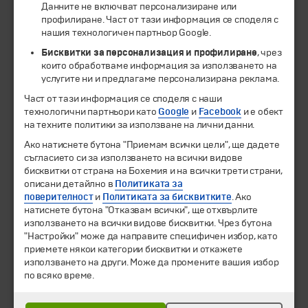
Данните не включват персонализиране или
профилиране. Част от тази информация се споделя с
нашия технологичен партньор Google.
Бисквитки за персонализация и профилиране
, чрез
които обработваме информация за използването на
услугите ни и предлагаме персонализирана реклама.
Част от тази информация се споделя с наши
технологични партньори като
Google
и
Facebook
и е обект
на техните политики за използване на лични данни.
© 1994-2026 Бохемия ООД.
Всички права запазени.
Ако натиснете бутона "Приемам всички цели", ще дадете
съгласието си за използването на всички видове
бисквитки от страна на Бохемия и на всички трети страни,
Екскурзии и почивки
описани детайлно в
Политиката за
Направления
поверителност
и
Политиката за бисквитките
. Ако
Календар
натиснете бутона "Отказвам всички", ще отхвърлите
Всички програми от А до Я
използването на всички видове бисквитки. Чрез бутона
"Настройки" може да направите специфичен избор, като
Промоции
приемете някои категории бисквитки и откажете
Горещи оферти
използването на други. Може да промените вашия избор
Потвърдени дати
по всяко време.
Празници