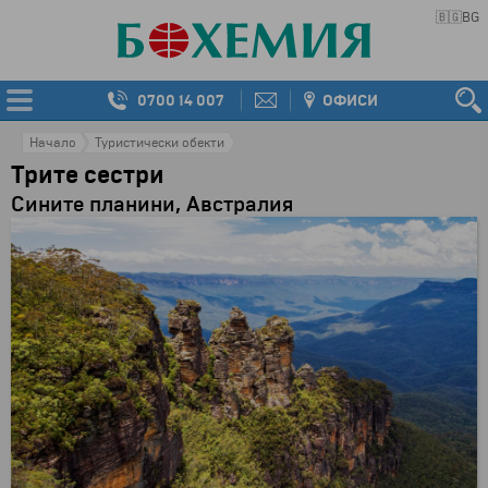
🇧🇬
BG
0700 14 007
ОФИСИ
Начало
Туристически обекти
Трите сестри
Сините планини, Австралия