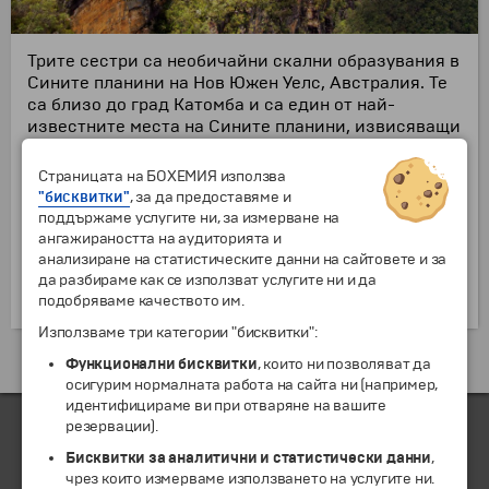
Трите сестри са необичайни скални образувания в
Сините планини на Нов Южен Уелс, Австралия. Те
са близо до град Катомба и са един от най-
известните места на Сините планини, извисяващи
се над долината Джеймисън. Имената на скалите
са Мехни (висок 922 метра и е най-висок от трите
Страницата на БОХЕМИЯ използва
скали), Уимлах (918 метра висок) и Гунедо (906
"бисквитки"
, за да предоставяме и
метра висок). Сестрите са образувани от земна
поддържаме услугите ни, за измерване на
ерозия. Мекият пясъчник на Сините планини
ангажираността на аудиторията и
лесно се ерозира с течение на времето от вятър,
анализиране на статистическите данни на сайтовете и за
дъжд и реки, причинявайки бавно разпадане на
да разбираме как се използват услугите ни и да
скалите, заобикалящи долината Джеймисън.
подобряваме качеството им.
Използваме три категории "бисквитки":
Екскурзии и почивки до Австралия »
Функционални бисквитки
, които ни позволяват да
осигурим нормалната работа на сайта ни (например,
идентифицираме ви при отваряне на вашите
резервации).
Бисквитки за аналитични и статистически данни
,
ЧЛЕН НА
чрез които измерваме използването на услугите ни.