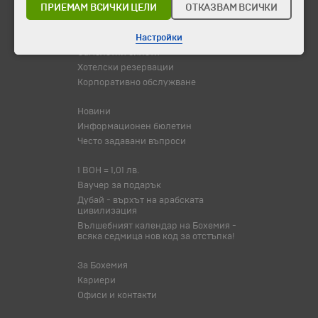
ПРИЕМАМ ВСИЧКИ ЦЕЛИ
ОТКАЗВАМ ВСИЧКИ
Оферта на деня
Туристически обекти
Настройки
Самолетни билети
Хотелски резервации
Корпоративно обслужване
Новини
Информационен бюлетин
Често задавани въпроси
1 BOH = 1,01 лв.
Ваучер за подарък
Дубай - върхът на арабската
цивилизация
Вълшебният календар на Бохемия -
всяка седмица нов код за отстъпка!
За Бохемия
Кариери
Офиси и контакти