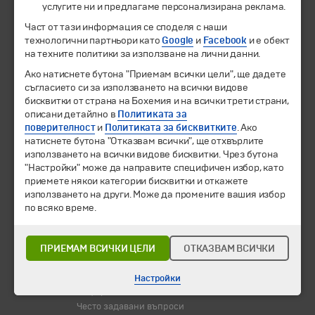
услугите ни и предлагаме персонализирана реклама.
Част от тази информация се споделя с наши
Екскурзии и почивки
технологични партньори като
Google
и
Facebook
и е обект
Направления
на техните политики за използване на лични данни.
Календар
Всички програми от А до Я
Ако натиснете бутона "Приемам всички цели", ще дадете
съгласието си за използването на всички видове
бисквитки от страна на Бохемия и на всички трети страни,
Промоции
описани детайлно в
Политиката за
Горещи оферти
поверителност
и
Политиката за бисквитките
. Ако
Потвърдени дати
натиснете бутона "Отказвам всички", ще отхвърлите
използването на всички видове бисквитки. Чрез бутона
Празници
"Настройки" може да направите специфичен избор, като
Оферта на деня
приемете някои категории бисквитки и откажете
Туристически обекти
използването на други. Може да промените вашия избор
по всяко време.
Самолетни билети
Хотелски резервации
ПРИЕМАМ ВСИЧКИ ЦЕЛИ
ОТКАЗВАМ ВСИЧКИ
Корпоративно обслужване
Новини
Настройки
Информационен бюлетин
Често задавани въпроси