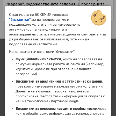
"Карара", художествената галерия. В последните
години много от сградите по улица "Мерканти"
бяха реновирани.
Страницата на БОХЕМИЯ използва
"бисквитки"
, за да предоставяме и
поддържаме услугите ни, за измерване на
Екскурзии и почивки до Италия »
ангажираността на аудиторията и
анализиране на статистическите данни на сайтовете и за
да разбираме как се използват услугите ни и да
подобряваме качеството им.
Използваме три категории "бисквитки":
ЧЛЕН НА
Функционални бисквитки
, които ни позволяват да
осигурим нормалната работа на сайта ни (например,
идентифицираме ви при отваряне на вашите
резервации).
Бисквитки за аналитични и статистически данни
,
чрез които измерваме използването на услугите ни.
Данните не включват персонализиране или
профилиране. Част от тази информация се споделя с
нашия технологичен партньор Google.
Бисквитки за персонализация и профилиране
, чрез
които обработваме информация за използването на
© 1994-2026 Бохемия ООД.
Всички права запазени.