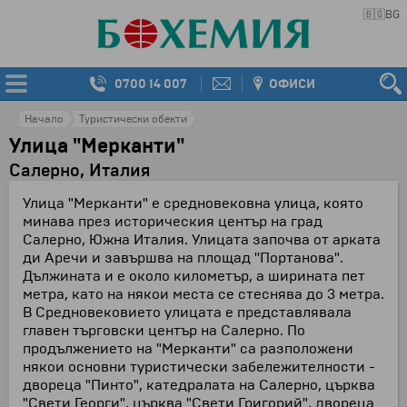
🇧🇬
BG
0700 14 007
ОФИСИ
Начало
Туристически обекти
Улица "Мерканти"
Салерно, Италия
Улица "Мерканти" е средновековна улица, която
минава през историческия център на град
Салерно, Южна Италия. Улицата започва от арката
ди Аречи и завършва на площад ''Портанова".
Дължината и е около километър, а ширината пет
метра, като на някои места се стеснява до 3 метра.
В Средновековието улицата е представлявала
главен търговски център на Салерно. По
продължението на "Мерканти" са разположени
някои основни туристически забележителности -
двореца "Пинто", катедралата на Салерно, църква
"Свети Георги", църква "Свети Григорий", двореца