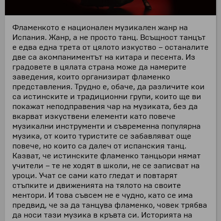
Фламенкото е национален музикален жанр на
Испания. Жанр, а не просто танц. Всъщност танцът
е едва една трета от цялото изкуство – останалите
две са акомпаниментът на китара и песента. Из
градовете в цялата страна може да намерите
заведения, които организират фламенко
представления. Трудно е, обаче, да различите кои
са истинските и традиционни групи, които ще ви
покажат неподправения чар на музиката, без да
вкарват изкуствени елементи като повече
музикални инструменти и съвременна популярна
музика, от които туристите се забавляват още
повече, но които са далеч от испанския танц.
Казват, че истинските фламенко танцьори нямат
учители – те не ходят в школи, не се записват на
уроци. Учат се сами като гледат и повтарят
стъпките и движенията на тялото на своите
ментори. И това съвсем не е чудно, като се има
предвид, че за да танцува фламенко, човек трябва
да носи тази музика в кръвта си. Историята на