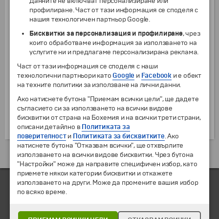
Данните не включват персонализиране или
Фламенкото е произлязло именно от Андалусия, а
профилиране. Част от тази информация се споделя с
Севиля се слави като център на страстния танц и
нашия технологичен партньор Google.
всички музиканти, които са родом от Андалусия
Бисквитки за персонализация и профилиране
, чрез
гарантират автентично и добро представление.
които обработваме информация за използването на
Ако сте в Мадрид обаче може да не попаднете на
услугите ни и предлагаме персонализирана реклама.
истинско фламенко – градът не се слави като
Част от тази информация се споделя с наши
домакин на много истински фламенко клубове,
технологични партньори като
Google
и
Facebook
и е обект
така че е най-добре да се посъветвате с някой
на техните политики за използване на лични данни.
местен, ако все пак искате да посетите някое
заведение с горещи испански танци. Средната
Ако натиснете бутона "Приемам всички цели", ще дадете
цена за представление в различните части на
съгласието си за използването на всички видове
Испания варира между 7 и 18 евро за шоу с
бисквитки от страна на Бохемия и на всички трети страни,
продължителност час и половина.
описани детайлно в
Политиката за
поверителност
и
Политиката за бисквитките
. Ако
натиснете бутона "Отказвам всички", ще отхвърлите
Екскурзии и почивки до Испания »
използването на всички видове бисквитки. Чрез бутона
"Настройки" може да направите специфичен избор, като
приемете някои категории бисквитки и откажете
използването на други. Може да промените вашия избор
по всяко време.
ЧЛЕН НА