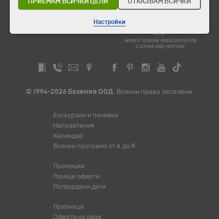
ПРИЕМАМ ВСИЧКИ ЦЕЛИ
ОТКАЗВАМ ВСИЧКИ
Настройки
© 1994-2026 Бохемия ООД.
Всички права запазени.
Екскурзии и почивки
Направления
Календар
Всички програми от А до Я
Промоции
Горещи оферти
Потвърдени дати
Празници
Оферта на деня