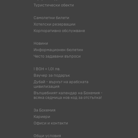
Туристически обекти
Самолетни билети
Хотелски резервации
Корпоративно обслужване
Новини
Информационен бюлетин
Често задавани въпроси
1 BOH = 1,01 лв.
Ваучер за подарък
Дубай - върхът на арабската
цивилизация
Вълшебният календар на Бохемия -
всяка седмица нов код за отстъпка!
За Бохемия
Кариери
Офиси и контакти
Общи условия