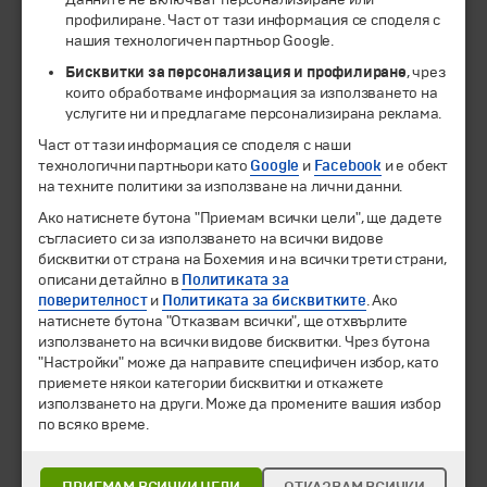
профилиране. Част от тази информация се споделя с
нашия технологичен партньор Google.
Бисквитки за персонализация и профилиране
, чрез
които обработваме информация за използването на
услугите ни и предлагаме персонализирана реклама.
Част от тази информация се споделя с наши
технологични партньори като
Google
и
Facebook
и е обект
на техните политики за използване на лични данни.
© 1994-2026 Бохемия ООД.
Всички права запазени.
Ако натиснете бутона "Приемам всички цели", ще дадете
съгласието си за използването на всички видове
Екскурзии и почивки
бисквитки от страна на Бохемия и на всички трети страни,
Направления
описани детайлно в
Политиката за
Календар
поверителност
и
Политиката за бисквитките
. Ако
натиснете бутона "Отказвам всички", ще отхвърлите
Всички програми от А до Я
използването на всички видове бисквитки. Чрез бутона
"Настройки" може да направите специфичен избор, като
Промоции
приемете някои категории бисквитки и откажете
Горещи оферти
използването на други. Може да промените вашия избор
Потвърдени дати
по всяко време.
Празници
Оферта на деня