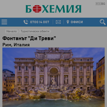
🇧🇬
BG
0700 14 007
ОФИСИ
Начало
Туристически обекти
Фонтанът "Ди Треви"
Рим, Италия