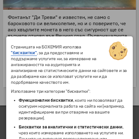
Фонтанът "Ди Треви" е известен, не само с
бароковото си великолепие, но и с поверието, че
ако хвърлите монета в него със сигурност ще се
върнете отново във Вечния град. Първоначалните
архитектурни планове за строежа на Ди Треви са
Страницата на БОХЕМИЯ използва
дело на Бернини и Пиетро да Кортона по поръчка
"бисквитки"
, за да предоставяме и
на Ватикана. След смъртта на папа Урбан VIII
поддържаме услугите ни, за измерване на
строителството е преустановено, а фонтанът е
ангажираността на аудиторията и
завършен през 18 в. от Никола Салви. Той служи за
анализиране на статистическите данни на сайтовете и за
фасада на голям дворец, украсен с барелефи и
да разбираме как се използват услугите ни и да
статуи.
подобряваме качеството им.
Използваме три категории "бисквитки":
Екскурзии и почивки до Италия »
Функционални бисквитки
, които ни позволяват да
осигурим нормалната работа на сайта ни (например,
идентифицираме ви при отваряне на вашите
резервации).
Бисквитки за аналитични и статистически данни
,
ЧЛЕН НА
чрез които измерваме използването на услугите ни.
Данните не включват персонализиране или