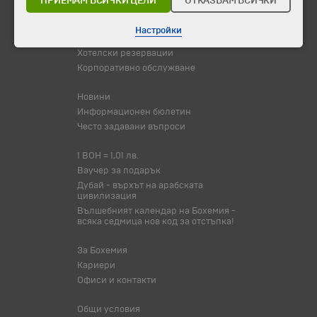
ПРИЕМАМ ВСИЧКИ ЦЕЛИ
ОТКАЗВАМ ВСИЧКИ
Туристически обекти
Настройки
Самолетни билети
Хотелски резервации
Корпоративно обслужване
Новини
Информационен бюлетин
Често задавани въпроси
1 BOH = 1,01 лв.
Ваучер за подарък
Дубай - върхът на арабската
цивилизация
Вълшебният календар на Бохемия -
всяка седмица нов код за отстъпка!
За Бохемия
Кариери
Офиси и контакти
Общи условия