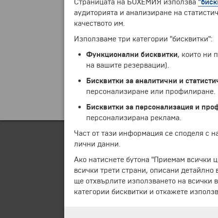
Страницата на БОХЕМИЯ използва
"биск
аудиторията и анализиране на статистич
качеството им.
Използваме три категории "бисквитки":
Функционални бисквитки
, които ни
на вашите резервации).
Бисквитки за аналитични и статисти
персонализиране или профилиране. Ч
Бисквитки за персонализация и про
персонализирана реклама.
Част от тази информация се споделя с 
лични данни.
Ако натиснете бутона "Приемам всички ц
всички трети страни, описани детайлно 
ще отхвърлите използването на всички в
категории бисквитки и откажете използв