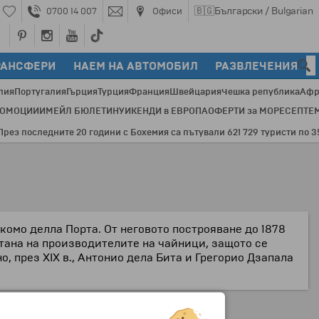
🇧🇬
Български / Bulgarian
0700 14 007
Офиси
РАНСФЕРИ
НАЕМ НА АВТОМОБИЛ
РАЗВЛЕЧЕНИЯ
лия
Португалия
Гърция
Турция
Франция
Швейцария
Чешка република
Афр
РОМОЦИИ
ИМЕЙЛ БЮЛЕТИН
УИКЕНДИ в ЕВРОПА
ОФЕРТИ за МОРЕ
СЕПТЕ
 последните 20 години с Бохемия са пътували 621 729 туристи по 3548
акомо делла Порта. От неговото построяване до 1878
онтана на производителите на чайници, защото се
о, през XIX в., Антонио дела Бита и Грегорио Дзапала