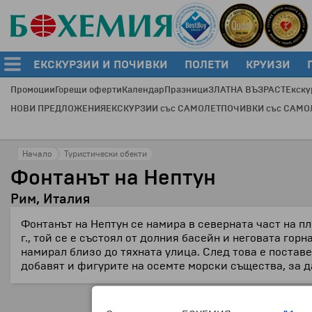
ЕКСКУРЗИИ И ПОЧИВКИ
ПОЛЕТИ
КРУИЗИ
Промоции
Горещи оферти
Календар
Празници
ЗЛАТНА ВЪЗРАСТ
Екску
НОВИ ПРЕДЛОЖЕНИЯ
ЕКСКУРЗИИ със САМОЛЕТ
ПОЧИВКИ със САМО
Начало
Туристически обекти
Фонтанът на Нептун
Рим, Италия
Фонтанът на Нептун се намира в северната част на пл
г., той се е състоял от долния басейн и неговата го
намирал близо до тяхната улица. След това е поставен
добавят и фигурите на осемте морски същества, за д