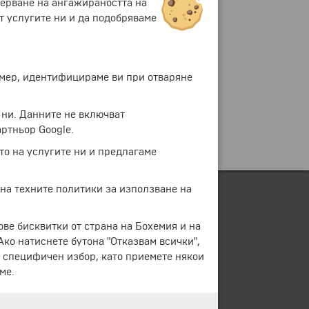
мерване на ангажираността на
т услугите ни и да подобряваме
ример, идентифицираме ви при отваряне
 ни. Данните не включват
ртньор Google.
то на услугите ни и предлагаме
 на техните политики за използване на
ове бисквитки от страна на Бохемия и на
 Ако натиснете бутона "Отказвам всички",
е специфичен избор, като приемете някои
ме.