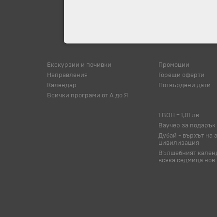
Екскурзии и почивки
Промоции
Направления
Горещи оферти
Календар
Потвърдени дати
Всички програми от А до Я
1 BOH = 1,01 лв.
Ваучер за подарък
Дубай - върхът на 
цивилизация
Вълшебният календ
всяка седмица нов 