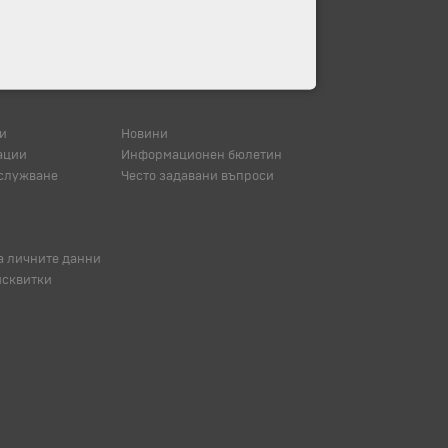
и
Новини
ации
Информационен бюлетин
служване
Често задавани въпроси
а личните данни
исквитки