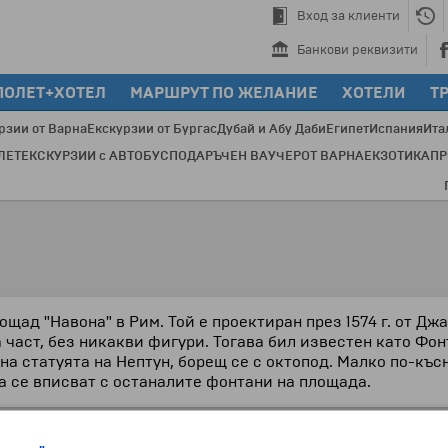
Вход за клиенти
Банкови реквизити
ПОЛЕТ+ХОТЕЛ
МАРШРУТ ПО ЖЕЛАНИЕ
ХОТЕЛИ
Т
рзии от Варна
Екскурзии от Бургас
Дубай и Абу Даби
Египет
Испания
Ита
ЛЕТ
ЕКСКУРЗИИ с АВТОБУС
ПОДАРЪЧЕН ВАУЧЕР
ОТ ВАРНА
ЕКЗОТИКА
П
През
ощад "Навона" в Рим. Той е проектиран през 1574 г. от Дж
рна част, без никакви фигури. Тогава бил известен като Ф
а статуята на Нептун, борещ се с октопод. Малко по-късн
а се вписват с останалите фонтани на площада.
Екскурзии и почивки до Италия »