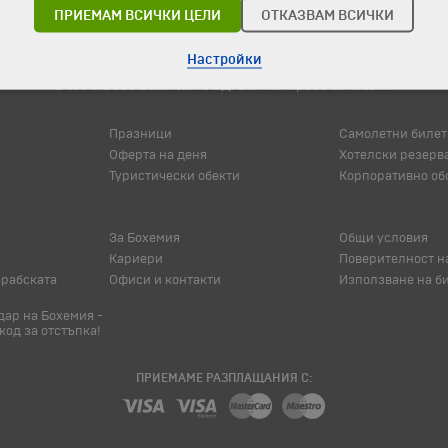
ПРИЕМАМ ВСИЧКИ ЦЕЛИ
ОТКАЗВАМ ВСИЧКИ
Настройки
© 1994-2026 Бохемия ООД.
Всички права запазени.
Празници
Самолетни билет
Оферта на деня
Хотелски резерв
Туристически обекти
Корпоративно об
За Бохемия
Общи условия
Кариери
Поверителност н
арабската
Офиси и контакти
Използване на б
ар на Бохемия -
код за отстъпка!
ПРИЕМАМЕ РАЗПЛАЩАНИЯ С: