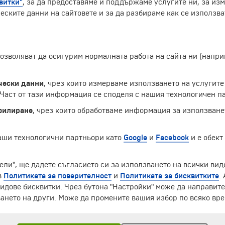
витки"
, за да предоставяме и поддържаме услугите ни, за из
еските данни на сайтовете и за да разбираме как се използва
 позволяват да осигурим нормалната работа на сайта ни (нап
чески данни
, чрез които измерваме използването на услугите
аст от тази информация се споделя с нашия технологичен па
филиране
, чрез които обработваме информация за използване
наши технологични партньори като
Google
и
Facebook
и е обект
ели", ще дадете съгласието си за използването на всички вид
ЧЛЕН НА
в
Политиката за поверителност
и
Политиката за бисквитките
.
идове бисквитки. Чрез бутона "Настройки" може да направит
ането на други. Може да промените вашия избор по всяко вре