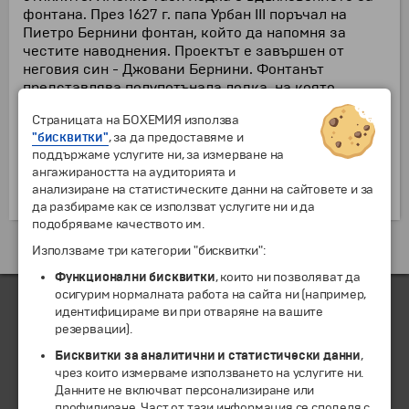
фонтана. През 1627 г. папа Урбан III поръчал на
Пиетро Бернини фонтан, който да напомня за
честите наводнения. Проектът е завършен от
неговия син - Джовани Бернини. Фонтанът
представлява полупотънала лодка, на която
водата се излива от ръбовете й. На кърмата е
Страницата на БОХЕМИЯ използва
поставено слънчево лице, а на носа на лодка са
"бисквитки"
, за да предоставяме и
изобразени пчели, символ на семейство
поддържаме услугите ни, за измерване на
Барберини, от което произхожда папа Урбан III.
ангажираността на аудиторията и
анализиране на статистическите данни на сайтовете и за
да разбираме как се използват услугите ни и да
подобряваме качеството им.
Екскурзии и почивки до Италия »
Използваме три категории "бисквитки":
Функционални бисквитки
, които ни позволяват да
осигурим нормалната работа на сайта ни (например,
идентифицираме ви при отваряне на вашите
резервации).
ЧЛЕН НА
Бисквитки за аналитични и статистически данни
,
чрез които измерваме използването на услугите ни.
Данните не включват персонализиране или
профилиране. Част от тази информация се споделя с