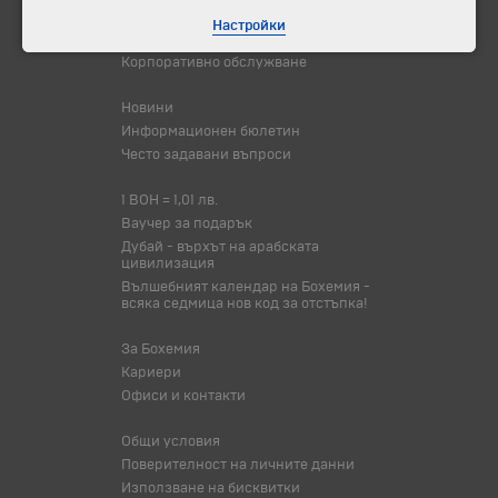
Самолетни билети
Настройки
Хотелски резервации
Корпоративно обслужване
Новини
Информационен бюлетин
Често задавани въпроси
1 BOH = 1,01 лв.
Ваучер за подарък
Дубай - върхът на арабската
цивилизация
Вълшебният календар на Бохемия -
всяка седмица нов код за отстъпка!
За Бохемия
Кариери
Офиси и контакти
Общи условия
Поверителност на личните данни
Използване на бисквитки