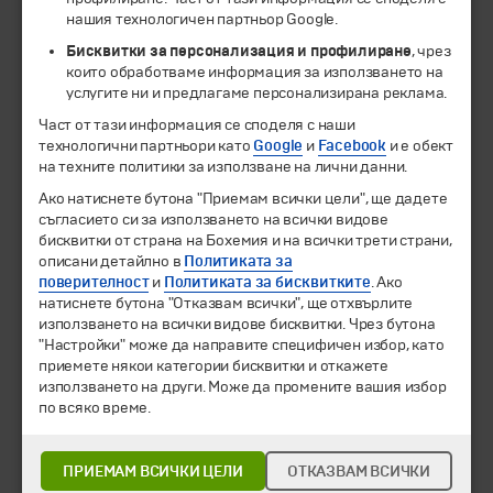
нашия технологичен партньор Google.
Бисквитки за персонализация и профилиране
, чрез
които обработваме информация за използването на
услугите ни и предлагаме персонализирана реклама.
Част от тази информация се споделя с наши
технологични партньори като
Google
и
Facebook
и е обект
© 1994-2026 Бохемия ООД.
Всички права запазени.
на техните политики за използване на лични данни.
Ако натиснете бутона "Приемам всички цели", ще дадете
Екскурзии и почивки
съгласието си за използването на всички видове
Направления
бисквитки от страна на Бохемия и на всички трети страни,
Календар
описани детайлно в
Политиката за
Всички програми от А до Я
поверителност
и
Политиката за бисквитките
. Ако
натиснете бутона "Отказвам всички", ще отхвърлите
използването на всички видове бисквитки. Чрез бутона
Промоции
"Настройки" може да направите специфичен избор, като
Горещи оферти
приемете някои категории бисквитки и откажете
Потвърдени дати
използването на други. Може да промените вашия избор
по всяко време.
Празници
Оферта на деня
Туристически обекти
ПРИЕМАМ ВСИЧКИ ЦЕЛИ
ОТКАЗВАМ ВСИЧКИ