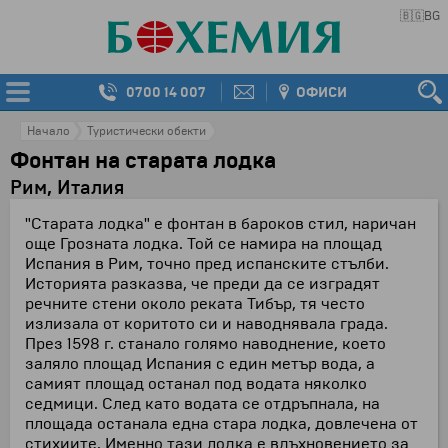
🇧🇬
BG
0700 14 007
ОФИСИ
Начало
Туристически обекти
Фонтан на старата лодка
Рим, Италия
"Старата лодка" е фонтан в бароков стил, наричан
още Грозната лодка. Той се намира на площад
Испания в Рим, точно пред испанските стълби.
Историята разказва, че преди да се изградят
речните стени около реката Тибър, тя често
излизала от коритото си и наводнявала града.
През 1598 г. станало голямо наводнение, което
заляло площад Испания с един метър вода, а
самият площад останал под водата няколко
седмици. След като водата се отдръпнала, на
площада останала една стара лодка, довлечена от
стихиите. Именно тази лодка е вдъхновението за