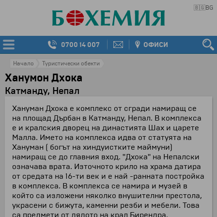
🇧🇬
BG
0700 14 007
ОФИСИ
Начало
Туристически обекти
Ханумон Дхока
Катманду, Непал
Хануман Дхока е комплекс от сгради намиращ се
на площад Дърбан в Катманду, Непал. В комплекса
е и кралския дворец на династията Шах и царете
Малла. Името на комплекса идва от статуята на
Хануман ( богът на хиндуистките маймуни)
намиращ се до главния вход. ''Дхока'' на Непалски
означава врата. Източното крило на храма датира
от средата на 16-ти век и е най -ранната постройка
в комплекса. В комплекса се намира и музей в
който са изложени няколко внушителни престола,
украсени с бижута, каменни резби и мебели. Това
са предмети от дядото на крал Бирендра.