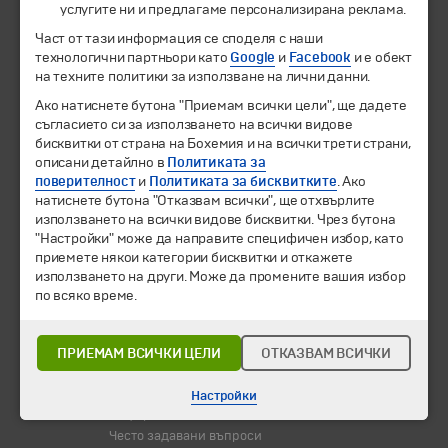
услугите ни и предлагаме персонализирана реклама.
Част от тази информация се споделя с наши
Екскурзии и почивки
технологични партньори като
Google
и
Facebook
и е обект
Направления
на техните политики за използване на лични данни.
Календар
Всички програми от А до Я
Ако натиснете бутона "Приемам всички цели", ще дадете
съгласието си за използването на всички видове
бисквитки от страна на Бохемия и на всички трети страни,
Промоции
описани детайлно в
Политиката за
Горещи оферти
поверителност
и
Политиката за бисквитките
. Ако
Потвърдени дати
натиснете бутона "Отказвам всички", ще отхвърлите
използването на всички видове бисквитки. Чрез бутона
Празници
"Настройки" може да направите специфичен избор, като
Оферта на деня
приемете някои категории бисквитки и откажете
Туристически обекти
използването на други. Може да промените вашия избор
по всяко време.
Самолетни билети
Хотелски резервации
ПРИЕМАМ ВСИЧКИ ЦЕЛИ
ОТКАЗВАМ ВСИЧКИ
Корпоративно обслужване
Новини
Настройки
Информационен бюлетин
Често задавани въпроси