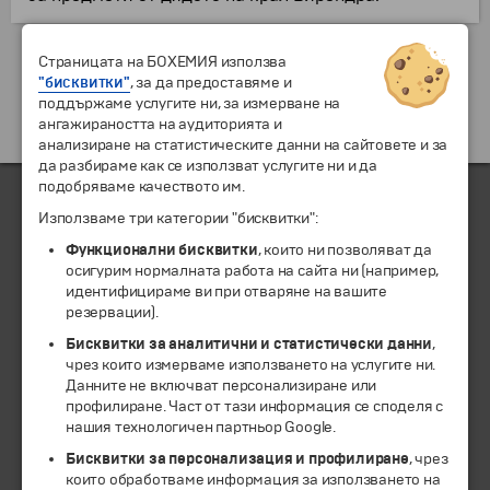
Екскурзии и почивки до Непал »
Страницата на БОХЕМИЯ използва
"бисквитки"
, за да предоставяме и
поддържаме услугите ни, за измерване на
ангажираността на аудиторията и
анализиране на статистическите данни на сайтовете и за
да разбираме как се използват услугите ни и да
подобряваме качеството им.
Използваме три категории "бисквитки":
ЧЛЕН НА
Функционални бисквитки
, които ни позволяват да
осигурим нормалната работа на сайта ни (например,
идентифицираме ви при отваряне на вашите
резервации).
Бисквитки за аналитични и статистически данни
,
чрез които измерваме използването на услугите ни.
Данните не включват персонализиране или
профилиране. Част от тази информация се споделя с
нашия технологичен партньор Google.
Бисквитки за персонализация и профилиране
, чрез
които обработваме информация за използването на
© 1994-2026 Бохемия ООД.
Всички права запазени.