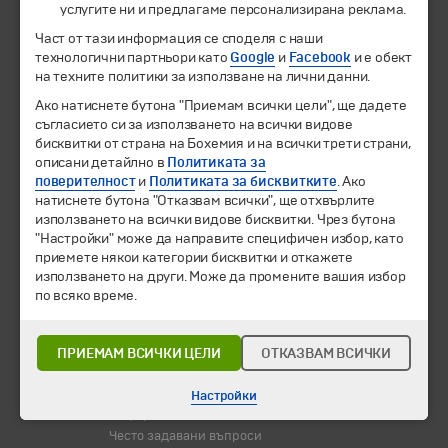
услугите ни и предлагаме персонализирана реклама.
Част от тази информация се споделя с наши
Екскурзии и почивки
технологични партньори като
Google
и
Facebook
и е обект
Направления
на техните политики за използване на лични данни.
Календар
Всички програми от А до Я
Ако натиснете бутона "Приемам всички цели", ще дадете
съгласието си за използването на всички видове
бисквитки от страна на Бохемия и на всички трети страни,
Промоции
описани детайлно в
Политиката за
Горещи оферти
поверителност
и
Политиката за бисквитките
. Ако
Потвърдени дати
натиснете бутона "Отказвам всички", ще отхвърлите
използването на всички видове бисквитки. Чрез бутона
Празници
"Настройки" може да направите специфичен избор, като
Оферта на деня
приемете някои категории бисквитки и откажете
Туристически обекти
използването на други. Може да промените вашия избор
по всяко време.
Самолетни билети
Хотелски резервации
ПРИЕМАМ ВСИЧКИ ЦЕЛИ
ОТКАЗВАМ ВСИЧКИ
Корпоративно обслужване
Новини
Настройки
Информационен бюлетин
Често задавани въпроси