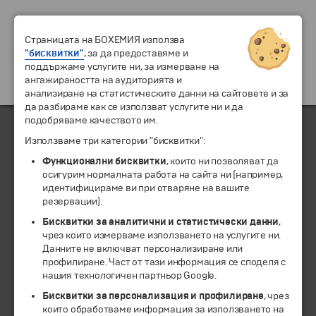
Страницата на БОХЕМИЯ използва
"бисквитки"
, за да предоставяме и
поддържаме услугите ни, за измерване на
ангажираността на аудиторията и
анализиране на статистическите данни на сайтовете и за
да разбираме как се използват услугите ни и да
подобряваме качеството им.
Използваме три категории "бисквитки":
ЧЛЕН НА
Функционални бисквитки
, които ни позволяват да
осигурим нормалната работа на сайта ни (например,
идентифицираме ви при отваряне на вашите
резервации).
Бисквитки за аналитични и статистически данни
,
чрез които измерваме използването на услугите ни.
Данните не включват персонализиране или
профилиране. Част от тази информация се споделя с
нашия технологичен партньор Google.
Бисквитки за персонализация и профилиране
, чрез
които обработваме информация за използването на
© 1994-2026 Бохемия ООД.
Всички права запазени.