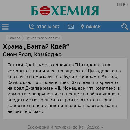
🇧🇬
BG
0700 14 007
ОФИСИ
Начало
Туристически обекти
Храма „Бантай Кдей“
Сием Реап, Камбоджа
Бантай Кдей , което означава "Цитаделата на
камарите", или известна още като "Цитаделата на
клетките на монасите" е будистки храм в Ангкор,
Камбоджа. Построен е през 13-ти век, по времето
на крал Джаяварман VII. Монашеският комплекс в
момента е разрушен и е в процес на обновяване, в
следствие на грешки в строителството и лошо
качество на пясъчника използван за строежа на
неговите сгради.
Екскурзии и почивки до Камбоджа »