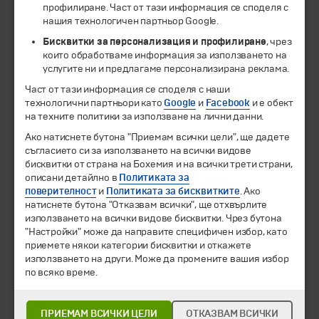
профилиране. Част от тази информация се споделя с
нашия технологичен партньор Google.
Бисквитки за персонализация и профилиране
, чрез
които обработваме информация за използването на
услугите ни и предлагаме персонализирана реклама.
Част от тази информация се споделя с наши
технологични партньори като
Google
и
Facebook
и е обект
на техните политики за използване на лични данни.
© 1994-2026 Бохемия ООД.
Всички права запазени.
Ако натиснете бутона "Приемам всички цели", ще дадете
съгласието си за използването на всички видове
Екскурзии и почивки
бисквитки от страна на Бохемия и на всички трети страни,
Направления
описани детайлно в
Политиката за
Календар
поверителност
и
Политиката за бисквитките
. Ако
Всички програми от А до Я
натиснете бутона "Отказвам всички", ще отхвърлите
използването на всички видове бисквитки. Чрез бутона
Промоции
"Настройки" може да направите специфичен избор, като
Горещи оферти
приемете някои категории бисквитки и откажете
Потвърдени дати
използването на други. Може да промените вашия избор
по всяко време.
Празници
Оферта на деня
ПРИЕМАМ ВСИЧКИ ЦЕЛИ
ОТКАЗВАМ ВСИЧКИ
Туристически обекти