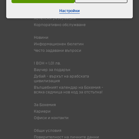
Настройки
Самолетни билети
Хотелски резервации
Корпоративно обслужване
Новини
Информационен бюлетин
Често задавани въпроси
1 BOH = 1,01 лв.
Ваучер за подарък
Дубай - върхът на арабската
цивилизация
Вълшебният календар на Бохемия -
всяка седмица нов код за отстъпка!
За Бохемия
Кариери
Офиси и контакти
Общи условия
Поверителност на личните данни