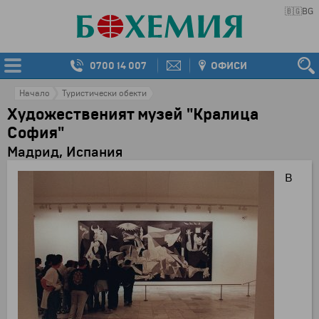
🇧🇬
BG
0700 14 007
ОФИСИ
Начало
Туристически обекти
Художественият музей "Кралица
София"
Мадрид, Испания
В