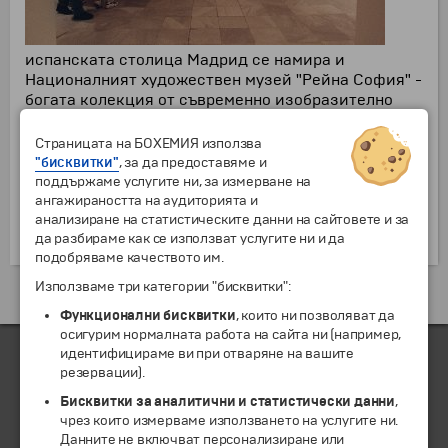
испанската столица Мадрид се намира и
Националният художествен музей "Рейна София" -
богата колекция от съвременно изобразително
изкуство. Тук е изложена и прочутата картина на
Пикасо "Герника". Художествената галерия "Тисен
Страницата на БОХЕМИЯ използва
Боермиса" предлага произведения на изкуството
"бисквитки"
, за да предоставяме и
от ХII в. до наши дни. Единственият музей в града,
поддържаме услугите ни, за измерване на
в който могат да се видят шедьоври на френския
ангажираността на аудиторията и
импресионизъм. Заедно с Прадо и "Рейна София"
анализиране на статистическите данни на сайтовете и за
образуват прочутия "триъгълник на изкуствата".
да разбираме как се използват услугите ни и да
подобряваме качеството им.
Използваме три категории "бисквитки":
Екскурзии и почивки до Испания »
Функционални бисквитки
, които ни позволяват да
осигурим нормалната работа на сайта ни (например,
идентифицираме ви при отваряне на вашите
резервации).
ЧЛЕН НА
Бисквитки за аналитични и статистически данни
,
чрез които измерваме използването на услугите ни.
Данните не включват персонализиране или