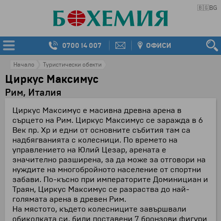
🇧🇬
BG
0700 14 007
ОФИСИ
Начало
Туристически обекти
Циркус Максимус
Рим, Италия
Циркус Максимус е масивна древна арена в
сърцето на Рим. Циркус Максимус се заражда в 6
Век пр. Хр и едни от основните събития там са
надбягванията с колесници. По времето на
управлението на Юлий Цезар, арената е
значително разширена, за да може за отговори на
нуждите на многобройното население от спортни
забави. По-късно при императорите Доминициан и
Траян, Циркус Максимус се разраства до най-
голямата арена в древен Рим.
На мястото, където колесниците завършвали
обиколката си, били поставени 7 бронзови фигури