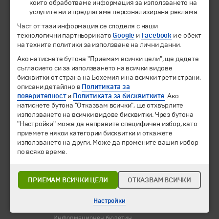
които обработваме информация за използването на
© 1994-2026 Бохемия ООД.
Всички права запазени.
услугите ни и предлагаме персонализирана реклама.
Част от тази информация се споделя с наши
технологични партньори като
Екскурзии и почивки
Google
и
Facebook
и е обект
на техните политики за използване на лични данни.
Направления
Календар
Ако натиснете бутона "Приемам всички цели", ще дадете
Всички програми от А до Я
съгласието си за използването на всички видове
бисквитки от страна на Бохемия и на всички трети страни,
Промоции
описани детайлно в
Политиката за
поверителност
и
Политиката за бисквитките
. Ако
Горещи оферти
натиснете бутона "Отказвам всички", ще отхвърлите
Потвърдени дати
използването на всички видове бисквитки. Чрез бутона
"Настройки" може да направите специфичен избор, като
Празници
приемете някои категории бисквитки и откажете
Оферта на деня
използването на други. Може да промените вашия избор
Туристически обекти
по всяко време.
Самолетни билети
Хотелски резервации
ПРИЕМАМ ВСИЧКИ ЦЕЛИ
ОТКАЗВАМ ВСИЧКИ
Корпоративно обслужване
Настройки
Новини
Информационен бюлетин