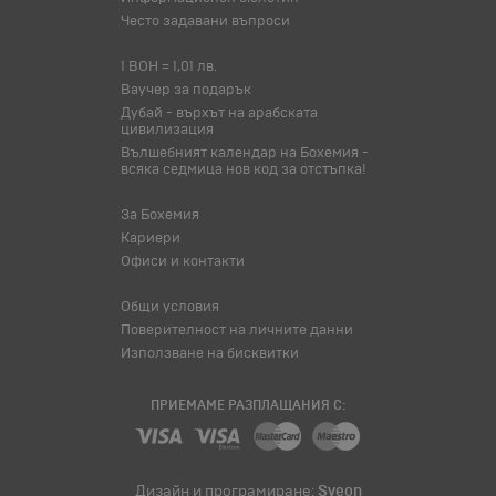
Често задавани въпроси
1 BOH = 1,01 лв.
Ваучер за подарък
Дубай - върхът на арабската
цивилизация
Вълшебният календар на Бохемия -
всяка седмица нов код за отстъпка!
За Бохемия
Кариери
Офиси и контакти
Общи условия
Поверителност на личните данни
Използване на бисквитки
ПРИЕМАМЕ РАЗПЛАЩАНИЯ С:
Дизайн и програмиране:
Sveon