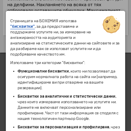
на делфини. Накланянето на всяка от тях
отброявало оставащите обиколки. Максималният
брой колесници, които можели да участват в
Страницата на БОХЕМИЯ използва
състезанието е 12. Най-често само една успявала
"бисквитки"
, за да предоставяме и
да достигне финала.
поддържаме услугите ни, за измерване на
ангажираността на аудиторията и
анализиране на статистическите данни на сайтовете и за
Екскурзии и почивки до Италия »
да разбираме как се използват услугите ни и да
подобряваме качеството им.
Използваме три категории "бисквитки":
Функционални бисквитки
, които ни позволяват да
ЧЛЕН НА
осигурим нормалната работа на сайта ни (например,
идентифицираме ви при отваряне на вашите
резервации).
Бисквитки за аналитични и статистически данни
,
чрез които измерваме използването на услугите ни.
Данните не включват персонализиране или
профилиране. Част от тази информация се споделя с
нашия технологичен партньор Google.
Бисквитки за персонализация и профилиране
, чрез