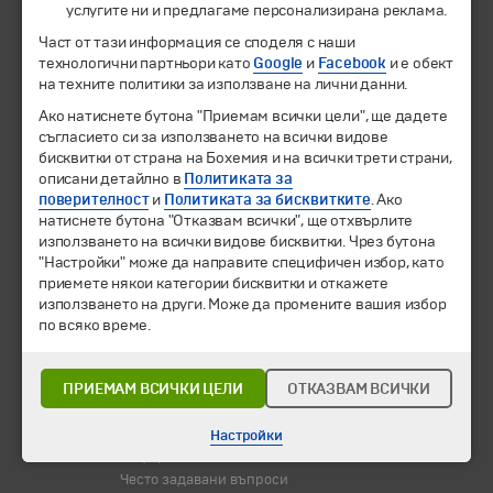
услугите ни и предлагаме персонализирана реклама.
Част от тази информация се споделя с наши
Екскурзии и почивки
технологични партньори като
Google
и
Facebook
и е обект
Направления
на техните политики за използване на лични данни.
Календар
Всички програми от А до Я
Ако натиснете бутона "Приемам всички цели", ще дадете
съгласието си за използването на всички видове
бисквитки от страна на Бохемия и на всички трети страни,
Промоции
описани детайлно в
Политиката за
Горещи оферти
поверителност
и
Политиката за бисквитките
. Ако
Потвърдени дати
натиснете бутона "Отказвам всички", ще отхвърлите
използването на всички видове бисквитки. Чрез бутона
Празници
"Настройки" може да направите специфичен избор, като
Оферта на деня
приемете някои категории бисквитки и откажете
Туристически обекти
използването на други. Може да промените вашия избор
по всяко време.
Самолетни билети
Хотелски резервации
ПРИЕМАМ ВСИЧКИ ЦЕЛИ
ОТКАЗВАМ ВСИЧКИ
Корпоративно обслужване
Новини
Настройки
Информационен бюлетин
Често задавани въпроси