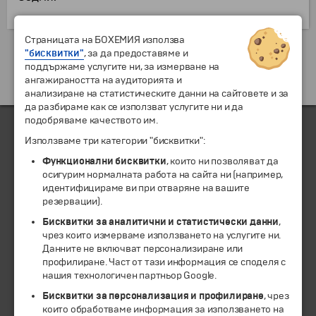
Страницата на БОХЕМИЯ използва
Екскурзии и почивки до Италия »
"бисквитки"
, за да предоставяме и
поддържаме услугите ни, за измерване на
ангажираността на аудиторията и
анализиране на статистическите данни на сайтовете и за
да разбираме как се използват услугите ни и да
подобряваме качеството им.
Използваме три категории "бисквитки":
ЧЛЕН НА
Функционални бисквитки
, които ни позволяват да
осигурим нормалната работа на сайта ни (например,
идентифицираме ви при отваряне на вашите
резервации).
Бисквитки за аналитични и статистически данни
,
чрез които измерваме използването на услугите ни.
Данните не включват персонализиране или
профилиране. Част от тази информация се споделя с
нашия технологичен партньор Google.
Бисквитки за персонализация и профилиране
, чрез
които обработваме информация за използването на
© 1994-2026 Бохемия ООД.
Всички права запазени.