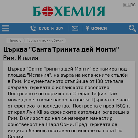
🇧🇬
BG
0700 14 007
ОФИСИ
Начало
Туристически обекти
Църква "Санта Тринита дей Монти"
Рим, Италия
Църква "Санта Тринита дей Монти" се намира над
площад "Испания", на върха на испанските стълби
в Рим. Монументалното стълбище от 138 стъпала
свързва църквата с испанското посолство.
Построено е по поръчка на Стефан Гефие. Там
може да се открие пазар за цветя. Църквата е част
от френското наследство. Построена е през 1502 г.
от крал Луи ХII за френските католици, живеещи в
Рим. В близост до нея се намирал манастир,
собственост на Шарл Осми. Пред църквата се
издига обелиск, поставен по искане на папа Пю
Седми.