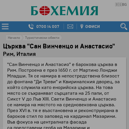
🇧🇬
BG
0700 14 007
ОФИСИ
Начало
Туристически обекти
Църква "Сан Винченцо и Анастасио"
Рим, Италия
"Сан Винченцо и Анастасио" е барокова църква в
Рим. Построена е през 1650 г. от Мартино Лонджи
Младши. Тя се намира в непостредствена близост
до фонтана "Ди Треви" и Квириналския дворец, за
който служила като енорийска църква. На това
място се съхраняват сърцатата на 25 папи, от
Сикст V до Лъв XIII. Свети Винченцо и Анастасио
се намира на мястото на средновековна църква.
През XVI в. тя е възстановена и реконструирана в
бароков стил по заповед на кардинал Мазарини.
Във фокуса на централната фасада
са представени герба на Мазарини и