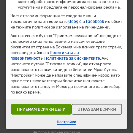
които обработваме информация за използването на
© 1994-2026 Бохемия ООД.
Всички права запазени.
услугите ни и предлагаме персонализирана реклама.
Част от тази информация се споделя с наши
технологични партньори като
Екскурзии и почивки
Google
и
Facebook
и е обект
на техните политики за използване на лични данни.
Направления
Календар
Ако натиснете бутона "Приемам всички цели", ще дадете
Всички програми от А до Я
съгласието си за използването на всички видове
бисквитки от страна на Бохемия и на всички трети страни,
Промоции
описани детайлно в
Политиката за
поверителност
и
Политиката за бисквитките
. Ако
Горещи оферти
натиснете бутона "Отказвам всички", ще отхвърлите
Потвърдени дати
използването на всички видове бисквитки. Чрез бутона
"Настройки" може да направите специфичен избор, като
Празници
приемете някои категории бисквитки и откажете
Оферта на деня
използването на други. Може да промените вашия избор
Туристически обекти
по всяко време.
Самолетни билети
Хотелски резервации
ПРИЕМАМ ВСИЧКИ ЦЕЛИ
ОТКАЗВАМ ВСИЧКИ
Корпоративно обслужване
Настройки
Новини
Информационен бюлетин