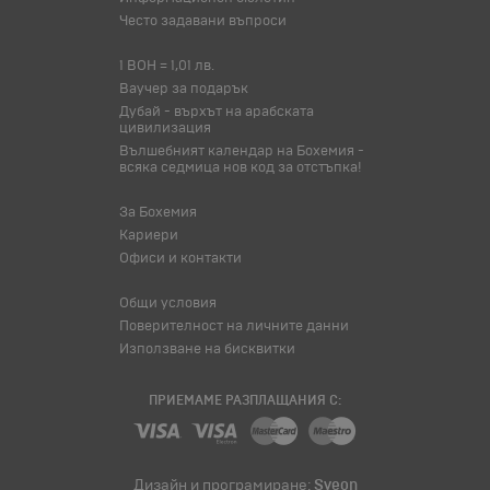
Често задавани въпроси
1 BOH = 1,01 лв.
Ваучер за подарък
Дубай - върхът на арабската
цивилизация
Вълшебният календар на Бохемия -
всяка седмица нов код за отстъпка!
За Бохемия
Кариери
Офиси и контакти
Общи условия
Поверителност на личните данни
Използване на бисквитки
ПРИЕМАМЕ РАЗПЛАЩАНИЯ С:
Дизайн и програмиране:
Sveon