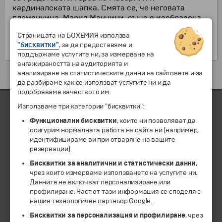
кардиналската шапка. Смята се, че неговата
племенница, Мария Манчини, също е изобразена
на фасадата. До 1820 г., църквата е позната като
Страницата на БОХЕМИЯ използва
"Папска енория". Интериорът на църквата обхваща
"бисквитки"
, за да предоставяме и
православен иконостас и олтар.
поддържаме услугите ни, за измерване на
ангажираността на аудиторията и
анализиране на статистическите данни на сайтовете и за
Екскурзии и почивки до Италия »
да разбираме как се използват услугите ни и да
подобряваме качеството им.
Използваме три категории "бисквитки":
Функционални бисквитки
, които ни позволяват да
ЧЛЕН НА
осигурим нормалната работа на сайта ни (например,
идентифицираме ви при отваряне на вашите
резервации).
Бисквитки за аналитични и статистически данни
,
чрез които измерваме използването на услугите ни.
Данните не включват персонализиране или
профилиране. Част от тази информация се споделя с
нашия технологичен партньор Google.
Бисквитки за персонализация и профилиране
, чрез