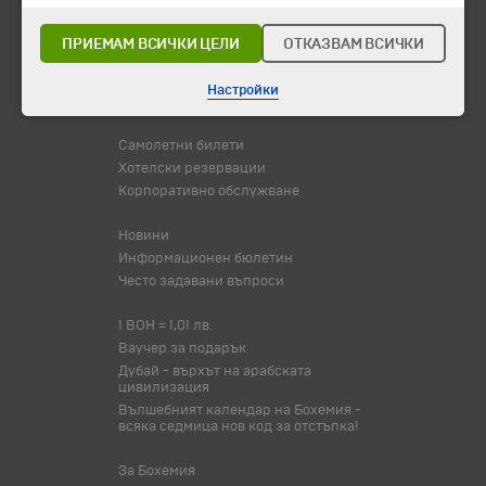
Потвърдени дати
ПРИЕМАМ ВСИЧКИ ЦЕЛИ
ОТКАЗВАМ ВСИЧКИ
Празници
Оферта на деня
Настройки
Туристически обекти
Самолетни билети
Хотелски резервации
Корпоративно обслужване
Новини
Информационен бюлетин
Често задавани въпроси
1 BOH = 1,01 лв.
Ваучер за подарък
Дубай - върхът на арабската
цивилизация
Вълшебният календар на Бохемия -
всяка седмица нов код за отстъпка!
За Бохемия