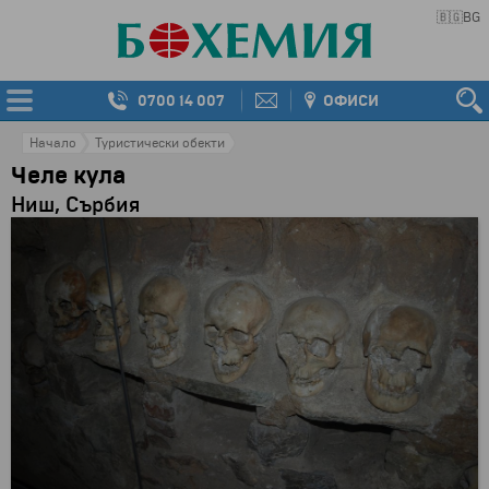
🇧🇬
BG
0700 14 007
ОФИСИ
Начало
Туристически обекти
Челе кула
Ниш, Сърбия