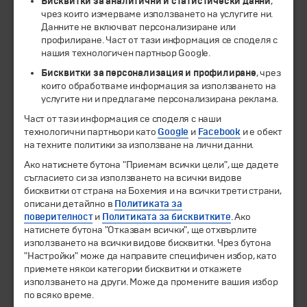
Бисквитки за аналитични и статистически данни
,
чрез които измерваме използването на услугите ни.
Данните не включват персонализиране или
ЧЛЕН НА
профилиране. Част от тази информация се споделя с
нашия технологичен партньор Google.
Бисквитки за персонализация и профилиране
, чрез
които обработваме информация за използването на
услугите ни и предлагаме персонализирана реклама.
Част от тази информация се споделя с наши
технологични партньори като
Google
и
Facebook
и е обект
на техните политики за използване на лични данни.
Ако натиснете бутона "Приемам всички цели", ще дадете
съгласието си за използването на всички видове
© 1994-2026 Бохемия ООД.
Всички права запазени.
бисквитки от страна на Бохемия и на всички трети страни,
описани детайлно в
Политиката за
Екскурзии и почивки
поверителност
и
Политиката за бисквитките
. Ако
Направления
натиснете бутона "Отказвам всички", ще отхвърлите
използването на всички видове бисквитки. Чрез бутона
Календар
"Настройки" може да направите специфичен избор, като
Всички програми от А до Я
приемете някои категории бисквитки и откажете
използването на други. Може да промените вашия избор
Промоции
по всяко време.
Горещи оферти