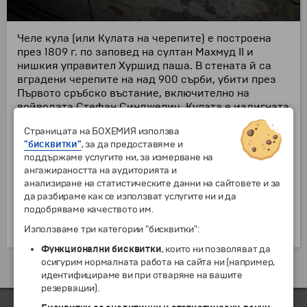
Челе кула (или Кулата на черепите) е построена
през 1809 г. по заповед на султан Махмуд II и
нишкия управител Хуршид паша. В стената й са
вградени черепите на над 900 сърби, убити през
Първото сръбско въстание, включително на
войводата Стефан Синджелич. Кулата е издигната
на тогавашния най-оживен и важен път през града
Страницата на БОХЕМИЯ използва
- Цариградския друм, за да бъде видяна от всеки
"бисквитки"
, за да предоставяме и
преминаващ по него пътешественик - като
поддържаме услугите ни, за измерване на
поучение какво се случва с бунтуващите се срещу
ангажираността на аудиторията и
властта на султана. До освобождението на Ниш
анализиране на статистическите данни на сайтовете и за
през 1878 г., стените с вградените черепи са
да разбираме как се използват услугите ни и да
стояли на открито, а след 1878 г. с дарения от
подобряваме качеството им.
местните хора над тях е издигнат православен
параклис.
Използваме три категории "бисквитки":
Функционални бисквитки
, които ни позволяват да
осигурим нормалната работа на сайта ни (например,
Екскурзии и почивки до Сърбия »
идентифицираме ви при отваряне на вашите
резервации).