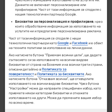
чрез които измерваме използването на услугите ни.
ЧЛЕН НА
Данните не включват персонализиране или
профилиране. Част от тази информация се споделя с
нашия технологичен партньор Google.
Бисквитки за персонализация и профилиране
, чрез
които обработваме информация за използването на
услугите ни и предлагаме персонализирана реклама.
Част от тази информация се споделя с наши
технологични партньори като
Google
и
Facebook
и е обект
на техните политики за използване на лични данни.
Ако натиснете бутона "Приемам всички цели", ще дадете
© 1994-2026 Бохемия ООД.
Всички права запазени.
съгласието си за използването на всички видове
бисквитки от страна на Бохемия и на всички трети страни,
Екскурзии и почивки
описани детайлно в
Политиката за
Направления
поверителност
и
Политиката за бисквитките
. Ако
Календар
натиснете бутона "Отказвам всички", ще отхвърлите
използването на всички видове бисквитки. Чрез бутона
Всички програми от А до Я
"Настройки" може да направите специфичен избор, като
приемете някои категории бисквитки и откажете
Промоции
използването на други. Може да промените вашия избор
Горещи оферти
по всяко време.
Потвърдени дати