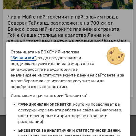
Чианг Май е най-големият и най-значим град в
Северен Тайланд, разположен е на 700 км от
Банкок, сред най-високите планини в страната.
Той е бивша столица на кралство Ланна и е
административен център на провинция Чианг Май.
Името му означава "нов град", защото става
Страницата на БОХЕМИЯ използва
новата столица на кралство Ланна, когато е
"бисквитки"
, за да предоставяме и
основан през 1296 г. Населението на самият град е
поддържаме услугите ни, за измерване на
около 150 хиляди души, но в метрополният му
ангажираността на аудиторията и
регион живеят близо 1 милион души. Градът е
анализиране на статистическите данни на сайтовете и за
популярен сред туристите, но и сред студентите,
да разбираме как се използват услугите ни и да
които могат да учат в едни от най-големите
подобряваме качеството им.
тайландски вузове.
Използваме три категории "бисквитки":
Функционални бисквитки
, които ни позволяват да
Екскурзии и почивки до Тайланд »
осигурим нормалната работа на сайта ни (например,
идентифицираме ви при отваряне на вашите
резервации).
Бисквитки за аналитични и статистически данни
,