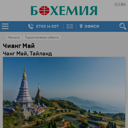
🇧🇬
BG
0700 14 007
ОФИСИ
Начало
Туристически обекти
Чианг Май
Чанг Май, Тайланд