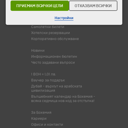
Празници
ПРИЕМАМ ВСИЧКИ ЦЕЛИ
ОТКАЗВАМ ВСИЧКИ
Оферта на деня
Туристически обекти
Настройки
Самолетни билети
Хотелски резервации
Корпоративно обслужване
Новини
Информационен бюлетин
Често задавани въпроси
1 BOH = 1,01 лв.
Ваучер за подарък
Дубай - върхът на арабската
цивилизация
Вълшебният календар на Бохемия -
всяка седмица нов код за отстъпка!
За Бохемия
Кариери
Офиси и контакти