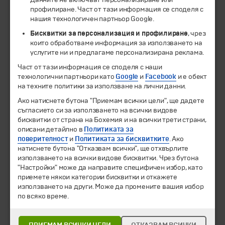
профилиране. Част от тази информация се споделя с
нашия технологичен партньор Google.
Бисквитки за персонализация и профилиране
, чрез
които обработваме информация за използването на
услугите ни и предлагаме персонализирана реклама.
Част от тази информация се споделя с наши
технологични партньори като
Google
и
Facebook
и е обект
на техните политики за използване на лични данни.
© 1994-2026 Бохемия ООД.
Всички права запазени.
Ако натиснете бутона "Приемам всички цели", ще дадете
съгласието си за използването на всички видове
Екскурзии и почивки
бисквитки от страна на Бохемия и на всички трети страни,
Направления
описани детайлно в
Политиката за
Календар
поверителност
и
Политиката за бисквитките
. Ако
натиснете бутона "Отказвам всички", ще отхвърлите
Всички програми от А до Я
използването на всички видове бисквитки. Чрез бутона
"Настройки" може да направите специфичен избор, като
Промоции
приемете някои категории бисквитки и откажете
Горещи оферти
използването на други. Може да промените вашия избор
Потвърдени дати
по всяко време.
Празници
Оферта на деня