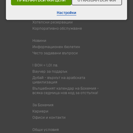
ПРИЕМАМ ВСИЧКИ ЦЕЛИ
ОТКАЗВАМ ВСИЧКИ
Туристически обекти
Настройки
Самолетни билети
Хотелски резервации
Корпоративно обслужване
Новини
Информационен бюлетин
Често задавани въпроси
1 BOH = 1,01 лв.
Ваучер за подарък
Дубай - върхът на арабската
цивилизация
Вълшебният календар на Бохемия -
всяка седмица нов код за отстъпка!
За Бохемия
Кариери
Офиси и контакти
Общи условия