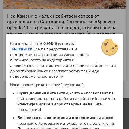
Неа Камени е малък необитаем остров от
архипелага на Санторини. Островът се образува
през 1570 г. в резултат на подводно изригване на
вулкан и заради малкия си размер (в сравнение
със съседния остров Палеа Камени) бил наречен
Страницата на БОХЕМИЯ използва
Микри Камени. В последствие вулканичната
"бисквитки"
, за да предоставяме и
дейност не стихвала и островът многократно
поддържаме услугите ни, за измерване на
увеличил размерите си, изменил очертанията си и
ангажираността на аудиторията и
получил днешното си име. На острова няма прясна
анализиране на статистическите данни на сайтовете и за
вода, растителността е оскъдна, а необичайният
да разбираме как се използват услугите ни и да
вулканичен ландшафт привлича много туристи.
подобряваме качеството им.
Използваме три категории "бисквитки":
Екскурзии и почивки до Гърция »
Функционални бисквитки
, които ни позволяват да
осигурим нормалната работа на сайта ни (например,
идентифицираме ви при отваряне на вашите
резервации).
Бисквитки за аналитични и статистически данни
,
ЧЛЕН НА
чрез които измерваме използването на услугите ни.
Данните не включват персонализиране или