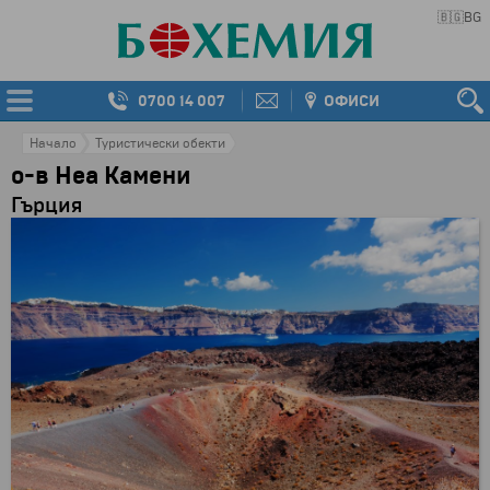
🇧🇬
BG
0700 14 007
ОФИСИ
Начало
Туристически обекти
о-в Неа Камени
Гърция