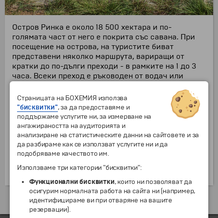
Остров Ринка е около 18 500 хектара и по-
голямата част от него е покрита със савана. При
посещение на острова, на туристите биват
представени няколко маршрута, вариращи от
кратки до по-дълги преходи - в рамките на 1 до 3
часа. Всеки преход е ръководен от водач или
горска полиция (обикновено наричан рейнджър).
Като една от земите, дом на комодския варан,
Страницата на БОХЕМИЯ използва
остров Ринка е мястото с най-голямата популация
"бисквитки"
, за да предоставяме и
на влечугото - с около 2000 индивида, живеещи на
поддържаме услугите ни, за измерване на
острова. Докато посетителите се лутат в търсене
ангажираността на аудиторията и
на древното животно, те винаги биват
анализиране на статистическите данни на сайтовете и за
придружаваниот рейнджъри, хора, които са
да разбираме как се използват услугите ни и да
доказани професионалисти и притежаващи
подобряваме качеството им.
широко познание за околността и дивите
Използваме три категории "бисквитки":
животински видове.
Функционални бисквитки
, които ни позволяват да
осигурим нормалната работа на сайта ни (например,
Екскурзии и почивки до Индонезия »
идентифицираме ви при отваряне на вашите
резервации).