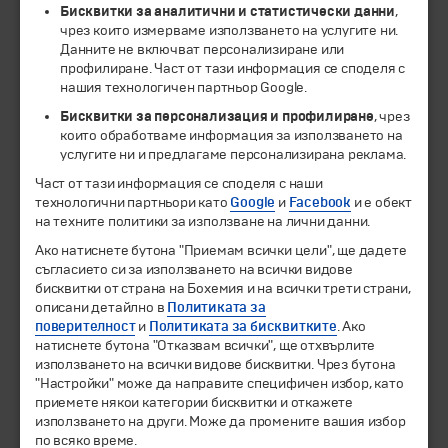
Бисквитки за аналитични и статистически данни
,
чрез които измерваме използването на услугите ни.
Данните не включват персонализиране или
ЧЛЕН НА
профилиране. Част от тази информация се споделя с
нашия технологичен партньор Google.
Бисквитки за персонализация и профилиране
, чрез
които обработваме информация за използването на
услугите ни и предлагаме персонализирана реклама.
Част от тази информация се споделя с наши
технологични партньори като
Google
и
Facebook
и е обект
на техните политики за използване на лични данни.
Ако натиснете бутона "Приемам всички цели", ще дадете
съгласието си за използването на всички видове
© 1994-2026 Бохемия ООД.
Всички права запазени.
бисквитки от страна на Бохемия и на всички трети страни,
описани детайлно в
Политиката за
поверителност
и
Политиката за бисквитките
. Ако
Екскурзии и почивки
натиснете бутона "Отказвам всички", ще отхвърлите
Направления
използването на всички видове бисквитки. Чрез бутона
Календар
"Настройки" може да направите специфичен избор, като
Всички програми от А до Я
приемете някои категории бисквитки и откажете
използването на други. Може да промените вашия избор
Промоции
по всяко време.