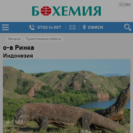
🇧🇬
BG
0700 14 007
ОФИСИ
Начало
Туристически обекти
о-в Ринка
Индонезия