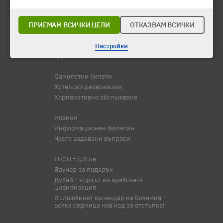
Горещи оферти
Потвърдени дати
ПРИЕМАМ ВСИЧКИ ЦЕЛИ
ОТКАЗВАМ ВСИЧКИ
Празници
Оферта на деня
Настройки
Туристически обекти
Самолетни билети
Хотелски резервации
Корпоративно обслужване
Новини
Информационен бюлетин
Често задавани въпроси
1 BOH = 1,01 лв.
Ваучер за подарък
Дубай - върхът на арабската
цивилизация
Вълшебният календар на Бохемия -
всяка седмица нов код за отстъпка!