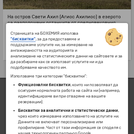
На остров Свети Ахил (Агиос Ахилиос) в езерото
са разположени останките от средновековния
град Преспа, построен от българския Цар Самуил
Страницата на БОХЕМИЯ използва
през 10. век. В развалините на голямата базилика
"бисквитки"
, за да предоставяме и
„Свети Ахил“ в 1969 година е открит и неговият
поддържаме услугите ни, за измерване на
гроб, а също и мощите на Св. Ахил Лариски, който
ангажираността на аудиторията и
самият Цар Самуил донася там.
анализиране на статистическите данни на сайтовете и за
да разбираме как се използват услугите ни и да
подобряваме качеството им.
Екскурзии и почивки до Гърция »
Използваме три категории "бисквитки":
Функционални бисквитки
, които ни позволяват да
осигурим нормалната работа на сайта ни (например,
идентифицираме ви при отваряне на вашите
ЧЛЕН НА
резервации).
Бисквитки за аналитични и статистически данни
,
чрез които измерваме използването на услугите ни.
Данните не включват персонализиране или
профилиране. Част от тази информация се споделя с
нашия технологичен партньор Google.