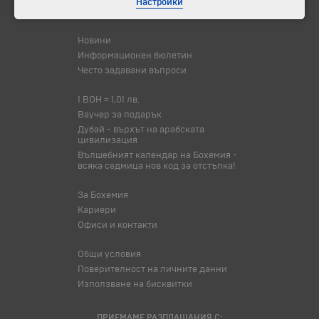
Настройки
Корпоративно обслужване
Новини
Информационен бюлетин
Често задавани въпроси
1 BOH = 1,01 лв.
Ваучер за подарък
Дубай - върхът на арабската
цивилизация
Вълшебният календар на Бохемия -
всяка седмица нов код за отстъпка!
За Бохемия
Кариери
Офиси и контакти
Общи условия
Поверителност на личните данни
Използване на бисквитки
ПРИЕМАМЕ РАЗПЛАЩАНИЯ С: