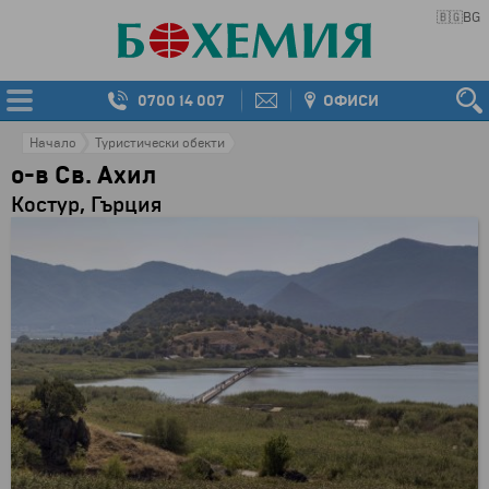
🇧🇬
BG
0700 14 007
ОФИСИ
Начало
Туристически обекти
о-в Св. Ахил
Костур, Гърция