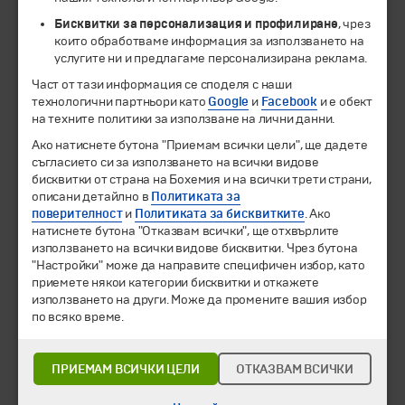
Бисквитки за персонализация и профилиране
, чрез
които обработваме информация за използването на
услугите ни и предлагаме персонализирана реклама.
Част от тази информация се споделя с наши
© 1994-2026 Бохемия ООД.
Всички права запазени.
технологични партньори като
Google
и
Facebook
и е обект
на техните политики за използване на лични данни.
Екскурзии и почивки
Ако натиснете бутона "Приемам всички цели", ще дадете
Направления
съгласието си за използването на всички видове
Календар
бисквитки от страна на Бохемия и на всички трети страни,
Всички програми от А до Я
описани детайлно в
Политиката за
поверителност
и
Политиката за бисквитките
. Ако
натиснете бутона "Отказвам всички", ще отхвърлите
Промоции
използването на всички видове бисквитки. Чрез бутона
Горещи оферти
"Настройки" може да направите специфичен избор, като
Потвърдени дати
приемете някои категории бисквитки и откажете
използването на други. Може да промените вашия избор
Празници
по всяко време.
Оферта на деня
Туристически обекти
ПРИЕМАМ ВСИЧКИ ЦЕЛИ
ОТКАЗВАМ ВСИЧКИ
Самолетни билети
Хотелски резервации