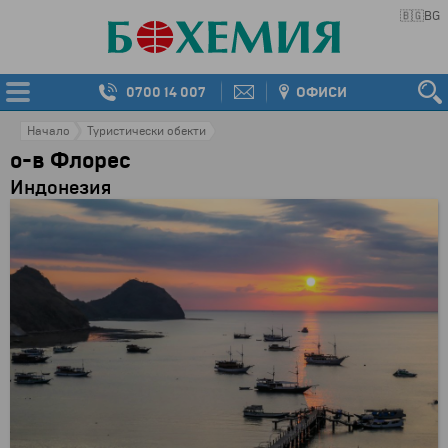
🇧🇬
BG
0700 14 007
ОФИСИ
Начало
Туристически обекти
о-в Флорес
Индонезия