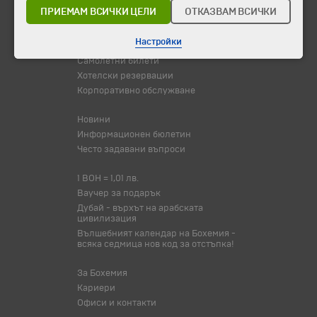
Празници
ПРИЕМАМ ВСИЧКИ ЦЕЛИ
ОТКАЗВАМ ВСИЧКИ
Оферта на деня
Туристически обекти
Настройки
Самолетни билети
Хотелски резервации
Корпоративно обслужване
Новини
Информационен бюлетин
Често задавани въпроси
1 BOH = 1,01 лв.
Ваучер за подарък
Дубай - върхът на арабската
цивилизация
Вълшебният календар на Бохемия -
всяка седмица нов код за отстъпка!
За Бохемия
Кариери
Офиси и контакти