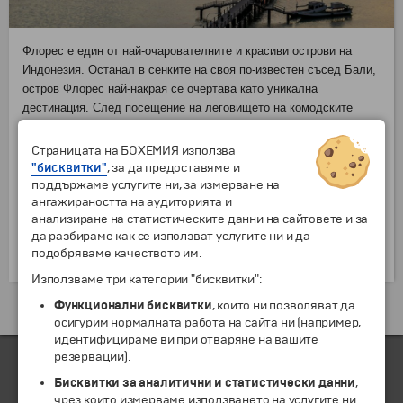
Флорес е един от най-очарователните и красиви острови на
Индонезия. Останал в сенките на своя по-известен съсед Бали,
остров Флорес най-накрая се очертава като уникална
дестинация. След посещение на леговището на комодските
варани, посетителите могат да отделят време, за да се
полюбуват на някои от чудесата на Флорес. В рамките на
Страницата на БОХЕМИЯ използва
острова туристите могат да плуват в девствени езера и
"бисквитки"
, за да предоставяме и
водопади, да се гмуркат в едно от 50-те отличаващи се места
поддържаме услугите ни, за измерване на
ангажираността на аудиторията и
за гмуркане в целия свят, да карат каяк сред скалисти брегове
анализиране на статистическите данни на сайтовете и за
и мангрови гори, да изследват мистериозни пещери и да бъдат
да разбираме как се използват услугите ни и да
топло приветствани от хората на острова с местни ритуали,
подобряваме качеството им.
танци, за да могат гостите да се потопят в тяхното ежедневие.
Използваме три категории "бисквитки":
Функционални бисквитки
, които ни позволяват да
Екскурзии и почивки до Индонезия »
осигурим нормалната работа на сайта ни (например,
идентифицираме ви при отваряне на вашите
резервации).
Бисквитки за аналитични и статистически данни
,
ЧЛЕН НА
чрез които измерваме използването на услугите ни.