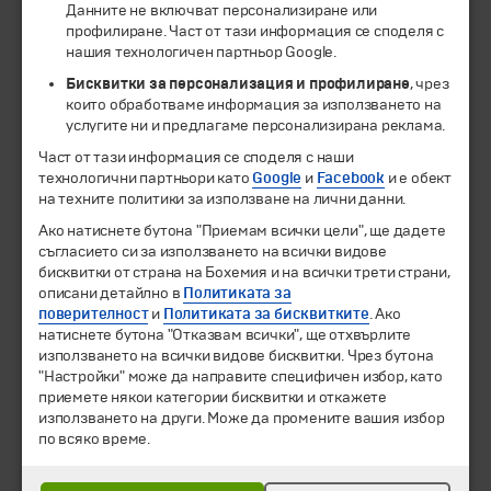
Данните не включват персонализиране или
профилиране. Част от тази информация се споделя с
нашия технологичен партньор Google.
Бисквитки за персонализация и профилиране
, чрез
които обработваме информация за използването на
услугите ни и предлагаме персонализирана реклама.
Част от тази информация се споделя с наши
технологични партньори като
Google
и
Facebook
и е обект
на техните политики за използване на лични данни.
© 1994-2026 Бохемия ООД.
Всички права запазени.
Ако натиснете бутона "Приемам всички цели", ще дадете
съгласието си за използването на всички видове
бисквитки от страна на Бохемия и на всички трети страни,
Екскурзии и почивки
описани детайлно в
Политиката за
Направления
поверителност
и
Политиката за бисквитките
. Ако
Календар
натиснете бутона "Отказвам всички", ще отхвърлите
Всички програми от А до Я
използването на всички видове бисквитки. Чрез бутона
"Настройки" може да направите специфичен избор, като
Промоции
приемете някои категории бисквитки и откажете
Горещи оферти
използването на други. Може да промените вашия избор
Потвърдени дати
по всяко време.
Празници