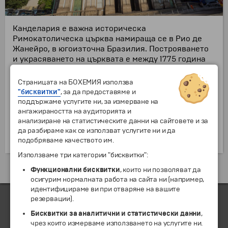
Канделария е важна историческа
Римокатолическа църква намираща се в Рио де
Жанейро, в югоизточна Бразилия. Построяването
и украсяването на църквата е между 1775 година
до края на 19 век, и е посветена на Дева Мария.
Според местните, историята на установяването на
Страницата на БОХЕМИЯ използва
църквата идва в началото на 17 век, когато кораб
"бисквитки"
, за да предоставяме и
наречен Канделария почти потъва при буря в
поддържаме услугите ни, за измерване на
морето. Оцелява една двойка, и при пристигането
ангажираността на аудиторията и
си в Рио Де Жанейро решават да спонсорират
анализиране на статистическите данни на сайтовете и за
изграждането на малък параклис, изпълнявайки
да разбираме как се използват услугите ни и да
клетвата си направили по време на бурята.
подобряваме качеството им.
Използваме три категории "бисквитки":
Екскурзии и почивки до Бразилия »
Функционални бисквитки
, които ни позволяват да
осигурим нормалната работа на сайта ни (например,
идентифицираме ви при отваряне на вашите
резервации).
Бисквитки за аналитични и статистически данни
,
ЧЛЕН НА
чрез които измерваме използването на услугите ни.