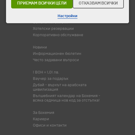
ПРИЕМАМ ВСИЧКИ ЦЕЛИ
ОТКАЗВАМ ВСИЧКИ
Оферта на деня
Туристически обекти
Настройки
Самолетни билети
Хотелски резервации
Корпоративно обслужване
Новини
Информационен бюлетин
Често задавани въпроси
1 BOH = 1,01 лв.
Ваучер за подарък
Дубай - върхът на арабската
цивилизация
Вълшебният календар на Бохемия -
всяка седмица нов код за отстъпка!
За Бохемия
Кариери
Офиси и контакти