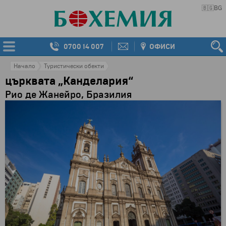
🇧🇬
BG
0700 14 007
ОФИСИ
Начало
Туристически обекти
църквата „Канделария“
Рио де Жанейро, Бразилия