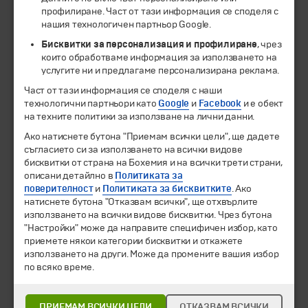
профилиране. Част от тази информация се споделя с
нашия технологичен партньор Google.
Бисквитки за персонализация и профилиране
, чрез
които обработваме информация за използването на
услугите ни и предлагаме персонализирана реклама.
Част от тази информация се споделя с наши
технологични партньори като
Google
и
Facebook
и е обект
на техните политики за използване на лични данни.
© 1994-2026 Бохемия ООД.
Всички права запазени.
Ако натиснете бутона "Приемам всички цели", ще дадете
съгласието си за използването на всички видове
Екскурзии и почивки
бисквитки от страна на Бохемия и на всички трети страни,
Направления
описани детайлно в
Политиката за
Календар
поверителност
и
Политиката за бисквитките
. Ако
Всички програми от А до Я
натиснете бутона "Отказвам всички", ще отхвърлите
използването на всички видове бисквитки. Чрез бутона
"Настройки" може да направите специфичен избор, като
Промоции
приемете някои категории бисквитки и откажете
Горещи оферти
използването на други. Може да промените вашия избор
Потвърдени дати
по всяко време.
Празници
Оферта на деня
ПРИЕМАМ ВСИЧКИ ЦЕЛИ
ОТКАЗВАМ ВСИЧКИ