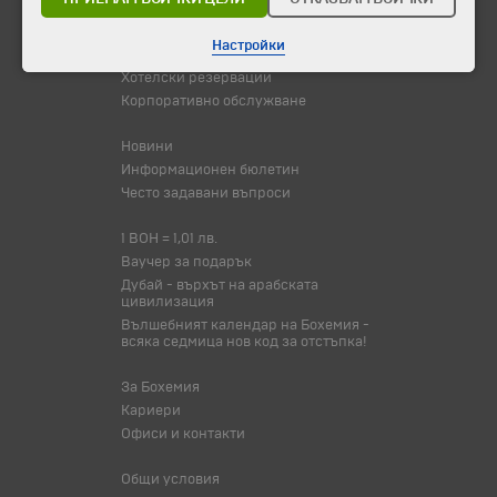
Туристически обекти
Настройки
Самолетни билети
Хотелски резервации
Корпоративно обслужване
Новини
Информационен бюлетин
Често задавани въпроси
1 BOH = 1,01 лв.
Ваучер за подарък
Дубай - върхът на арабската
цивилизация
Вълшебният календар на Бохемия -
всяка седмица нов код за отстъпка!
За Бохемия
Кариери
Офиси и контакти
Общи условия