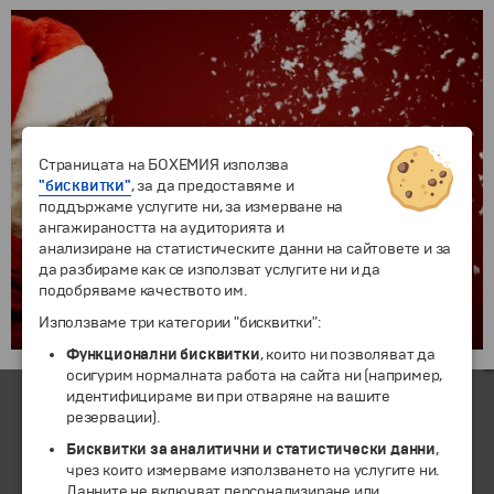
КОЛЕДА и НОВА ГОДИНА
Страницата на БОХЕМИЯ използва
"бисквитки"
, за да предоставяме и
със самолет и автобус
поддържаме услугите ни, за измерване на
ангажираността на аудиторията и
анализиране на статистическите данни на сайтовете и за
да разбираме как се използват услугите ни и да
подобряваме качеството им.
Използваме три категории "бисквитки":
Функционални бисквитки
, които ни позволяват да
осигурим нормалната работа на сайта ни (например,
идентифицираме ви при отваряне на вашите
резервации).
ЧЛЕН НА
Бисквитки за аналитични и статистически данни
,
чрез които измерваме използването на услугите ни.
Данните не включват персонализиране или