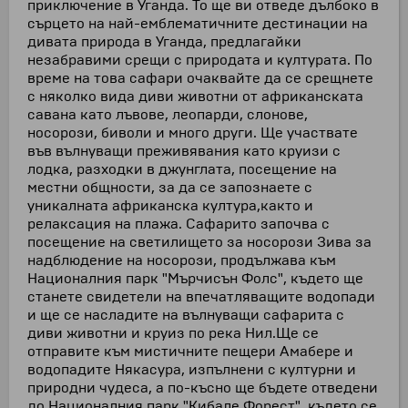
приключение в Уганда. То ще ви отведе дълбоко в
сърцето на най-емблематичните дестинации на
дивата природа в Уганда, предлагайки
незабравими срещи с природата и културата. По
време на това сафари очаквайте да се срещнете
с няколко вида диви животни от африканската
савана като лъвове, леопарди, слонове,
носорози, биволи и много други. Ще участвате
във вълнуващи преживявания като круизи с
лодка, разходки в джунглата, посещение на
местни общности, за да се запознаете с
уникалната африканска култура,както и
релаксация на плажа. Сафарито започва с
посещение на светилището за носорози Зива за
надблюдение на носорози, продължава към
Националния парк "Мърчисън Фолс", където ще
станете свидетели на впечатляващите водопади
и ще се насладите на вълнуващи сафарита с
диви животни и круиз по река Нил.Ще се
отправите към мистичните пещери Амабере и
водопадите Някасура, изпълнени с културни и
природни чудеса, а по-късно ще бъдете отведени
до Националния парк "Кибале Форест", където се