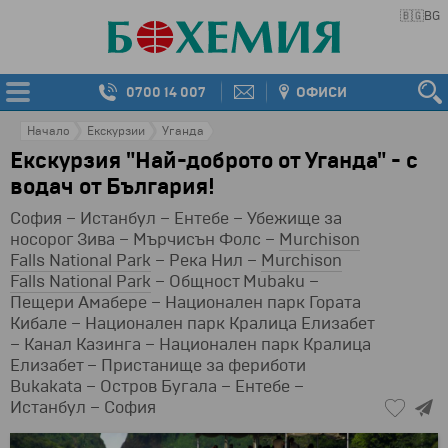
🇧🇬
BG
0700 14 007
ОФИСИ
Начало
Екскурзии
Уганда
Екскурзия "Най-доброто от Уганда" - с
водач от България!
София – Истанбул – Ентебе – Убежище за
носорог Зива – Мърчисън Фолс –
Murchison
Falls National Park
– Река Нил –
Murchison
Falls National Park
– Общност Mubaku –
Пещери Амабере – Национален парк Гората
Кибале – Национален парк Кралица Елизабет
– Канал Казинга – Национален парк Кралица
Елизабет – Пристанище за фериботи
Bukakata – Остров Бугала – Ентебе –
Истанбул – София