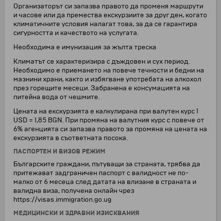
Организаторът си запазва правото да променя маршрути
и часове или да премества екскурзиите за друг ден, когато
климатичните условия налагат това, за да се гарантира
сигурността и качеството на услугата.
Необходима е имунизация за жълта треска
Климатът се характеризира с дъждовен и сух период.
Необходимо е приемането на повече течности и бедни на
мазнини храни, както и избягване употребата на алкохол
през горещите месеци. Забранена е консумацията на
питейна вода от чешмите.
Цената на екскурзията е калкулирана при валутен курс 1
USD = 1,85 BGN. При промяна на валутния курс с повече от
6% агенцията си запазва правото за промяна на цената на
екскурзията в съответната посока.
ПАСПОРТЕН И ВИЗОВ РЕЖИМ
Българските граждани, пътуващи за страната, трябва да
притежават задграничен паспорт с валидност не по-
малко от 6 месеца след датата на влизане в страната и
валидна виза, получена онлайн чрез
https://visas.immigration.go.ug
МЕДИЦИНСКИ И ЗДРАВНИ ИЗИСКВАНИЯ