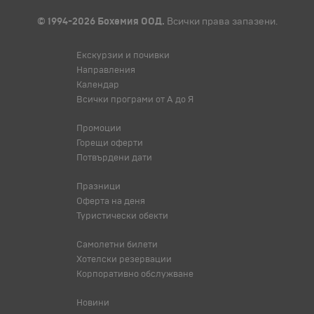
© 1994-2026 Бохемия ООД.
Всички права запазени.
Екскурзии и почивки
Направления
Календар
Всички програми от А до Я
Промоции
Горещи оферти
Потвърдени дати
Празници
Оферта на деня
Туристически обекти
Самолетни билети
Хотелски резервации
Корпоративно обслужване
Новини