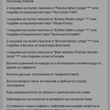
изскачащ покрив
2 нощувки на пълен пансион в "Pakuba Safari Lodge" *** или
подобен в националния парк "Murchison Falls"
1 нощувка на пълен пансион в "Bweza Kibale Lodge" *** или
подобен в националния парк "Kibale Forest"
1 нощувка на пълен пансион в "Buffalo Safari Lodge" *** или
подобен в Национален парк "Кралица Елизабет"
2 нощувки на пълен пансион в "Brovad Sands Lodge" *** или
подобен в Бугала, остров Езеро Виктория
1 нощувка на пълен пансион в "Best Western Premier Garden
Hotel" *** или подобен хотел в Ентебе
Всички хранения по маршрута и бутилирана питейна вода по
време на сафарито
Всички данъци, приложими от правителството
Всички входни такси за паркове и дейности според
програмата
Едно разрешително за трекинг с шимпанзета на човек
Наблюдение на носорози в резервата за носорози Зива
Сутрешно и нощно сафари с наблюдение на диви животни в