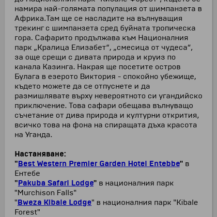
намира най-голямата популация от шимпанзета в
Африка.Там ще се насладите на вълнуващия
трекинг с шимпанзета сред буйната тропическа
гора. Сафарито продължава към Националния
парк „Кралица Елизабет“, „смесица от чудеса“,
за още срещи с дивата природа и круиз по
канала Казинга. Накрая ще посетите остров
Булага в езерото Виктория - спокойно убежище,
където можете да се отпуснете и да
размишлявате върху невероятното си угандийско
приключение. Това сафари обещава вълнуващо
съчетание от дива природа и културни открития,
всичко това на фона на спиращата дъха красота
на Уганда.
Настаняване:
"
Best Western Premier Garden Hotel Entebbe
"
в
Ентебе
"
Pakuba Safari Lodge
"
в
националния парк
"Murchison Falls"
"
Bweza Kibale Lodge
"
в националния парк "Kibale
Forest"