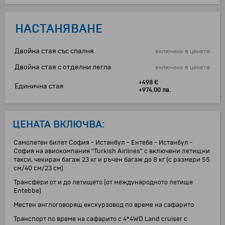
НАСТАНЯВАНЕ
Двойна стая със спалня
включено в цената
Двойна стая с отделни легла
включено в цената
+498 €
Единична стая
+974.00 лв.
ЦЕНАТА ВКЛЮЧВА:
Самолетен билет София - Истанбул - Ентебе - Истанбул -
София на авиокомпания "Turkish Airlines" с включени летищни
такси, чекиран багаж 23 кг и ръчен багаж до 8 кг (с размери 55
см/40 см/23 см)
Трансфери от и до летището (от международното летище
Entebbe)
Местен англоговорящ екскурзовод по време на сафарито
Транспорт по време на сафарито с 4*4WD Land cruiser с