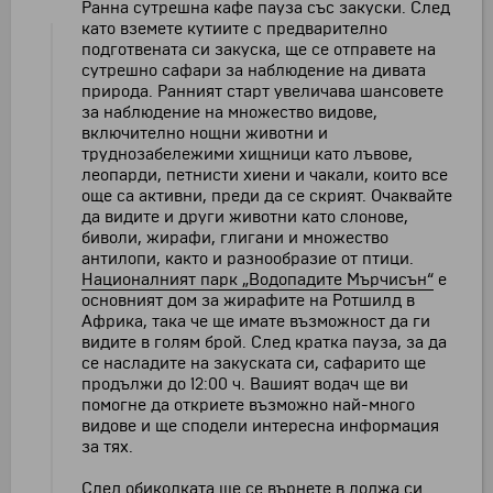
Ранна сутрешна кафе пауза със закуски. След
като вземете кутиите с предварително
подготвената си закуска, ще се отправете на
сутрешно сафари за наблюдение на дивата
природа. Ранният старт увеличава шансовете
за наблюдение на множество видове,
включително нощни животни и
труднозабележими хищници като лъвове,
леопарди, петнисти хиени и чакали, които все
още са активни, преди да се скрият. Очаквайте
да видите и други животни като слонове,
биволи, жирафи, глигани и множество
антилопи, както и разнообразие от птици.
Националният парк „Водопадите Мърчисън“
е
основният дом за жирафите на Ротшилд в
Африка, така че ще имате възможност да ги
видите в голям брой. След кратка пауза, за да
се насладите на закуската си, сафарито ще
продължи до 12:00 ч. Вашият водач ще ви
помогне да откриете възможно най-много
видове и ще сподели интересна информация
за тях.
След обиколката ще се върнете в лоджа си.