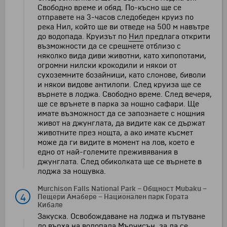
Свободно време и обяд. По-късно ще се
отправете на 3-часов следобеден круиз по
река Нил, който ще ви отведе на 500 м навътре
до водопада. Круизът по
Нил
предлага открити
възможности да се срещнете отблизо с
няколко вида диви животни, като хипопотами,
огромни нилски крокодили и някои от
сухоземните бозайници, като слонове, биволи
и някои видове антилопи. След круиза ще се
върнете в лоджа. Свободно време. След вечеря,
ще се врънете в парка за нощно сафари. Ще
имате възможност да се запознаете с нощния
живот на джунглата, да видите как се държат
животните през нощта, а ако имате късмет
може да ги видите в момент на лов, което е
едно от най-големите преживявания в
джунглата. След обиколката ще се върнете в
лоджа за нощувка.
Murchison Falls National Park
–
Общност Mubaku
–
4
Пещери Амабере
–
Национален парк Гората
Кибале
Закуска. Освобождаване на лоджа и пътуване
до върха на
водопада Мърчисън
, за да се