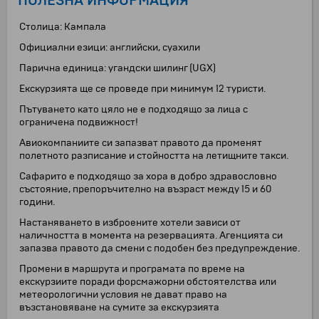
ПОЛЕЗНА ИНФОРМАЦИЯ
Столица: Кампала
Официални езици: английски, суахили
Парична единица: угандски шилинг (UGX)
Екскурзията ще се проведе при минимум 12 туристи.
Пътуването като цяло не е подходящо за лица с
ограничена подвижност!
Авиокомпаниите си запазват правото да променят
полетното разписание и стойността на летищните такси.
Сафарито е подходящо за хора в добро здравословно
състояние, препоръчително на възраст между 15 и 60
години.
Настаняването в изброените хотели зависи от
наличността в момента на резервацията. Агенцията си
запазва правото да смени с подобен без предупреждение.
Промени в маршрута и програмата по време на
екскурзиите поради форсмажорни обстоятелства или
метеорологични условия не дават право на
възстановяване на сумите за екскурзията