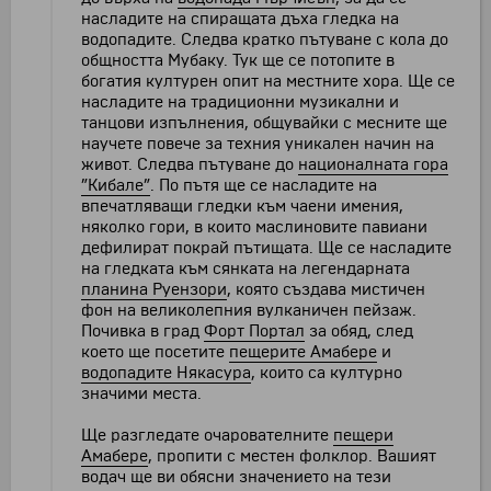
насладите на спиращата дъха гледка на
водопадите. Следва кратко пътуване с кола до
общността Мубаку. Тук ще се потопите в
богатия културен опит на местните хора. Ще се
насладите на традиционни музикални и
танцови изпълнения, общувайки с месните ще
научете повече за техния уникален начин на
живот. Следва пътуване до
националната гора
”Кибале”
. По пътя ще се насладите на
впечатляващи гледки към чаени имения,
няколко гори, в които маслиновите павиани
дефилират покрай пътищата. Ще се насладите
на гледката към сянката на легендарната
планина Руензори
, която създава мистичен
фон на великолепния вулканичен пейзаж.
Почивка в град
Форт Портал
за обяд, след
което ще посетите
пещерите Амабере
и
водопадите Някасура
, които са културно
значими места.
Ще разгледате очарователните
пещери
Амабере
, пропити с местен фолклор. Вашият
водач ще ви обясни значението на тези