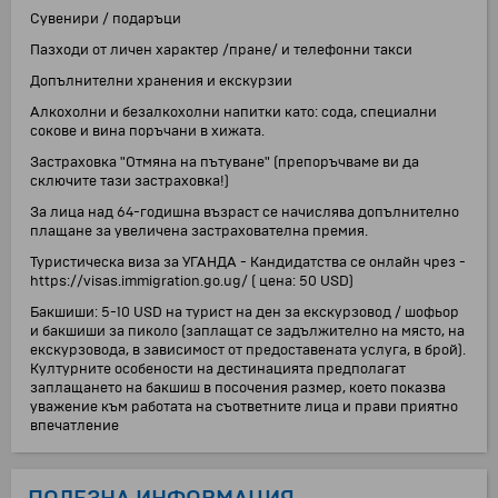
Сувенири / подаръци
Пазходи от личен характер /пране/ и телефонни такси
Допълнителни хранения и екскурзии
Алкохолни и безалкохолни напитки като: сода, специални
сокове и вина поръчани в хижата.
Застраховка "Отмяна на пътуване" (препоръчваме ви да
сключите тази застраховка!)
За лица над 64-годишна възраст се начислява допълнително
плащане за увеличена застрахователна премия.
Туристическа виза за УГАНДА - Кандидатства се онлайн чрез -
https://visas.immigration.go.ug/ ( цена: 50 USD)
Бакшиши: 5-10 USD на турист на ден за екскурзовод / шофьор
и бакшиши за пиколо (заплащат се задължително на място, на
екскурзовода, в зависимост от предоставената услуга, в брой).
Културните особености на дестинацията предполагат
заплащането на бакшиш в посочения размер, което показва
уважение към работата на съответните лица и прави приятно
впечатление