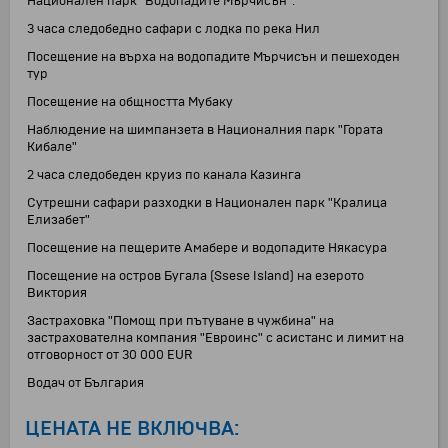
Национален парк "Водопадите Мърчисън".
3 часа следобедно сафари с лодка по река Нил
Посещение на върха на водопадите Мърчисън и пешеходен
тур
Посещение на общността Мубаку
Наблюдение на шимпанзета в Националния парк "Гората
Кибале"
2 часа следобеден круиз по канала Казинга
Сутрешни сафари разходки в Национален парк "Кралица
Елизабет"
Посещение на пещерите Амабере и водопадите Някасура
Посещение на остров Бугала (Ssese Island) на езерото
Виктория
Застраховка "Помощ при пътуване в чужбина" на
застрахователна компания "Евроинс" с асистанс и лимит на
отговорност от 30 000 EUR
Водач от България
ЦЕНАТА НЕ ВКЛЮЧВА: