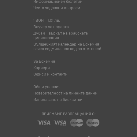
Информационен бюлетин
Често задавани въпроси
1 BOH = 1,01 лв.
Ваучер за подарък
Дубай - върхът на арабската
цивилизация
Вълшебният календар на Бохемия -
всяка седмица нов код за отстъпка!
За Бохемия
Кариери
Офиси и контакти
Общи условия
Поверителност на личните данни
Използване на бисквитки
ПРИЕМАМЕ РАЗПЛАЩАНИЯ С: