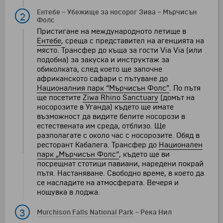
Ентебе
–
Убежище за носорог Зива
–
Мърчисън
2
Фолс
Пристигане на международното летище в
Ентебе
, среща с представител на агенцията на
място. Трансфер до къща за гости Via Via (или
подобна) за закуска и инструктаж за
обиколката, след което ще започне
африканското сафари с пътуване до
Националния парк “Мърчисън Фолс”
. По пътя
ще посетите
Ziwa Rhino Sanctuary
(домът на
носорозите в Уганда) където ще имате
възможност да видите белите носорози в
естествената им среда, отблизо. Ще
разполагате с около час с носорозите. Обяд в
ресторант Кабалега. Трансфер до
Национален
парк „Мърчисън Фолс“
, където ще ви
посрещнат стотици павиани, наредени покрай
пътя. Настаняване. Свободно време, в което да
се насладите на атмосферата. Вечеря и
нощувка в лоджа.
3
Murchison Falls National Park
–
Река Нил