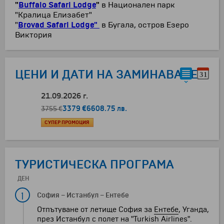
"
Buffalo Safari Lodge
"
в Национален парк
"Кралица Елизабет"
"
Brovad Safari Lodge"
в Бугала, остров Езеро
Виктория
ЦЕНИ И ДАТИ НА ЗАМИНАВАНЕ
21.09.2026 г.
3379 €
6608.75 лв.
3755 €
СУПЕР ПРОМОЦИЯ
ТУРИСТИЧЕСКА ПРОГРАМА
ДЕН
1
София
–
Истанбул
–
Ентебе
Отпътуване от летище София за
Ентебе
, Уганда,
през Истанбул с полет на "Turkish Airlines".