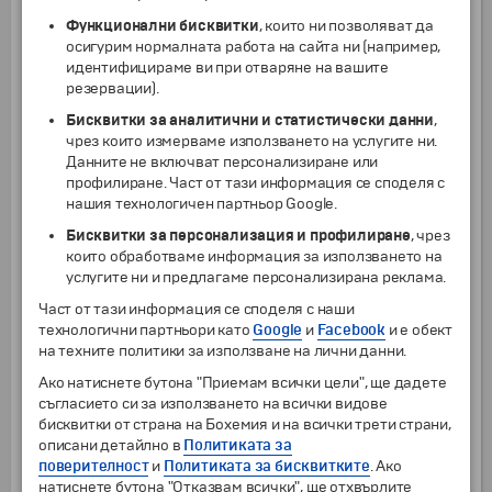
отправете на следобеден круиз по
канала
Казинга
- едно от най-популярните занимания
Функционални бисквитки
, които ни позволяват да
в
Националния парк
„Кралица Елизабет“
.
осигурим нормалната работа на сайта ни (например,
Круизът предоставя рядката възможност да
идентифицираме ви при отваряне на вашите
наблюдавате огромен брой диви животни като
резервации).
хипопотами, нилски крокодили, слонове и
Бисквитки за аналитични и статистически данни
,
много други отблизо и в естествената им
чрез които измерваме използването на услугите ни.
среда, като същевременно се наслаждавате на
Данните не включват персонализиране или
спокойствието и красотата на един от най-
профилиране. Част от тази информация се споделя с
емблематичните пейзажи на Уганда. След това
нашия технологичен партньор Google.
ще се настаните в резервираната лоджа.
Свободно време, вечеря и нощувка.
Бисквитки за персонализация и профилиране
, чрез
които обработваме информация за използването на
Национален парк Кралица Елизабет
–
услугите ни и предлагаме персонализирана реклама.
6
Пристанище за фериботи Bukakata
–
Остров
Бугала
Част от тази информация се споделя с наши
Ранна закуска и напускане на хотела.
технологични партньори като
Google
и
Facebook
и е обект
Автомобилът ще ви вземе за сутрешно сафари.
на техните политики за използване на лични данни.
Националният парк „Кралица Елизабет“
е една
Ако натиснете бутона "Приемам всички цели", ще дадете
от най-красивите защитени територии в
съгласието си за използването на всички видове
Уганда. По време на сафарито ще срещнете
бисквитки от страна на Бохемия и на всички трети страни,
различни групи животни като биволи, слонове,
описани детайлно в
Политиката за
бозайници, лъвове, леопарди, петнисти хиени
поверителност
и
Политиката за бисквитките
. Ако
и др. По-късно ще се прехвърлите на
натиснете бутона "Отказвам всички", ще отхвърлите