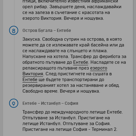
птици, включително известния африкански
орел рибар. Завършете деня, наслаждавайки
се на залеза в съчетание с красотата на
езерото Виктория. Вечеря и нощувка.
8
Остров Бугала
–
Ентебе
Закуска. Свободна сутрин на острова, в която
можете да се излежавате край басейна или да
се наслаждавате на слънцето и плажа.
Напускане на хотела. Трансфер до ферибота за
обратното пътуване до
Ентебе
. Насладете се на
релаксиращото пътуване през
езерото
Виктория
. След пристигнете на сушата в
Ентебе
ще бъдете транспортирани до
резервираният хотел за настаняване и обяд.
Свободно време. Вечеря и нощувка.
9
Ентебе
–
Истанбул
–
София
Трансфер до международното летище Ентебе.
Отпътуване за Истанбул. Пристигане на
летище Истанбул. Отпътуване за София.
Пристигане на летище София - Терминал 2.