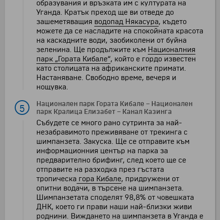
образувания и връзката им с културата на
Уганда. Кратък преход ще ви отведе до
зашеметяващия
водопад Някасура
, където
можете да се насладите на спокойната красота
на каскадните води, заобиколени от буйна
зеленина. Ще продължите към
Националния
парк „Гората Кибале“
, който е гордо известен
като столицата на африканските примати.
Настаняване. Свободно време, вечеря и
нощувка.
Национален парк Гората Кибале
–
Национален
5
парк Кралица Елизабет
–
Канал Казинга
Събудете се много рано сутринта за най-
незабравимото преживяване от трекинга с
шимпанзета. Закуска. Ще се отправите към
информационния център на парка за
предварително брифинг, след което ще се
отправите на разходка през гъстата
тропическа
гора Кибале
, придружени от
опитни водачи, в търсене на шимпанзета.
Шимпанзетата споделят 98,8% от човешката
ДНК, което ги прави наши най-близки живи
роднини. Виждането на шимпанзета в Уганда е