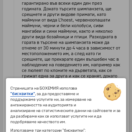
гарантирано във всеки един ден през
годината. Докато търсите шимпанзета, ще
срещнете и други видове примати, като
маймуни от вида L'hoest, червеноопашати
маймуни, черни и бели колобуси, сиви
мангабеи и сини маймуни, както и няколко
други вида бозайници и птици. Разходката в
гората в търсене на шимпанзета може да
отнеме от 30 минути до 4 часа в зависимост от
местоположението им, а след като ги
срещнете, ще прекарате един вълшебен час в
наблюдение на поведението им, например как
се люлеят по клоните на дърветата, как се
грижат една за друга и как се хранят, докато
водачите предоставят увлекателни сведения за
социалната им структура и навици. След което
Страницата на БОХЕМИЯ използва
ще се върнете в информационния център на
"бисквитки"
, за да предоставяме и
парка, за да получите сертификата си за
поддържаме услугите ни, за измерване на
завършване, и ще се върнете се в лоджа за
ангажираността на аудиторията и
обяд.
анализиране на статистическите данни на сайтовете и за
да разбираме как се използват услугите ни и да
Трансфер до
Националния парк „Кралица
подобряваме качеството им.
Елизабет“
. Преди да се настаните,ще се
Използваме три категории "бисквитки":