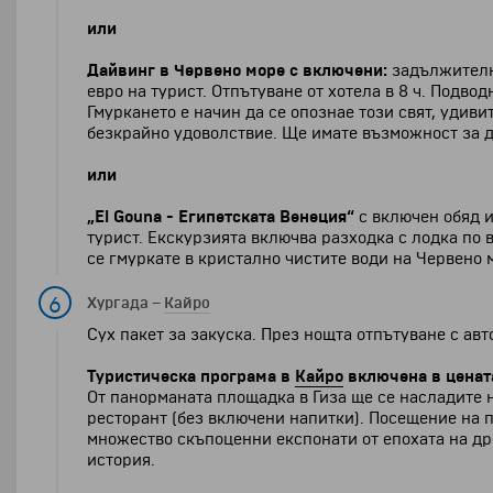
или
Дайвинг в Червено море
с включени:
задължителна
евро на турист. Отпътуване от хотела в 8 ч. Подво
Гмуркането е начин да се опознае този свят, удиви
безкрайно удоволствие. Ще имате възможност за дв
или
„El Gouna - Египетската Венеция“
с включен обяд 
турист. Екскурзията включва разходка с лодка по 
се гмуркате в кристално чистите води на Червено 
6
Хургада
–
Кайро
Сух пакет за закуска. През нощта отпътуване с ав
Туристическа програма в
Кайро
включена в ценат
От панорманата площадка в Гиза ще се насладите 
ресторант (без включени напитки). Посещение на
множество скъпоценни експонати от епохата на дре
история.