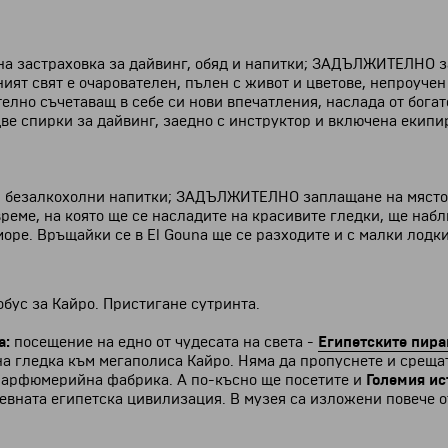
 застраховка за дайвинг, обяд и напитки; ЗАДЪЛЖИТЕЛНО запл
дният свят е очарователен, пълен с живот и цветове, непроуче
телно съчетаващ в себе си нови впечатления, наслада от богат
е спирки за дайвинг, заедно с инструктор и включена екипир
и безалкохолни напитки; ЗАДЪЛЖИТЕЛНО заплащане на място на 
време, на която ще се насладите на красивите гледки, ще на
море. Връщайки се в El Gouna ще се разходите и с малки лодки
тобус за Кайро. Пристигане сутринта.
а:
посещение на едно от чудесата на света -
Египетските пир
на гледка към мегаполиса Кайро. Няма да пропуснете и среща
 парфюмерийна фабрика. А
по-късно ще посетите и
Големия ис
вната египетска цивилизация. В музея са изложени повече от