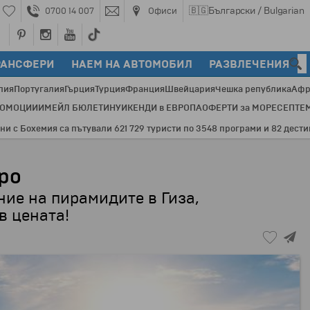
🇧🇬
Български / Bulgarian
0700 14 007
Офиси
РАНСФЕРИ
НАЕМ НА АВТОМОБИЛ
РАЗВЛЕЧЕНИЯ
лия
Португалия
Гърция
Турция
Франция
Швейцария
Чешка република
Афр
РОМОЦИИ
ИМЕЙЛ БЮЛЕТИН
УИКЕНДИ в ЕВРОПА
ОФЕРТИ за МОРЕ
СЕПТЕ
пътували 621 729 туристи по 3548 програми и 82 дестинации в 6 конти
йро
ение на пирамидите в Гиза,
в цената!