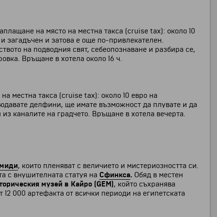
ащане на място на местна такса (cruise tax): около 10
н и загадъчен и затова е още по-привлекателен.
ството на подводния свят, себеопознаване и разбира се,
овка. Връщане в хотела около 16 ч.
местна такса (cruise tax): около 10 евро на
блюдавате делфини, ще имате възможност да плувате и да
 из каналите на градчето. Връщане в хотела вечерта.
амиди
, които пленяват с величието и мистериозността си.
та с внушителната статуя на
Сфинкса
.
Обяд в местен
торическия музей в Кайро (GEM)
, който съхранява
 12 000 артефакта от всички периоди на египетската