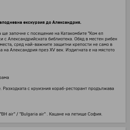
елодневна екскурзия до Александрия.
та ще започне с посещение на Катакомбите "Ком ел
и с Александрийската библиотека. Обяд в местен рибен
 места, сред най-важните защитни крепости не само в
а на Александрия през XV век. Издигната е на мястото
грама
е. Разходката с круизния кораб-ресторант продължава
 air" / "Bulgaria air" . Кацане на летище София.