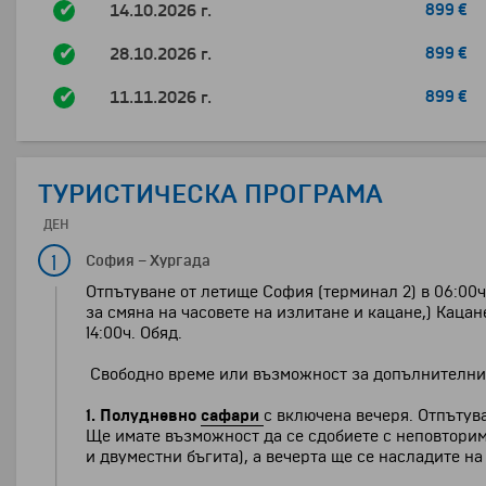
14.10.2026 г.
899 €
28.10.2026 г.
899 €
11.11.2026 г.
899 €
ТУРИСТИЧЕСКА ПРОГРАМА
ДЕН
1
София
–
Хургада
Отпътуване от летище София (терминал 2) в 06:00ч 
за смяна на часовете на излитане и кацане,) Каца
14:00ч. Обяд.
Свободно време или възможност за допълнителни 
1. Полудневно
сафари
с включена вечеря. Отпътуван
Ще имате възможност да се сдобиете с неповторим
и двуместни бъгита), а вечерта ще се насладите н