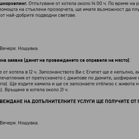
 шнорхелинг.
Отпътуване от хотела около 14:00 ч. По време на 
омощта на стъклени прозорчета, ще имате възможност да плув
от най-добрите подводни светове.
 Вечеря.
Нощувка.
лна заявка
(денят на провеждането се оправеля на място)
:
от хотела в 12 ч.
Запознанството Ви с Египет ще е непълно, а
печатления от препускането с джипове по дюните, шофиране н
та). Ще яздите камила и ще се запознаете отблизо с живота н
. Връщане в хотела около 21 ч.
ВЕЖДАНЕ НА ДОПЪЛНИТЕЛНИТЕ УСЛУГИ ЩЕ ПОЛУЧИТЕ ОТ П
 Вечеря. Нощувка.