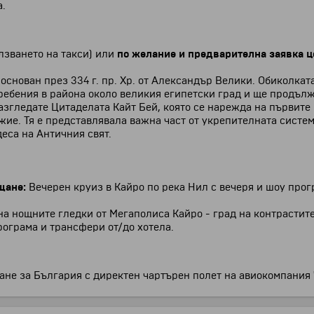
а.
лзването на такси) или
по желание и предварителна заявка ц
 основан през 334 г. пр. Хр. от Александър Велики. Обиколка
ребения в района около великия египетски град и ще продълж
азгледате Цитаделата Кайт Бей, която се нарежда на първите
ие. Тя е представлявала важна част от укрепителната систем
еса на Античния свят.
щане:
Вечерен круиз в Кайро по река Нил с вечеря и шоу про
на нощните гледки от Мегаполиса Кайро - град на контрастит
рограма и трансфери от/до хотела.
не за България с директен чартърен полет на авиокомпания "BH