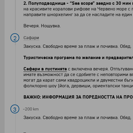
2. Полуподводница - “Sea scope” заедно с 30 мин
на красивите коралови рифове на Червено море с п
направите шнорхелинг за да се насладите на един 
Вечеря. Нощувка.
2
Сафари
Закуска. Свободно време за плаж и почивка. Обяд.
Туристическа програма по желание
и предварите
Сафари в пустинята
с включена вечеря. Отпътуване 
имате възможност да се сдобиете с неповторими в
могат да карат сами квадроцикли и двуместни бъги
фолклорно
шоу (йога, дервиши, ориенталски танци)
ВАЖНО: ИНФОРМАЦИЯ ЗА ПОРЕДНОСТТА НА ПРО
3
~200 km
Закуска. Свободно време за плаж и почивка. Обяд.