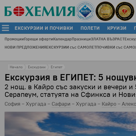
ЕКСКУРЗИИ И ПОЧИВКИ
ПОЛЕТИ
КРУИЗИ
Промоции
Горещи оферти
Календар
Празници
ЗЛАТНА ВЪЗРАСТ
Екску
НОВИ ПРЕДЛОЖЕНИЯ
ЕКСКУРЗИИ със САМОЛЕТ
ПОЧИВКИ със САМО
Начало
Екскурзии
Египет
Екскурзия в ЕГИПЕТ: 5 нощувк
2 нощ. в Кайро със закуски и вечери и 
Серапеум, статуята на Сфинкса и Нови
София – Хургада –
Сафари
– Хургада –
Кайро
–
Алек