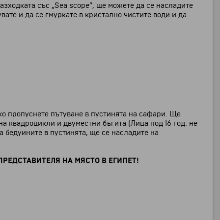
разходката със „Sea scope”, ще можете да се насладите
ате и да се гмуркате в кристално чистите води и да
ко пропуснете пътуване в пустинята на сафари. Ще
а квадроцикли и двуместни бъгита (Лица под 16 год. не
а бедуините в пустинята, ще се насладите на
РЕДСТАВИТЕЛЯ НА МЯСТО В ЕГИПЕТ!