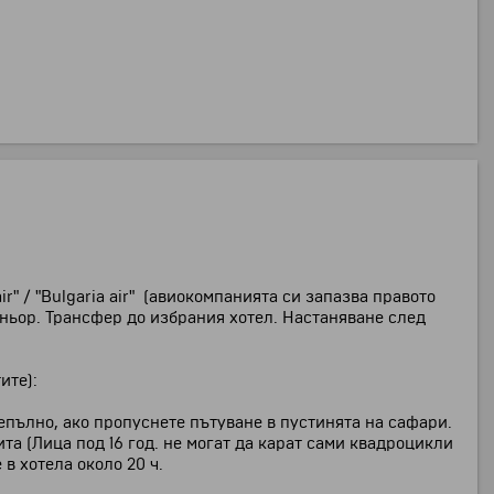
" / "Bulgaria air" (авиокомпанията си запазва правото
тньор. Трансфер до избрания хотел. Настаняване след
ите):
епълно, ако пропуснете пътуване в пустинята на сафари.
а (Лица под 16 год. не могат да карат сами квадроцикли
 в хотела около 20 ч.