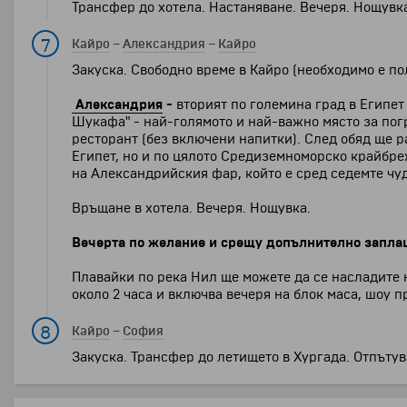
Трансфер до хотела. Настаняване. Вечеря. Нощувк
7
Кайро
–
Александрия
–
Кайро
Закуска. Свободно време в Кайро (необходимо е по
Александрия
-
вторият по големина град в Египет
Шукафа" - най-голямото и най-важно място за пог
ресторант (без включени напитки). След обяд ще р
Египет, но и по цялото Средиземноморско крайбреж
на Александрийския фар, който е сред седемте чуд
Връщане в хотела. Вечеря. Нощувка.
Вечерта по желание и срещу допълнително запла
Плавайки по река Нил ще можете да се насладите 
около 2 часа и включва вечеря на блок маса, шоу п
8
Кайро
–
София
Закуска. Трансфер до летището в Хургада. Отпътува