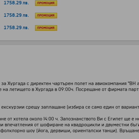
1758.29 лв.
ПРОМОЦИЯ
1758.29 лв.
ПРОМОЦИЯ
1758.29 лв.
ПРОМОЦИЯ
за Хургада с директен чартърен полет на авиокомпания "BH air
не на летището в Хургада в 09:00ч. Посрещане от фирмата пар
екскурзии срещу заплащане (избира се само един от вариант
е от хотела около 14:00 ч.
Запознанството Ви с Египет ще е н
и впечатления от шофиране на квадроцикли и двуместни бъгит
а фолклорно
шоу (йога, дервиши, ориенталски танци). Връщане