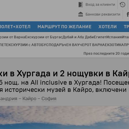
Вход за клиенти
Банкови реквизити
ПОЛЕТ+ХОТЕЛ
МАРШРУТ ПО ЖЕЛАНИЕ
ХОТЕЛИ
Т
рзии от Варна
Екскурзии от Бургас
Дубай и Абу Даби
Египет
Испания
Ита
ЛЕТ
ЕКСКУРЗИИ с АВТОБУС
ПОДАРЪЧЕН ВАУЧЕР
ОТ ВАРНА
ЕКЗОТИКА
П
През последните 20 години с Бохемия са 
и в Хургада и 2 нощувки в Ка
5 нощ. на All inclusive в Хургада! Посещ
я исторически музей в Кайро, включени 
сандрия
–
Кайро
–
София