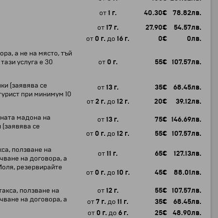
от
1 г.
40.30
€
78.82
лв.
от
17 г.
27.90
€
54.57
лв.
от
0 г.
до
16 г.
0
€
0
лв.
ра, а не на място, тъй
тази услуга е 30
от
0 г.
55
€
107.57
лв.
ки (заявява се
от
13 г.
35
€
68.45
лв.
турист при минимум 10
от
2 г.
до
12 г.
20
€
39.12
лв.
рната мадона на
от
13 г.
75
€
146.69
лв.
 (заявява се
от
0 г.
до
12 г.
55
€
107.57
лв.
са, ползване на
от
11 г.
65
€
127.13
лв.
чване на договора, а
 Моля, резервирайте
от
0 г.
до
10 г.
45
€
88.01
лв.
такса, ползване на
от
12 г.
55
€
107.57
лв.
чване на договора, а
от
7 г.
до
11 г.
35
€
68.45
лв.
от
0 г.
до
6 г.
25
€
48.90
лв.