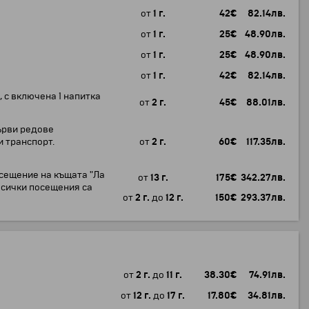
от
1 г.
42
€
82.14
лв.
от
1 г.
25
€
48.90
лв.
от
1 г.
25
€
48.90
лв.
от
1 г.
42
€
82.14
лв.
, с включена 1 напитка
от
2 г.
45
€
88.01
лв.
първи редове
и транспорт.
от
2 г.
60
€
117.35
лв.
осещение на къщата "Ла
от
13 г.
175
€
342.27
лв.
 всички посещения са
от
2 г.
до
12 г.
150
€
293.37
лв.
от
2 г.
до
11 г.
38.30
€
74.91
лв.
от
12 г.
до
17 г.
17.80
€
34.81
лв.