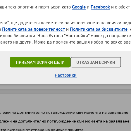
наши технологични партньори като
Google
и
Facebook
и е обект
ели", ще дадете съгласието си за използването на всички вид
в
Политиката за поверителност
и
Политиката за бисквитките
.
идове бисквитки. Чрез бутона "Настройки" може да направит
ането на други. Може да промените вашия избор по всяко вре
ПРИЕМАМ ВСИЧКИ ЦЕЛИ
ОТКАЗВАМ ВСИЧКИ
Настройки
 подлежи на допълнително потвърждение към момента на заявяване
а подлежи на допълнително потвърждение към момента на заявяване
репотвърждение от страна на авиокомпанията