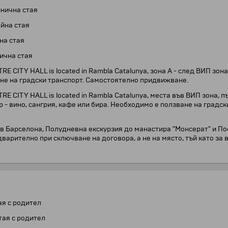
инична стая
ойна стая
на стая
нична стая
CITY HALL is located in Rambla Catalunya, зона А - след ВИП зона
ване на градски транспорт. Самостоятелно придвижване.
 CITY HALL is located in Rambla Catalunya, места във ВИП зона, 
 - вино, сангрия, кафе или бира. Необходимо е ползване на градск
л" в Барселона, Полудневна екскурзия до манастира "Монсерат" и П
варително при сключване на договора, а не на място, тъй като за
тая с родител
стая с родител