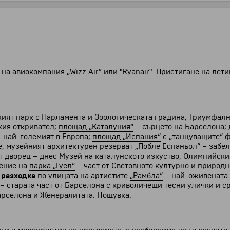
на авиокомпания „Wizz Air” или "Ryanair". Пристигане на лет
кият парк
с Парламента и Зоологическата градина; Триумфална
кия откривател;
площад „Каталуния“
– сърцето на Барселона; 
 най-големият в Европа;
площад „Испания“
с „танцуващите“ 
е;
музейният архитектурен резерват „Побле Еспаньол“
– забел
т дворец
– днес Музей на каталунското изкуство;
Олимпийски
щение на
парка „Гуел“
– част от Световното културно и природ
 разходка
по улицата на артистите
„Рамбла“
– най-оживената 
– старата част от Барселона с криволичещи тесни улички и ср
арселона и Женералитата. Нощувка.