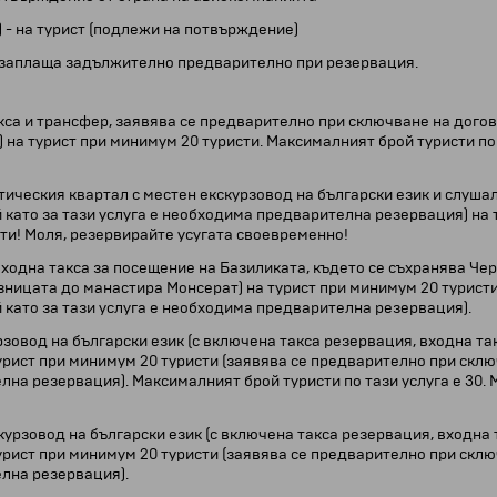
 - на турист (подлежи на потвърждение)
се заплаща задължително предварително при резервация.
кса и трансфер, заявява се предварително при сключване на догово
 на турист при минимум 20 туристи. Максималният брой туристи по 
тическия квартал с местен екскурзовод на български език и слушал
й като за тази услуга е необходима предварителна резервация) на 
сти! Моля, резервирайте усугата своевременно!
ходна такса за посещение на Базиликата, където се съхранява Че
ницата до манастира Монсерат) на турист при минимум 20 туристи
й като за тази услуга е необходима предварителна резервация).
овод на български език (с включена такса резервация, входна так
урист при минимум 20 туристи (заявява се предварително при склю
елна резервация). Максималният брой туристи по тази услуга е 30.
урзовод на български език (с включена такса резервация, входна 
урист при минимум 20 туристи (заявява се предварително при склю
елна резервация).