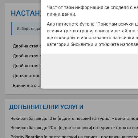
Част от тази информация се споделя с 
НАСТАНЯВАНЕ
лични данни.
Ако натиснете бутона "Приемам всички ц
Изберете дата на заминаване:
всички трети страни, описани детайлно 
ще отхвърлите използването на всички в
категории бисквитки и откажете използв
Двойна стая със спалня
Двойна стая с отделни легла
Двойна стая за комбиниране
Допълнително легло в двойна стая
Единична стая
ДОПЪЛНИТЕЛНИ УСЛУГИ
Чекиран багаж до 10 кг (в двете посоки) на турист - цената
Чекиран багаж до 20 кг (в двете посоки) на турист - ценат
Priority Boarding (в двете посоки) на турист - подлежи на п