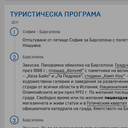
ТУРИСТИЧЕСКА ПРОГРАМА
ДЕН
1
София
–
Барселона
Отпътуване от летище София за Барселона с полет 
Нощувка.
2
Барселона
Закуска. Панорамна обиколка на Барселона:
Градс
през 1888 г.;
площад „Колумб“
с паметника на вели
– „Каза Байо“ и „Ла Педрера“;
стадион „Камп Ноу“
–
художествени галерии и заведения за развлечени
сгради от всички области в Испания;
Националния
Олимпийските игри през 1992 г. По желание посе
града. Свободно време или по желание
пешеходна
магазинчета и живи статуи и в
Готическия квартал
официалната катедрала на града, Кметството на Б
3
Барселона