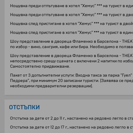
Нощувка преди отпътуване в хотел "Хемус" *** на турист в ед
Нощувка преди отпътуване в хотел "Хемус" *** на турист в дв
Нощувка след пристигане в хотел "Хемус" *** на турист в двой
Нощувка след пристигане в хотел "Хемус" *** на турист в еди
Шоу представление в двореца Фламенко в Барселона - THEATRE 
по избор - вино, сангрия, кафе или бира. Необходимо е полз
Шоу представление в двореца Фламенко в Барселона - THEATRE
непосредствено срещу сцената с включени 2 напитки по избор
Самостоятелно придвижване.
Пакет от 3 допълнителни услуги: Входна такса за парка "Гуе
Педрера", при минимум 20 записани туристи. (Заявява се пред
необходими предварителни резервации).
ОТСТЪПКИ
Отстъпка за дете от 2 до 11 г., настанено на редовно легло в с
Отстъпка за дете от 12 до 17 г., настанено на редовно легло в 