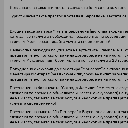
Доплащане за съседни места в самолета (отиване и връщане )
Туристическа такса престой в хотела в Барселона. Таксата 
Входна такса за парка "Гуел" в Барселона (включва входна та
като за тази услуга е необходима предварителна резервация)
туристи! Моля, резервирайте усугата своевременно!
Пешеходна разходка по улицата на артистите "Рамбла" и в Го
предварително при сключване на договора, а не на място, тъ
туристи. Максималният брой туристи по тази услуга е 20 тури
Полудневна екскурзия до манастира "Монсерат" с включена в
манастира Монсерат (без включен двупосочен билет за желез
предварително при сключване на договора, а не на място, тъ
Посещение на базиликата "Саграда Фамилия" с местен екскурз
слушалки по време на обиколката и местен екскурзовод) на т
не на място, тъй като за тази услуга е необходима предварит
услугата своевременно!
Посещение на къщата "Ла Педрера" в Барселона с местен екск
слушалки по време на обиколката и местен екскурзовод) на т
не на място, тъй като за тази услуга е необходима предварит