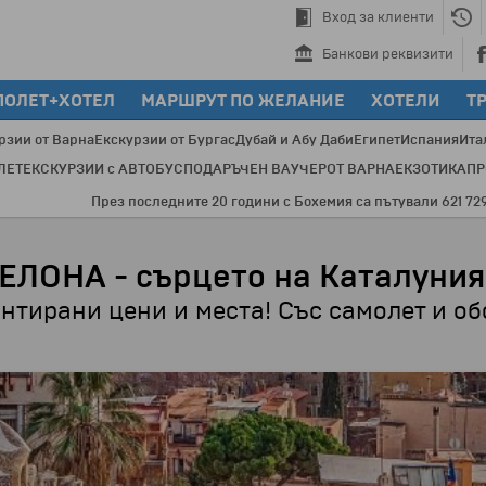
Вход за клиенти
Банкови реквизити
ПОЛЕТ+ХОТЕЛ
МАРШРУТ ПО ЖЕЛАНИЕ
ХОТЕЛИ
Т
рзии от Варна
Екскурзии от Бургас
Дубай и Абу Даби
Египет
Испания
Ита
ЛЕТ
ЕКСКУРЗИИ с АВТОБУС
ПОДАРЪЧЕН ВАУЧЕР
ОТ ВАРНА
ЕКЗОТИКА
П
 последните 20 години с Бохемия са пътували 621 729 туристи по 3548
ЕЛОНА - сърцето на Каталуния
антирани цени и места! Със самолет и о