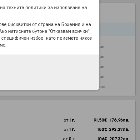
 на техните политики за използване на
ове бисквитки от страна на Бохемия и на
 Ако натиснете бутона "Отказвам всички",
е специфичен избор, като приемете някои
ме.
699 €
1367.13 лв.
на турист
699 €
1367.13 лв.
на турист
699 €
1367.13 лв.
на турист
699 €
1367.13 лв.
на турист
913 €
1785.67 лв.
на турист
от
1 г.
91.50
€
178.96
лв.
от
1 г.
150
€
293.37
лв.
от
0 г.
106
€
207.32
лв.