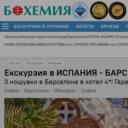
ЕКСКУРЗИИ И ПОЧИВКИ
ПОЛЕТИ
КРУИЗИ
Промоции
Горещи оферти
Календар
Празници
ЗЛАТНА ВЪЗРАСТ
Екску
НОВИ ПРЕДЛОЖЕНИЯ
ЕКСКУРЗИИ със САМОЛЕТ
ПОЧИВКИ със САМО
През
Начало
Екскурзии
Испания
Екскурзия в ИСПАНИЯ - БАРС
3 нощувки в Барселона в хотел 4*! Гар
София – Барселона – Монсерат – София