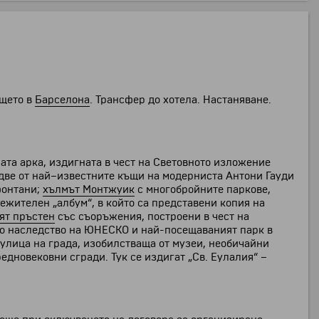
ището в
Барселона
. Трансфер до хотела. Настаняване.
та арка, издигната в чест на Световното изложение
две от най–известните къщи на модерниста Антони Гауди
фонтани;
хълмът Монтжуик
с многобройните паркове,
ежителен „албум“, в който са представени копия на
ят пръстен
със съоръжения, построени в чест на
но наследство на ЮНЕСКО и най-посещаваният парк в
улица на града, изобилстваща от музеи, необичайни
едновековни сгради. Тук се издигат „Св. Еулалия“ –