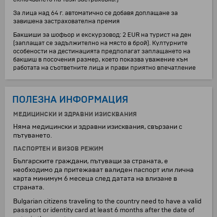
За лица над 64 г. автоматично се добавя доплащане за
завишена застрахователна премия
Бакшиши за шофьор и екскурзовод: 2 EUR на турист на ден
(заплащат се задължително на място в брой). Културните
особености на дестинацията предполагат заплащането на
бакшиш в посочения размер, което показва уважение към
работата на съответните лица и прави приятно впечатление
ПОЛЕЗНА ИНФОРМАЦИЯ
МЕДИЦИНСКИ И ЗДРАВНИ ИЗИСКВАНИЯ
Няма медицински и здравни изисквания, свързани с
пътуването.
ПАСПОРТЕН И ВИЗОВ РЕЖИМ
Българските граждани, пътуващи за страната, е
необходимо да притежават валиден паспорт или лична
карта минимум 6 месеца след датата на влизане в
страната.
Bulgarian citizens traveling to the country need to have a valid
passport or identity card at least 6 months after the date of