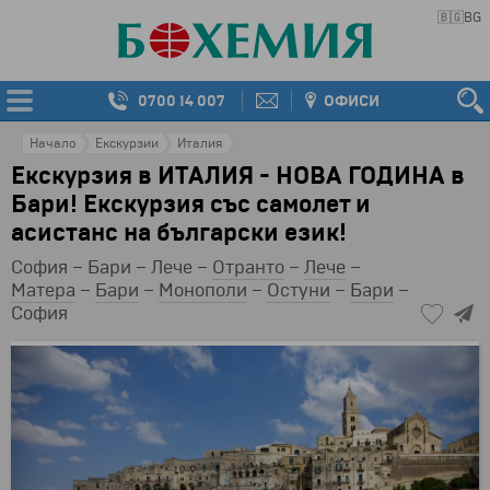
🇧🇬
BG
0700 14 007
ОФИСИ
Начало
Екскурзии
Италия
Екскурзия в ИТАЛИЯ - НОВА ГОДИНА в
Бари! Екскурзия със самолет и
асистанс на български език!
София – Бари – Лече –
Отранто
–
Лече
–
Матера
–
Бари
–
Монополи
–
Остуни
–
Бари
–
София