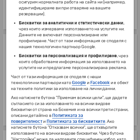
осигурим нормалната работа на сайта ни (например,
Закуска. Освобождаване на стаите в хотела.
идентифицираме ви при отваряне на вашите
Трансфер до летището на Бари. Отпътуване за
резервации).
България с полет на авиокомпания "Wizz Air"
или "Ryanair". Пристигане на летище София.
Бисквитки за аналитични и статистически данни
,
чрез които измерваме използването на услугите ни.
Данните не включват персонализиране или
профилиране. Част от тази информация се споделя с
НАСТАНЯВАНЕ
нашия технологичен партньор Google.
Бисквитки за персонализация и профилиране
, чрез
Хотел ***
които обработваме информация за използването на
Двойна стая със спалня
услугите ни и предлагаме персонализирана реклама.
включено в цената
Част от тази информация се споделя с наши
Двойна стая с отделни легла
включено в цената
технологични партньори като
Google
и
Facebook
и е обект
Двойна стая за комбиниране
включено в цената
на техните политики за използване на лични данни.
Допълнително легло в двойна стая
Ако натиснете бутона "Приемам всички цели", ще дадете
включено в цената
съгласието си за използването на всички видове
бисквитки от страна на Бохемия и на всички трети страни,
+117 €
Единична стая
описани детайлно в
Политиката за
+228.83 лв.
поверителност
и
Политиката за бисквитките
. Ако
натиснете бутона "Отказвам всички", ще отхвърлите
използването на всички видове бисквитки. Чрез бутона
ДОПЪЛНИТЕЛНИ УСЛУГИ
"Настройки" може да направите специфичен избор, като