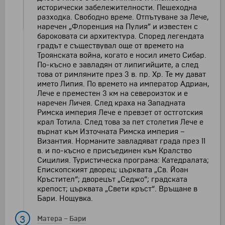
исторически забележителности. Пешеходна
разходка. Свободно време. Отпътуване за Лече,
наречен „Флоренция на Пулия” и известен с
бароковата си архитектура. Според легендата
градът е съществувал още от времето на
Троянската война, когато е носил името Сибар.
По-късно е завладян от липигийците, а след
това от римляните през 3 в. пр. Хр. Те му дават
името Липия. По времето на император Адриан,
Лече е преместен 3 км на североизток и е
наречен Личея. След краха на Западната
Римска империя Лече е превзет от остготския
крал Тотила. След това за пет столетия Лече е
върнат към Източната Римска империя –
Византия. Норманите завладяват града през 11
в. и по-късно е присъединен към Кралство
Сицилия. Туристическа програма: Катедралата;
Епископският дворец; църквата „Св. Йоан
Кръстител“; дворецът „Седжо“; градската
крепост; църквата „Свети кръст“. Връщане в
Бари. Нощувка.
3
Матера
–
Бари