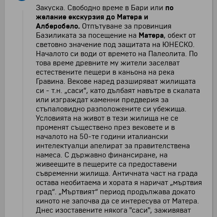
Закуска. Свободно време в Бари или
по
желание екскурзия до Матера и
Алберобело.
Отпътуване за провинция
Базиликата за посещение на
Матера
, обект от
световно значение под защитата на ЮНЕСКО.
Началото си води от времето на Палеолита. По
това време древните му жители заселват
естествените пещери в каньона на река
Гравина. Векове наред разширяват жилищата
си - т.н. „саси“, като дълбаят навътре в скалата
или изграждат каменни предверия за
стъпаловидно разположените си убежища.
Условията на живот в тези жилища не се
променят съществено през вековете и в
началото на 50-те години италиански
интелектуалци апелират за правителствена
намеса. С държавно финансиране, на
живеещите в пещерите са предоставени
съвременни жилища. Античната част на града
остава необитаема и хората я наричат „мъртвия
град“. „Мъртвият“ период продължава докато
киното не започва да се интересува от Матера.
Днес изоставените някога "саси", заживяват