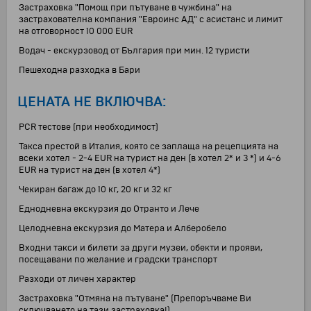
Застраховка "Помощ при пътуване в чужбина" на
застрахователна компания "Евроинс АД" с асистанс и лимит
на отговорност 10 000 EUR
Водач - екскурзовод от България при мин. 12 туристи
Пешеходна разходка в Бари
ЦЕНАТА НЕ ВКЛЮЧВА:
PCR тестове (при необходимост)
Такса престой в Италия, която се заплаща на рецепцията на
всеки хотел - 2-4 EUR на турист на ден (в хотел 2* и 3 *) и 4-6
EUR на турист на ден (в хотел 4*)
Чекиран багаж до 10 кг, 20 кг и 32 кг
Еднодневна екскурзия до Отранто и Лече
Целодневна екскурзия до Матера и Алберобело
Входни такси и билети за други музеи, обекти и прояви,
посещавани по желание и градски транспорт
Разходи от личен характер
Застраховка "Отмяна на пътуване" (Препоръчваме Ви
сключването на тази застраховка!)