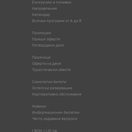
Екскурзии и почивки
Направления
Календар
Всички програми от А до Я
Промоции
Горещи оферти
Потвърдени дати
Празници
Оферта на деня
Туристически обекти
Самолетни билети
Хотелски резервации
Корпоративно обслужване
Новини
Информационен бюлетин
Често задавани въпроси
1 BOH = 1,01 лв.