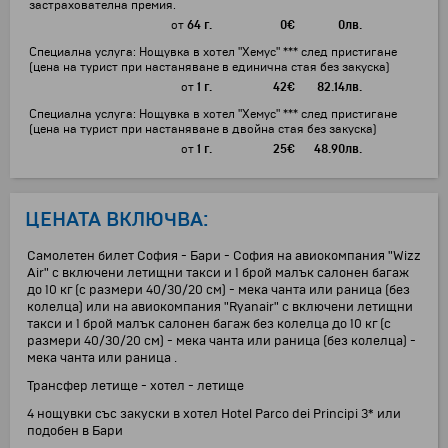
застрахователна премия.
от
64 г.
0
€
0
лв.
Специална услуга: Нощувка в хотел "Хемус" *** след пристигане
(цена на турист при настаняване в единична стая без закуска)
от
1 г.
42
€
82.14
лв.
Специална услуга: Нощувка в хотел "Хемус" *** след пристигане
(цена на турист при настаняване в двойна стая без закуска)
от
1 г.
25
€
48.90
лв.
ЦЕНАТА ВКЛЮЧВА:
Самолетен билет София - Бари - София на авиокомпания "Wizz
Air" с включени летищни такси и 1 брой малък салонен багаж
до 10 кг (с размери 40/30/20 см) - мека чанта или раница (без
колелца) или на авиокомпания "Ryanair" с включени летищни
такси и 1 брой малък салонен багаж без колелца до 10 кг (с
размери 40/30/20 см) - мека чанта или раница (без колелца) -
мека чанта или раница .
Трансфер летище - хотел - летище
4 нощувки със закуски в хотел Hotel Parco dei Principi 3* или
подобен в Бари