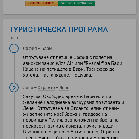
СУПЕР ПРОМОЦИЯ
РАННИ ЗАПИСВАНИЯ
ТУРИСТИЧЕСКА ПРОГРАМА
ДЕН
1
София
–
Бари
Отпътуване от летище София с полет на
авиокомпания Wizz Air или "Ryanair" за Бари.
Кацане на летището в Бари. Трансфер до
хотела. Настаняване. Нощувка.
2
Лече
–
Отранто
–
Лече
Закуска. Свободно време в Бари или по
желание целодневна екскурзия до Отранто и
Лече. Отпътуване за Отранто, един от най-
живописните крайбрежни градове на
провинция Пулия, разположен на брега на
прекрасен залив с кристалночисти води.
Възникнал още през Античността, Отранто
днес е място с богато минало и множество