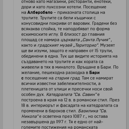
отново като магазини, ресторанти, енотеки,
дори и като луксозни хотели. Посещение
на
Алберобело
– приказната столица на
трулите. Трулите са бели къщички с
конусовидни покриви от варовик. Градени без
всякаква спойка, те наподобяват по форма
ескимоските иглу. В близост до главния
площад се намира
църквата „Санта Лучия”
,
както и
градският музей „Територио”
. Музеят
ще ви изуми, защото е направен от 15 трули,
обединени в една. Тук ще видите историята на
създаването на трулите и как хората са
живеели в тях в миналото. Връщане в Бари. По
желание, пешеходна разходка в
Бари
с
посещение на
стария град
. Там се намират
всички известни забележителности, а
плетеницата от улици и пресечки носи свой
особен дух.
Катедралата "Св. Савин"
е
построена в края на 12 в. в романски стил. През
18 в. интериорът и фасадата на катедралата са
променени в бароков стил.
Базилика "Св.
Никола"
е осветена през 1087 г., но остава
незавършена до 1197 г. Тя е едно от най-
големите постижения на романската