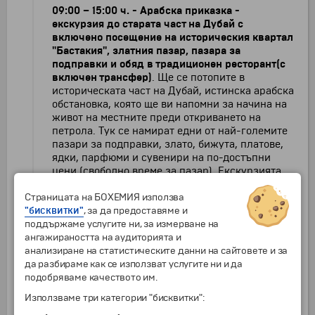
09:00
–
15:00 ч. -
Арабска приказка -
екскурзия до старата част на Дубай с
включено посещение на историческия квартал
"Бастакия", златния пазар, пазара за
подправки и обяд в традиционен ресторант
(с
включен трансфер)
. Ще се потопите в
историческата част на Дубай, истинска арабска
обстановка, която ще ви напомни за начина на
живот на местните преди откриването на
петрола. Tук се намират едни от най-големите
пазари за подправки, злато, бижута, платове,
ядки, парфюми и сувенири на по-достъпни
цени (свободно време за пазар). Екскурзията
продължава с обяд в арабски ресторант с
Страницата на БОХЕМИЯ използва
гледка към канала на Дубай и БОНУС
"бисквитки"
посещение на традиционна местна къща и
, за да предоставяме и
поддържаме услугите ни, за измерване на
чаша арабско кафе в квартала "Бастакия".
ангажираността на аудиторията и
Връщане обратно в хотела.
анализиране на статистическите данни на сайтовете и за
да разбираме как се използват услугите ни и да
18:00/30 - 22.30 ч. - Светлините на Дубай -
подобряваме качеството им.
вечерен круиз с яхта от Дубай Марина до
хотел Атлантис с включени трансфери и
Използваме три категории "бисквитки":
вечеря.
По време на този круиз, освен вечерята