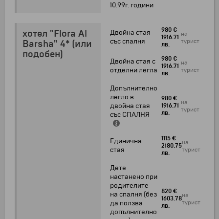
10.99г. години
980 €
хотел "Flora Al
Двойна стая
на
1916.71
със спалня
турист
Barsha" 4* (или
лв.
подобен)
980 €
Двойна стая с
на
1916.71
отделни легла
турист
лв.
Допълнително
легло в
980 €
на
двойна стая
1916.71
турист
лв.
със СПАЛНЯ
1115 €
Единична
на
2180.75
стая
турист
лв.
Дете
настанено при
родителите
820 €
на спалня (без
на
1603.78
турист
да ползва
лв.
допълнително