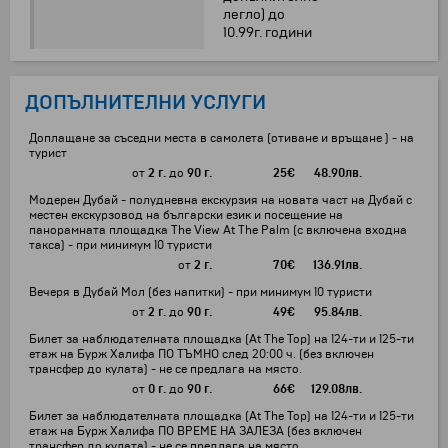
легло) до
10.99г. години
ДОПЪЛНИТЕЛНИ УСЛУГИ
Доплащане за съседни места в самолета (отиване и връщане ) - на
турист
от
2 г.
до
90 г.
25
€
48.90
лв.
Mодерен Дубай - полудневна екскурзия на новата част на Дубай с
местен екскурзовод на български език и посещение на
панорамната площадка The View At The Palm (с включена входна
такса) - при минимум 10 туристи
от
2 г.
70
€
136.91
лв.
Вечеря в Дубай Мол (без напитки) - при минимум 10 туристи
от
2 г.
до
90 г.
49
€
95.84
лв.
Билет за наблюдателната площадка (At The Top) на 124-ти и 125-ти
етаж на Бурж Халифа ПО ТЪМНО след 20:00 ч. (без включен
трансфер до кулата) - не се предлага на място.
от
0 г.
до
90 г.
66
€
129.08
лв.
Билет за наблюдателната площадка (At The Top) на 124-ти и 125-ти
етаж на Бурж Халифа ПО ВРЕМЕ НА ЗАЛЕЗА (без включен
трансфер до кулата) - не се предлага на място.