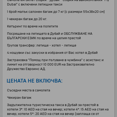
Самолетен билет София - Дубай - София на авиокомпания "Fly
Dubai" с включени летищни такси
1 брой малък салонен багаж до 7 кг (с размери 55x38x20 см)
1 чекиран багаж до 20 кг.
Kетъринг по време на полетите
Посрещане на летището в Дубай и ОБСЛУЖВАНЕ НА
БЪЛГАРСКИ ЕЗИК по време на целия престой
Групов трансфер: летище - хотел - летище
4 нощувки със закуски в избрания от Вас хотел в Дубай
Застраховка "Помощ при пътуване в чужбина" с асистанс и
лимит на отговорност 10 000 EUR на Застрахователно
Дружество Евроинс АД.
ЦЕНАТА НЕ ВКЛЮЧВА:
Съседни места в самолета
Чекиран багаж
Задължителна туристическа такса в Дубай за престой в
хотели 3*: 10 AED на стая на вечер; хотели 4*: 15 AED на стая на
вечер; хотели 5*: 20 AED на стая на вечер (заплаща се от