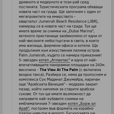
древното и модерното в този рай сред
пустинята. Туристическата програма обхваща
новата част на града. Ще започнем с един от
мегапроектите на емирството -
кварталът Jumeirah Beach Residence (JBR),
намиращ се в новата част на града. Тук ще
имате време за снимки на „Dubai Marina“,
яхтеното пристанище заобиколено от едни от
най-високите небостъргачи в света, в които
има жилища, фирмени офиси и хотели. Ще
продължим към изкуствения палмов остров
Palm Jumeirah, където се намира приказният
5-звезден
хотел „Атлантис“
и една от най-
впечатляващите панорамни площадки на 240м.
височина -
The View At The Palm
(с включена
входна такса)
.
Разбира се, няма да пропуснем и
комплекса Сук Мадинат Джумейра, наричан
още "Арабската Венеция" - модерен закрит
пазар, който напомня за старите арабски
сукове. От тук ще имате възможност да
направите най-хубавите снимки на
емблематичния 7-звезден
хотел „Бурж ал
Араб“
, построен във формата на корабно
платно навътре в морето. Екскурзията ще