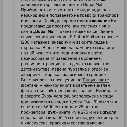
завърши в търговския център Dubai Mall.
Прибирането към хотелите е индивидулано,
необходимо е ползването на градски транспорт
или таски. Свободно време или
по желание
Ви
предлагаме да посетите най-големия мол в
света
„Dubai Mall”
, където може да се сбъдне
всяко шопинг желание. В Dubai Mall има повече
1200 магазина, аквариум и закрита ледена
пързалка. В него може да намерите магазини
на най-известните модни марки в света,
разнообразие от заведения за хранене,
различни атракции, а за децата множество
детски кътове, ледена пързалка и огромен
аквариум с морска зоологическа градина.
Възможност за посещение на
Танцуващите
фонтани
– най-големият в света музикален
фонтан със собствена хореография. Намира се
в езерото Бурж Халифа, разположено между
едноименната сграда и
Дубай Мол
. Фонтанът е
осветен от 6600 светлини и 25 цветни
прожектора, дължината му е 275 м и изхвърля
вода на височина 152,4 м във въздуха в синхрон
с класическа, арабска и световна музика.