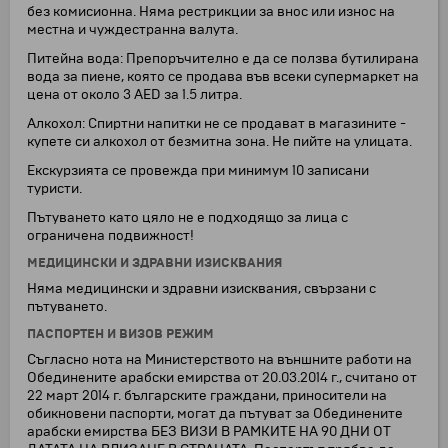
без комисионна. Няма рестрикции за внос или износ на
местна и чуждестранна валута.
Питейна вода: Препоръчително е да се ползва бутилирана
вода за пиене, която се продава във всеки супермаркет на
цена от около 3 AED за 1.5 литра.
Алкохол: Спиртни напитки не се продават в магазините -
купете си алкохол от безмитна зона. Не пийте на улицата.
Екскурзията се провежда при минимум 10 записани
туристи.
Пътуването като цяло не е подходящо за лица с
ограничена подвижност!
МЕДИЦИНСКИ И ЗДРАВНИ ИЗИСКВАНИЯ
Няма медицински и здравни изисквания, свързани с
пътуването.
ПАСПОРТЕН И ВИЗОВ РЕЖИМ
Съгласно нота на Министерството на външните работи на
Обединените арабски емирства от 20.03.2014 г., считано от
22 март 2014 г. българските граждани, приносители на
обикновени паспорти, могат да пътуват за Обединените
арабски емирства БЕЗ ВИЗИ В РАМКИТЕ НА 90 ДНИ ОТ