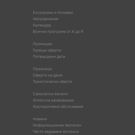
Екскурзии и почивки
Направления
Календар
Всички програми от А до Я
Промоции
Горещи оферти
Потвърдени дати
Празници
Оферта на деня
Туристически обекти
Самолетни билети
Хотелски резервации
Корпоративно обслужване
Новини
Информационен бюлетин
Често задавани въпроси