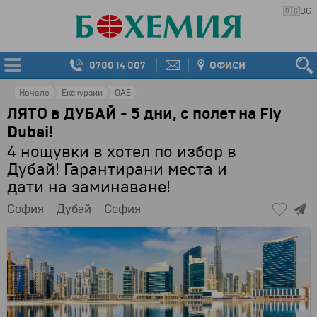
🇧🇬
BG
0700 14 007
ОФИСИ
Начало
Екскурзии
ОАЕ
ЛЯТО в ДУБАЙ - 5 дни, с полет на Fly
Dubai!
4 нощувки в хотел по избор в
Дубай! Гарантирани места и
дати на заминаване!
София – Дубай – София