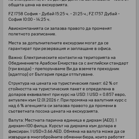
общата цена на екскурзията.
FZ 1758 София - Дубай 15:25 ч. - 21:25 ч.; FZ 1757 Дубай -
София 10:00 - 14:25 ч.
Авиокомпанията си запазва правото да променят
полетното разписание.
Места за допълнителните екскурзии могат да се
гарантират при резервация и заплащане в офиса.
Важно: Електрическите контакти на територията на
Обединениете Арабски Емирства са с английски стандарт
(три входа) - препоръчваме Ви да вземете преходник
(адаптор) от България преди отпътуване.
Структура на цената на туристическия пакет: 62 % от
стойността на туристическия пакет е определена в
доларов еквивалент при курс на USD: 1 USD = 0.857 евро,
актуален към 12.01.2026 г. При промяна на валутния курс с
над 6 % агенцията си запазва правото да промени в
съответната посока цената на екскурзията.
Валута: Местната парична единица е дирхам (AED). 1
дирхам=100 филца. Курсът на дирхама към долара е
фиксиран. 1 USD=3.66 AED. Обмяна на валута може да се
извърши в многобройните обменни бюра, които работят