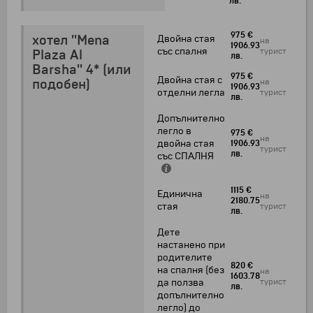
лв.
975 €
хотел ''Mena
Двойна стая
на
1906.93
със спалня
турист
Plaza Al
лв.
Barsha'' 4* (или
975 €
Двойна стая с
подобен)
на
1906.93
отделни легла
турист
лв.
Допълнително
легло в
975 €
на
двойна стая
1906.93
турист
лв.
със СПАЛНЯ
1115 €
Единична
на
2180.75
стая
турист
лв.
Дете
настанено при
родителите
820 €
на спалня (без
на
1603.78
турист
да ползва
лв.
допълнително
легло) до