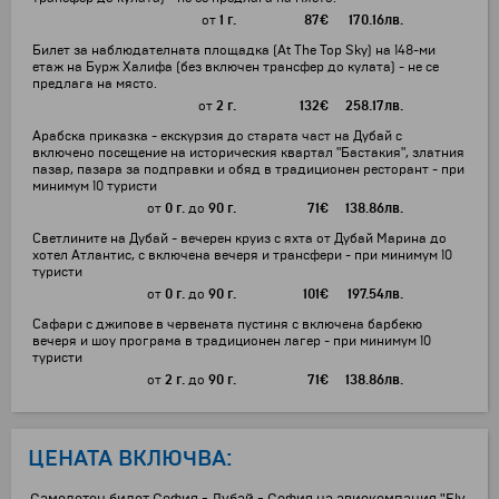
от
1 г.
87
€
170.16
лв.
Билет за наблюдателната площадка (At The Top Sky) на 148-ми
етаж на Бурж Халифа (без включен трансфер до кулата) - не се
предлага на място.
от
2 г.
132
€
258.17
лв.
Арабска приказка - екскурзия до старата част на Дубай с
включено посещение на историческия квартал "Бастакия", златния
пазар, пазара за подправки и обяд в традиционен ресторант - при
минимум 10 туристи
от
0 г.
до
90 г.
71
€
138.86
лв.
Светлините на Дубай - вечерен круиз с яхта от Дубай Марина до
хотел Атлантис, с включена вечеря и трансфери - при минимум 10
туристи
от
0 г.
до
90 г.
101
€
197.54
лв.
Сафари с джипове в червената пустиня с включена барбекю
вечеря и шоу програма в традиционен лагер - при минимум 10
туристи
от
2 г.
до
90 г.
71
€
138.86
лв.
ЦЕНАТА ВКЛЮЧВА: