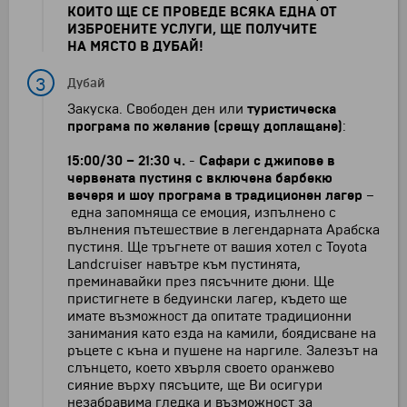
КОИТО ЩЕ СЕ ПРОВЕДЕ ВСЯКА ЕДНА ОТ
ИЗБРОЕНИТЕ УСЛУГИ, ЩЕ ПОЛУЧИТЕ
НА МЯСТО В ДУБАЙ!
3
Дубай
Закуска. Свободен ден или
туристическа
програма по желание (срещу доплащане)
:
15:00/30
–
21:30 ч.
-
Сафари с джипове в
червената пустиня с включена барбекю
вечеря и шоу програма в традиционен лагер
–
една запомняща се емоция, изпълнено с
вълнения пътешествие в легендарната Арабска
пустиня. Ще тръгнете от вашия хотел с Toyota
Landcruiser навътре към пустинята,
преминавайки през пясъчните дюни. Ще
пристигнете в бедуински лагер, където ще
имате възможност да опитате традиционни
занимания като езда на камили, боядисване на
ръцете с къна и пушене на наргиле. Залезът на
слънцето, което хвърля своето оранжево
сияние върху пясъците, ще Ви осигури
незабравима гледка и възможност за