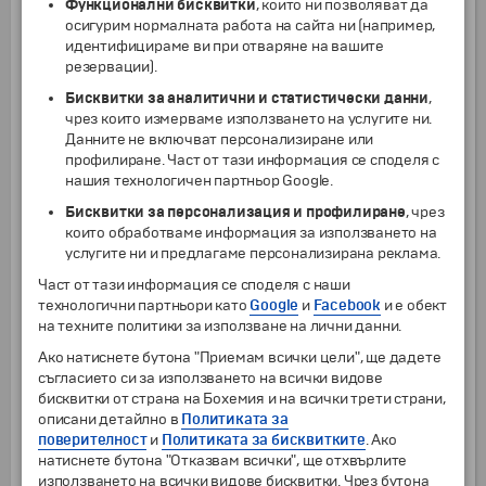
на яхта, ще имате възможност да се насладите
Функционални бисквитки
, които ни позволяват да
на величието на нощен Дубай. Ще преминете
осигурим нормалната работа на сайта ни (например,
през уникалния канал, оформящ Марината в
идентифицираме ви при отваряне на вашите
Дубай и квартала "Jumeirah Beach Residence",
резервации).
а след това ще продължите към изкуствения
Бисквитки за аналитични и статистически данни
,
остров "Blue waters", преминавайки
чрез които измерваме използването на услугите ни.
покрай най-голямото виенско колело в света.
Данните не включват персонализиране или
Единствено на борда на този круиз ще може да
профилиране. Част от тази информация се споделя с
видите още една от емблемите на Дубай - хотел
нашия технологичен партньор Google.
''Атлантис'', намиращ се на върха на Палмата.
Бисквитки за персонализация и профилиране
, чрез
Нощувка.
които обработваме информация за използването на
услугите ни и предлагаме персонализирана реклама.
ВАЖНО: ПОРЕДНОСТТА НА ПРОВЕЖДАНЕ НА
Част от тази информация се споделя с наши
ЕКСКУРЗИИТЕ ПО ДНИ МОЖЕ ДА Е РАЗЛИЧНА
технологични партньори като
Google
и
Facebook
и е обект
ОТ ПОСОЧЕНАТА В ПРОГРАМАТА! ФИНАЛНАТО
на техните политики за използване на лични данни.
РАЗПРЕДЕЛЕНИЕ С ДНИТЕ И ДАТИТЕ, НА
КОИТО ЩЕ СЕ ПРОВЕДЕ ВСЯКА ЕДНА ОТ
Ако натиснете бутона "Приемам всички цели", ще дадете
ИЗБРОЕНИТЕ УСЛУГИ, ЩЕ ПОЛУЧИТЕ
съгласието си за използването на всички видове
НА МЯСТО В ДУБАЙ!
бисквитки от страна на Бохемия и на всички трети страни,
описани детайлно в
Политиката за
поверителност
и
Политиката за бисквитките
. Ако
5
натиснете бутона "Отказвам всички", ще отхвърлите
Дубай
–
София
използването на всички видове бисквитки. Чрез бутона