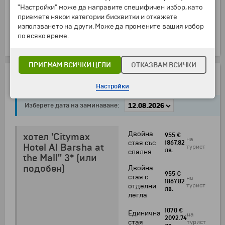
Закуска.Трансфер до летището в Дубай.
"Настройки" може да направите специфичен избор, като
Отпътуване за България с директен полет на
приемете някои категории бисквитки и откажете
авиокомпания ''Fly Dubai''. Кацане на летище
използването на други. Може да промените вашия избор
София. (Авиокомпанията си запазва правото да
по всяко време.
прави промени в полетното разписание!)
ПРИЕМАМ ВСИЧКИ ЦЕЛИ
ОТКАЗВАМ ВСИЧКИ
НАСТАНЯВАНЕ
Настройки
Изберете дата на заминаване:
Двойна
хотел 'Citymax
955 €
на
стая със
1867.82
Hotel Al Barsha at
турист
лв.
спалня
the Mall'' 3* (или
подобен)
Двойна
955 €
стая с
на
1867.82
турист
отделни
лв.
легла
1070 €
Единична
на
2092.74
стая
турист