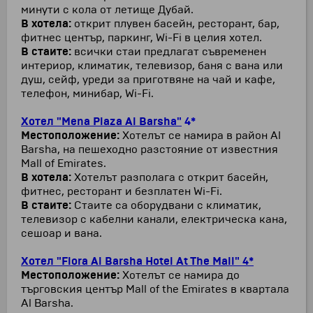
минути с кола от летище Дубай.
В хотела:
открит плувен басейн, ресторант, бар,
фитнес център, паркинг, Wi-Fi в целия хотел.
В стаите:
всички стаи предлагат съвременен
интериор, климатик, телевизор, баня с вана или
душ, сейф, уреди за приготвяне на чай и кафе,
телефон, минибар, Wi-Fi.
Хотел "Mena Plaza Al Barsh
a"
4*
Местоположение:
Хотелът се намира в район Al
Barsha, на пешеходно разстояние от известния
Mall of Emirates.
В хотела:
Хотелът разполага с открит басейн,
фитнес, ресторант и безплатен Wi-Fi.
В стаите:
Стаите са оборудвани с климатик,
телевизор с кабелни канали, електрическа кана,
сешоар и вана.
Хотел "Flora Al Barsha Hotel At The Mall" 4*
Местоположение:
Хотелът се намира до
търговския център Mall of the Emirates в квартала
Al Barsha.