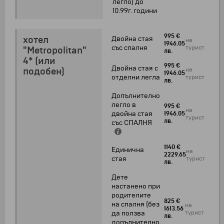
легло) до
10.99г. години
995 €
хотел
Двойна стая
на
1946.05
със спалня
турист
"Metropolitan"
лв.
4* (или
995 €
Двойна стая с
подобен)
на
1946.05
отделни легла
турист
лв.
Допълнително
легло в
995 €
на
двойна стая
1946.05
турист
лв.
със СПАЛНЯ
1140 €
Единична
на
2229.65
стая
турист
лв.
Дете
настанено при
родителите
825 €
на спалня (без
на
1613.56
турист
да ползва
лв.
допълнително