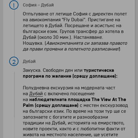
1
София
–
Дубай
Отпътуване от летище София с директен полет
на авиокомпания "Fly Dubai''. Пристигане на
летището в Дубай. Посрещане и асистънс на
български език. Групов трансфер до хотела в
Дубай (около 30 мин.). Настаняване.
Нощувка. (
Авиокомпанията си запазва правото
да прави промени в полетното разписание!
)
2
Дубай
Закуска. Свободен ден или
туристическа
програма по желание (срещу доплащане):
Полудневна екскурзия на модерната част
на
Дубай
с включено посещение
на
наблюдателната площадка The View At The
Palm
(срещу доплащане)
с местен екскурзовод
на български език. По време на този тур ще се
запознаете с богатите и разнообразни
традиции на Дубай, историята на емирството,
новите проекти, както и с любопитни факти от
живота на местното население, ще усетите