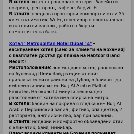
В хотела:
хотелът разполага соткрит басейн на
покрива, ресторант, кафене, бар,Wi-Fi.
В стаите:
предлага просторни комфортни стаи 34
кв.м. с климатик, Wi-Fi ,телевизор с плосък екран
и сателитни канали , работно бюро и
самостоятелна баня.
Хотел ''Metropolitan Hotel Dubai'' 4*
-
ексклузивен
хотел (само за клиенти на Бохемия)
с безплатен достъп до плажа на Habtoor Grand
Resort !
Местоположение:
нов модерен хотел, раположен
на булевард Шейх Зайд в един от най-
привлекателните райони на Дубай, в близост до
емблематичния хотел Burj Al Arab и Mall of
Emirates. На около 10 минути пешеходно
разстояние от хотела има спирка на метро.
В хотела:
басейн на покрива с гледка към Burj Al
Arab и Персийския залив , фитнес, спа център, 2
ресторанта, английски пъб, бар при басейна.
В стаите:
модерни и комфортно обзаведени стаи
с климатик, баня, минибар.
Плаж:
всички клиенти на Бохемия получават