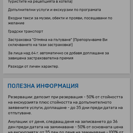
туристите на рецепцията в хотела)
Допълнителни услуги и екскурзии по програмата
Входни такси за музеи, обекти и прояви, посещавани по
желание
Градски транспорт
Застраховка "Отмяна на пътуване" (Препоръчваме Ви
сключването на тази застраховка!)
За лица над 64 г. автоматично се добавя доплащане за
завишена застрахователна премия
Разходи от личен характер.
ПОЛЕЗНА ИНФОРМАЦИЯ
Резервации: депозит при резервация - 50% от стойността
на екскурзията плюс стойността на допълнителното
заявените услуги, доплащане - до 35 дни преди датата на
отпътуване.
Анулации: от деня, следващ деня на записването до 36
ден преди датата на заминаване - 50% от основната цена
на екскурзията; от 35 ден до деня на заминаване - 100% от