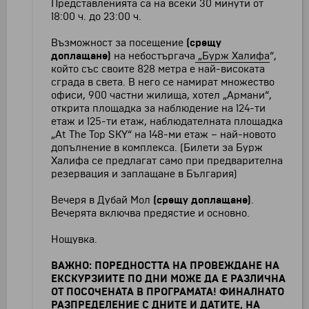
Представленията са на всеки 30 минути от
18:00 ч. до 23:00 ч.
Възможност за посещение
(срещу
доплащане)
на небостъргача
„
Бурж Халифа
“,
който със своите 828 метра е най-високата
сграда в света. В него се намират множество
офиси, 900 частни жилища, хотел „Армани“,
открита площадка за наблюдение на 124-ти
етаж и 125-ти етаж, наблюдателната площадка
„At The Top SKY“ на 148-ми етаж – най-новото
допълнение в комплекса. (Билети за Бурж
Халифа се предлагат само при предварителна
резервация и заплащане в България)
Вечеря в Дубай Мол
(срещу доплащане)
.
Вечерята включва предястиe и основно.
Нощувка.
ВАЖНО: ПОРЕДНОСТТА НА ПРОВЕЖДАНЕ НА
ЕКСКУРЗИИТЕ ПО ДНИ МОЖЕ ДА Е РАЗЛИЧНА
ОТ ПОСОЧЕНАТА В ПРОГРАМАТА! ФИНАЛНАТО
РАЗПРЕДЕЛЕНИЕ С ДНИТЕ И ДАТИТЕ, НА