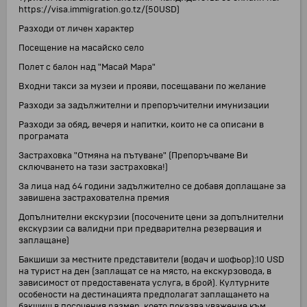
https://visa.immigration.go.tz/(50USD)
Разходи от личен характер
Посещение на масайско село
Полет с балон над "Масай Мара"
Входни такси за музеи и прояви, посещавани по желание
Разходи за задължителни и препоръчителни имунизации
Разходи за обяд, вечеря и напитки, които не са описани в
програмата
Застраховка "Отмяна на пътуване" (Препоръчваме Ви
сключването на тази застраховка!)
За лица над 64 години задължително се добавя доплащане за
завишена застрахователна премия
Допълнителни екскурзии (посочените цени за допълнителни
екскурзии са валидни при предварителна резервация и
заплащане)
Бакшиши за местните представители (водач и шофьор):10 USD
на турист на ден (заплащат се на място, на екскурзовода, в
зависимост от предоставената услуга, в брой). Културните
особености на дестинацията предполагат заплащането на
бакшиш в посочения размер, което показва уважение към