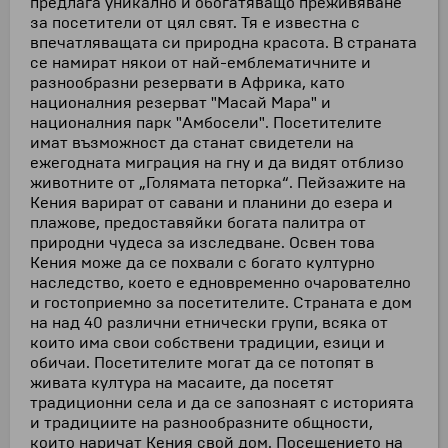
предлага уникално и обогатяващо преживяване
за посетители от цял свят. Тя е известна с
впечатляващата си природна красота. В страната
се намират някои от най-емблематичните и
разнообразни резервати в Африка, като
националния резерват "Масай Мара" и
националния парк "Амбосели". Посетителите
имат възможност да станат свидетели на
ежегодната миграция на гну и да видят отблизо
животните от „Голямата петорка“. Пейзажите на
Кения варират от савани и планини до езера и
плажове, предоставяйки богата палитра от
природни чудеса за изследване. Освен това
Кения може да се похвали с богато културно
наследство, което е едновременно очарователно
и гостоприемно за посетителите. Страната е дом
на над 40 различни етнически групи, всяка от
които има свои собствени традиции, езици и
обичаи. Посетителите могат да се потопят в
живата култура на масаите, да посетят
традиционни села и да се запознаят с историята
и традициите на разнообразните общности,
които наричат Кения свой дом. Посещението на