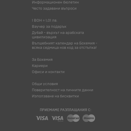
Информационен бюлетин
Често задавани въпроси
1 BOH = 1,01 лв.
Ваучер за подарък
Дубай - върхът на арабската
цивилизация
Вълшебният календар на Бохемия -
всяка седмица нов код за отстъпка!
За Бохемия
Кариери
Офиси и контакти
Общи условия
Поверителност на личните данни
Използване на бисквитки
ПРИЕМАМЕ РАЗПЛАЩАНИЯ С: