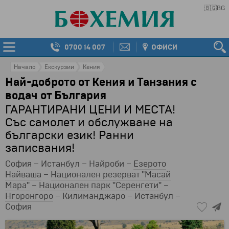
🇧🇬
BG
0700 14 007
ОФИСИ
Начало
Екскурзии
Кения
Най-доброто от Кения и Танзания с
водач от България
ГАРАНТИРАНИ ЦЕНИ И МЕСТА!
Със самолет и обслужване на
български език! Ранни
записвания!
София – Истанбул – Найроби –
Езерото
Найваша
–
Национален резерват "Масай
Мара"
–
Национален парк "Серенгети"
–
Нгоронгоро
– Килиманджаро – Истанбул –
София