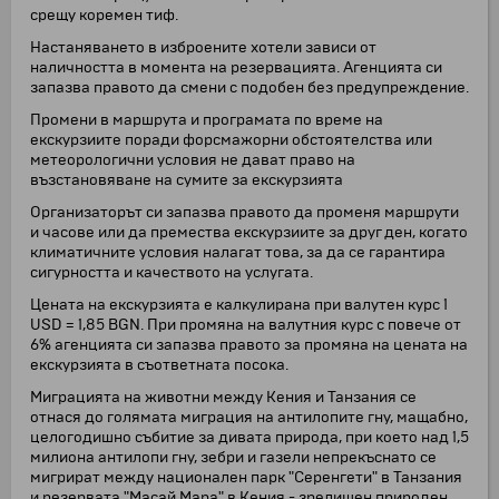
срещу коремен тиф.
Настаняването в изброените хотели зависи от
наличността в момента на резервацията. Агенцията си
запазва правото да смени с подобен без предупреждение.
Промени в маршрута и програмата по време на
екскурзиите поради форсмажорни обстоятелства или
метеорологични условия не дават право на
възстановяване на сумите за екскурзията
Организаторът си запазва правото да променя маршрути
и часове или да премества екскурзиите за друг ден, когато
климатичните условия налагат това, за да се гарантира
сигурността и качеството на услугата.
Цената на екскурзията е калкулирана при валутен курс 1
USD = 1,85 BGN. При промяна на валутния курс с повече от
6% агенцията си запазва правото за промяна на цената на
екскурзията в съответната посока.
Миграцията на животни между Кения и Танзания се
отнася до голямата миграция на антилопите гну, мащабно,
целогодишно събитие за дивата природа, при което над 1,5
милиона антилопи гну, зебри и газели непрекъснато се
мигрират между национален парк "Серенгети" в Танзания
и резервата "Масай Мара" в Кения - зрелищен природен