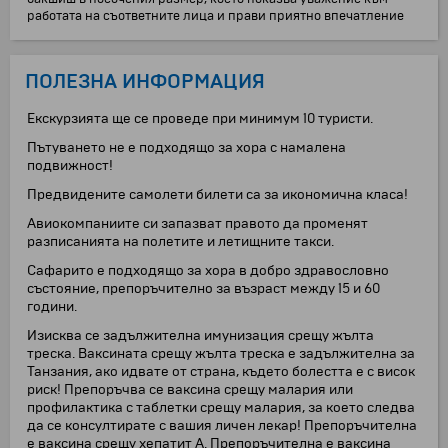
работата на съответните лица и прави приятно впечатление
ПОЛЕЗНА ИНФОРМАЦИЯ
Екскурзията ще се проведе при минимум 10 туристи.
Пътуването не е подходящо за хора с намалена
подвижност!
Предвидените самолети билети са за икономична класа!
Авиокомпаниите си запазват правото да променят
разписанията на полетите и летищните такси.
Сафарито е подходящо за хора в добро здравословно
състояние, препоръчително за възраст между 15 и 60
години.
Изисква се задължителна имунизация срещу жълта
треска. Ваксината срещу жълта треска е задължителна за
Танзания, ако идвате от страна, където болестта е с висок
риск! Препоръчва се ваксина срещу малария или
профилактика с таблетки срещу малария, за което следва
да се консултирате с вашия личен лекар! Препоръчителна
е ваксина срещу хепатит А. Препоръчителна е ваксина