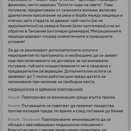
феномен, често наричан "Осмото чудо на света". Това
пътуване, продиктувано от сезонните валежи, включва
драматични пресичания на реки и борба между хищници и
плячки, като стадата се движат най-често (но не
задължително) на север в Кения (юли-септември) и на юг
обратно в Танзания (октомври-декември). Миграционните
периоди варират според климатичните и природните
условия!
За да се реализират допълнителните услуги и
мероприятия по програмата, е необходимо да се заявят
още при сключването на договора за организирано
пътуване, тъй като осъществяването им е свързано с
предварителни резервации. Допълнителни услуги се
заявяват до 7 пълни работни дни преди датата на
заминаване при наличие на свободни места.
МЕДИЦИНСКИ И ЗДРАВНИ ИЗИСКВАНИЯ
Кения:
Препоръчва се ваксинация срещу жълта треска
Кения:
Пътуващите се съветват да приемат лекарства
против малария преди, по време и след пътуване до Кения
Кения, Танзания:
Препоръчваме имунизацията да се
обсъди с квалифициран медицински специалист.
Консултацията с вашия личен лекар гарантира, че