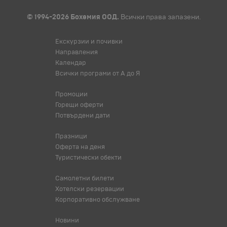
© 1994-2026 Бохемия ООД.
Всички права запазени.
Екскурзии и почивки
Направления
Календар
Всички програми от А до Я
Промоции
Горещи оферти
Потвърдени дати
Празници
Оферта на деня
Туристически обекти
Самолетни билети
Хотелски резервации
Корпоративно обслужване
Новини