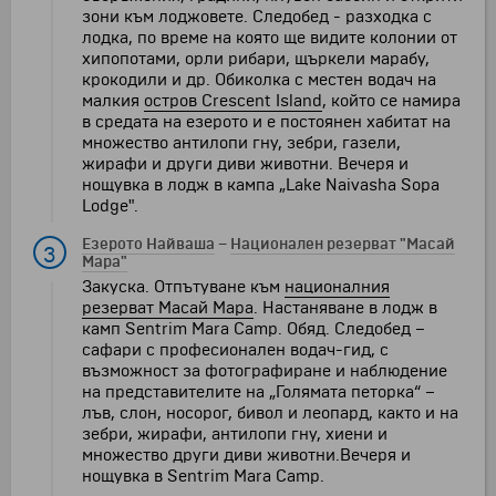
зони към лоджовете. Следобед - разходка с
лодка, по време на която ще видите колонии от
хипопотами, орли рибари, щъркели марабу,
крокодили и др. Обиколка с местен водач на
малкия
остров Crescent Island
, който се намира
в средата на езерото и е постоянен хабитат на
множество антилопи гну, зебри, газели,
жирафи и други диви животни. Вечеря и
нощувка в лодж в кампа „Lake Naivasha Sopa
Lodge".
Езерото Найваша
–
Национален резерват "Масай
3
Мара"
Закуска. Отпътуване към
националния
резерват Масай Мара
. Настаняване в лодж в
камп Sentrim Mara Camp. Обяд. Следобед –
сафари с професионален водач-гид, с
възможност за фотографиране и наблюдение
на представителите на „Голямата петорка“ –
лъв, слон, носорог, бивол и леопард, както и на
зебри, жирафи, антилопи гну, хиени и
множество други диви животни.Вечеря и
нощувка в Sentrim Mara Camp.