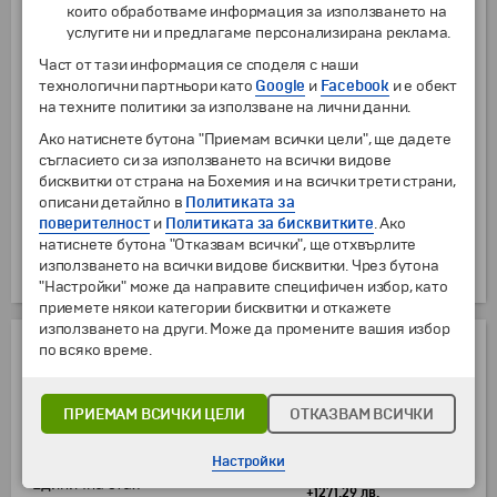
които обработваме информация за използването на
Закуска. Отпътуване към летище
услугите ни и предлагаме персонализирана реклама.
Килиманджаро и настаняване в лодж "Airport
Част от тази информация се споделя с наши
Planet Lodge" в близост до летището. Следобед
технологични партньори като
Google
и
Facebook
и е обект
- свободно време за почивка. Вечеря. Нощувка.
на техните политики за използване на лични данни.
10
Килиманджаро
–
Истанбул
–
София
Ако натиснете бутона "Приемам всички цели", ще дадете
съгласието си за използването на всички видове
Трансфер до летището в Килиманджаро.
бисквитки от страна на Бохемия и на всички трети страни,
Отпътуване за София през Истанбул с полет на
описани детайлно в
Политиката за
"Turkish Airlines" или през Доха с полет
поверителност
и
Политиката за бисквитките
. Ако
на авиокомпания "Qatar Airways". Пристигане
натиснете бутона "Отказвам всички", ще отхвърлите
на Терминал 2 на летище "Васил Левски" в
използването на всички видове бисквитки. Чрез бутона
София.
"Настройки" може да направите специфичен избор, като
приемете някои категории бисквитки и откажете
използването на други. Може да промените вашия избор
НАСТАНЯВАНЕ
по всяко време.
Двойна стая със спалня
включено в цената
ПРИЕМАМ ВСИЧКИ ЦЕЛИ
ОТКАЗВАМ ВСИЧКИ
Двойна стая с отделни легла
включено в цената
Настройки
+650 €
Единична стая
+1271.29 лв.