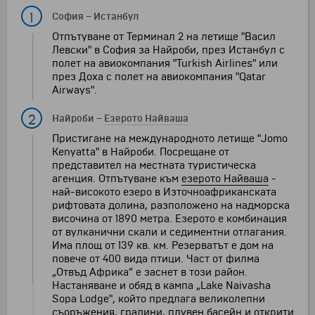
1
София
–
Истанбул
Отпътуване от Терминал 2 на летище "Васил
Левски" в София за Найроби, през Истанбул с
полет на авиокомпания "Turkish Airlines" или
през Доха с полет на авиокомпания "Qatar
Airways".
2
Найроби
–
Езерото Найваша
Пристигане на международното летище "Jomo
Kenyatta" в Найроби. Посрещане от
представител на местната туристическа
агенция. Отпътуване към
езерото Найваша
-
най-високото езеро в Източноафриканската
рифтовата долина, разположено на надморска
височина от 1890 метра. Езерото е комбинация
от вулканични скали и седиментни отлагания.
Има площ от 139 кв. км. Резерватът е дом на
повече от 400 вида птици. Част от филма
„Отвъд Африка” е заснет в този район.
Настаняване и обяд в кампа „Lake Naivasha
Sopa Lodge", който предлага великолепни
съоръжения, градини, плувен басейн и открити