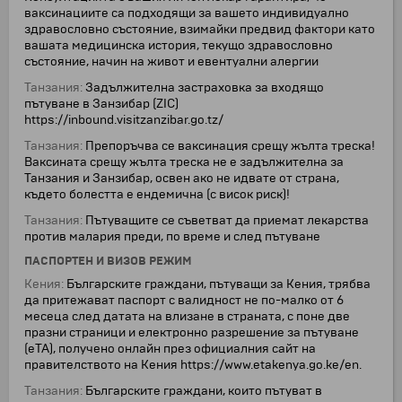
ваксинациите са подходящи за вашето индивидуално
здравословно състояние, взимайки предвид фактори като
вашата медицинска история, текущo здравословнo
състояние, начин на живот и евентуални алергии
Танзания:
Задължителна застраховка за входящо
пътуване в Занзибар (ZIC)
https://inbound.visitzanzibar.go.tz/
Танзания:
Препоръчва се ваксинация срещу жълта треска!
Ваксината срещу жълта треска не е задължителна за
Танзания и Занзибар, освен ако не идвате от страна,
където болестта е ендемична (с висок риск)!
Танзания:
Пътуващите се съветват да приемат лекарства
против малария преди, по време и след пътуване
ПАСПОРТЕН И ВИЗОВ РЕЖИМ
Кения:
Българските граждани, пътуващи за Кения, трябва
да притежават паспорт с валидност не по-малко от 6
месеца след датата на влизане в страната, с поне две
празни страници и електронно разрешение за пътуване
(eTA), получено онлайн през официалния сайт на
правителството на Кения https://www.etakenya.go.ke/en.
Танзания:
Българските граждани, които пътуват в