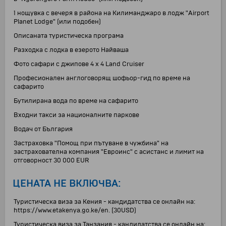
1 нощувка с вечеря в района на Килиманджаро в лодж "Airport
Planet Lodge" (или подобен)
Описаната туристическа програма
Разходка с лодка в езерото Найваша
Фото сафари с джипове 4 x 4 Land Cruiser
Професионален англоговорящ шофьор-гид по време на
сафарито
Бутилирана вода по време на сафарито
Входни такси за националните паркове
Водач от България
Застраховка "Помощ при пътуване в чужбина" на
застрахователна компания "Евроинс" с асистанс и лимит на
отговорност 30 000 EUR
ЦЕНАТА НЕ ВКЛЮЧВА:
Туристическа виза за Кения - кандидатства се онлайн на:
https://www.etakenya.go.ke/en. (30USD)
Туристическа виза за Танзания - кандидатства се онлайн на: