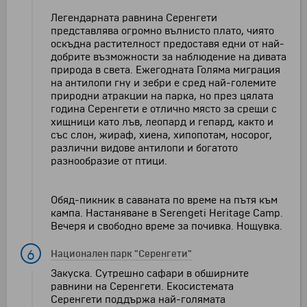
Легендарната равнина Серенгети
представлява огромно вълнисто плато, чиято
оскъдна растителност предоставя едни от най-
добрите възможности за наблюдение на дивата
природа в света. Ежегодната Голяма миграция
на антилопи гну и зебри е сред най-големите
природни атракции на парка, но през цялата
година Серенгети е отлично място за срещи с
хищници като лъв, леопард и гепард, както и
със слон, жираф, хиена, хипопотам, носорог,
различни видове антилопи и богатото
разнообразие от птици.
Обяд-пикник в саваната по време на пътя към
кампа. Настаняване в Serengeti Heritage Camp.
Вечеря и свободно време за почивка. Нощувка.
6
Национален парк "Серенгети"
Закуска. Сутрешно сафари в обширните
равнини на Серенгети. Екосистемата
Серенгети поддържа най-голямата