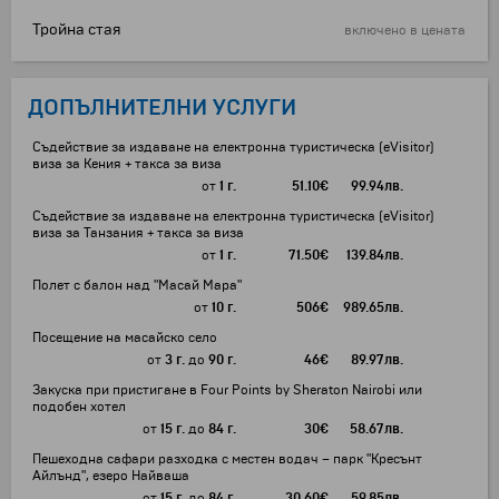
Тройна стая
включено в цената
ДОПЪЛНИТЕЛНИ УСЛУГИ
Съдействие за издаване на електронна туристическа (eVisitor)
виза за Кения + такса за виза
от
1 г.
51.10
€
99.94
лв.
Съдействие за издаване на електронна туристическа (eVisitor)
виза за Танзания + такса за виза
от
1 г.
71.50
€
139.84
лв.
Полет с балон над "Масай Мара"
от
10 г.
506
€
989.65
лв.
Посещение на масайско село
от
3 г.
до
90 г.
46
€
89.97
лв.
Закуска при пристигане в Four Points by Sheraton Nairobi или
подобен хотел
от
15 г.
до
84 г.
30
€
58.67
лв.
Пешеходна сафари разходка с местен водач – парк "Кресънт
Айлънд", езеро Найваша
от
15 г.
до
84 г.
30.60
€
59.85
лв.