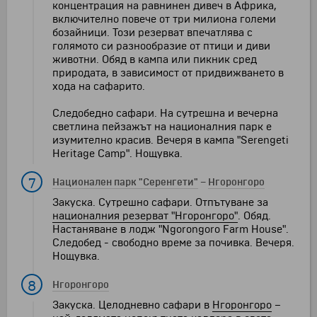
концентрация на равнинен дивеч в Африка,
включително повече от три милиона големи
бозайници. Този резерват впечатлява с
голямото си разнообразие от птици и диви
животни. Обяд в кампа или пикник сред
природата, в зависимост от придвижването в
хода на сафарито.
Следобедно сафари. На сутрешна и вечерна
светлина пейзажът на националния парк е
изумително красив. Вечеря в кампа "Serengeti
Heritage Camp". Нощувка.
7
Национален парк "Серенгети"
–
Нгоронгоро
Закуска. Сутрешно сафари. Отпътуване за
националния резерват "Нгоронгоро"
. Обяд.
Настаняване в лодж "Ngorongoro Farm House".
Следобед - свободно време за почивка. Вечеря.
Нощувка.
8
Нгоронгоро
Закуска. Целодневно сафари в
Нгоронгоро
–