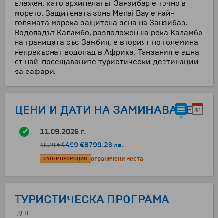
влажен, като архипелагът Занзибар е точно в
морето. Защитената зона Menai Bay е най-
голямата морска защитена зона на Занзибар.
Водопадът Каламбо, разположен на река Каламбо
на границата със Замбия, е вторият по големина
непрекъснат водопад в Африка. Танзания е една
от най-посещаваните туристически дестинации
за сафари.
ЦЕНИ И ДАТИ НА ЗАМИНАВАНЕ
11.09.2026 г.
4499 €
8799.28 лв.
4629 €
СУПЕР ПРОМОЦИЯ
ограничени места
ТУРИСТИЧЕСКА ПРОГРАМА
ДЕН