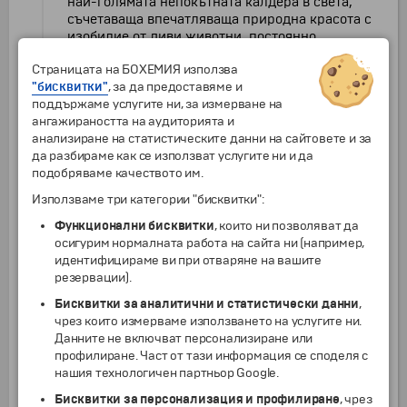
най-голямата непокътната калдера в света,
съчетаваща впечатляваща природна красота с
изобилие от диви животни, постоянно
обитаващи дъното ѝ. На площта на кратера
Страницата на БОХЕМИЯ използва
могат да се видят прайдове лъвове, стада
"бисквитки"
, за да предоставяме и
капски биволи, газели на Томпсън, импали,
поддържаме услугите ни, за измерване на
носорози, златисти и черногърби чакали,
ангажираността на аудиторията и
зебри, гепарди, леопарди и петнисти хиени,
анализиране на статистическите данни на сайтовете и за
които свободно се разхождат по равните
да разбираме как се използват услугите ни и да
тревни площи.
подобряваме качеството им.
Нгоронгоро е известен с несравнимите си
Използваме три категории "бисквитки":
пейзажи, които спират дъха, и с магията на
Функционални бисквитки
дивата Африка, съхранена в пълния ѝ блясък.
, които ни позволяват да
осигурим нормалната работа на сайта ни (например,
Обяд-пикник на живописно място сред
идентифицираме ви при отваряне на вашите
природата. Кратерът е и дом на стотици видове
резервации).
птици, които населяват малките езера на
дъното му.
Бисквитки за аналитични и статистически данни
,
чрез които измерваме използването на услугите ни.
Следва спускане на около 610 метра до
Данните не включват персонализиране или
вътрешността на кратера за вечерно сафари.
профилиране. Част от тази информация се споделя с
Нощувка в лодж Ngorongoro Farm House.
нашия технологичен партньор Google.
9
Бисквитки за персонализация и профилиране
, чрез
Нгоронгоро
–
Килиманджаро