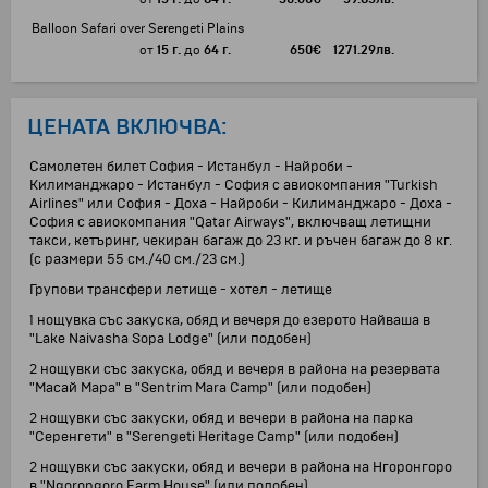
Balloon Safari over Serengeti Plains
от
15 г.
до
64 г.
650
€
1271.29
лв.
ЦЕНАТА ВКЛЮЧВА:
Самолетен билет София - Истанбул - Найроби -
Килиманджаро - Истанбул - София с авиокомпания "Turkish
Airlines" или София - Доха - Найроби - Килиманджаро - Доха -
София с авиокомпания "Qatar Airways", включващ летищни
такси, кетъринг, чекиран багаж до 23 кг. и ръчен багаж до 8 кг.
(с размери 55 см./40 см./23 см.)
Групови трансфери летище - хотел - летище
1 нощувка със закуска, обяд и вечеря до езерото Найваша в
"Lake Naivasha Sopa Lodge" (или подобен)
2 нощувки със закуска, обяд и вечеря в района на резервата
"Масай Мара" в "Sentrim Mara Camp" (или подобен)
2 нощувки със закуски, обяд и вечери в района на парка
"Серенгети" в "Serengeti Heritage Camp" (или подобен)
2 нощувки със закуски, обяд и вечери в района на Нгоронгоро
в "Ngorongoro Farm House" (или подобен)