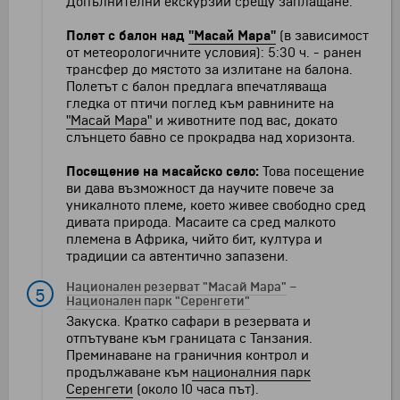
Допълнителни екскурзии срещу заплащане:
Полет с балон над
"Масай Мара"
(в зависимост
от метеорологичните условия): 5:30 ч. - ранен
трансфер до мястото за излитане на балона.
Полетът с балон предлага впечатляваща
гледка от птичи поглед към равнините на
"Масай Мара"
и животните под вас, докато
слънцето бавно се прокрадва над хоризонта.
Посещение на масайско село:
Това посещение
ви дава възможност да научите повече за
уникалното племе, което живее свободно сред
дивата природа. Масаите са сред малкото
племена в Африка, чийто бит, култура и
традиции са автентично запазени.
Национален резерват "Масай Мара"
–
5
Национален парк "Серенгети"
Закуска. Кратко сафари в резервата и
отпътуване към границата с Танзания.
Преминаване на граничния контрол и
продължаване към
националния парк
Серенгети
(около 10 часа път).