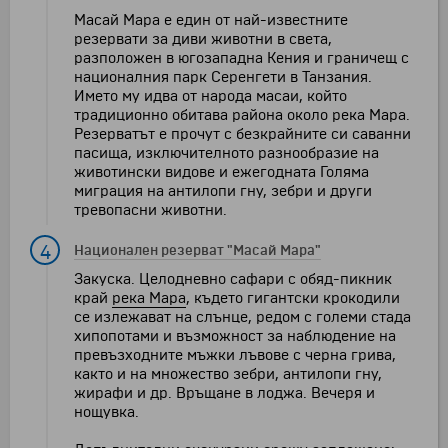
Масай Мара е един от най-известните
резервати за диви животни в света,
разположен в югозападна Кения и граничещ с
националния парк Серенгети в Танзания.
Името му идва от народа масаи, който
традиционно обитава района около река Мара.
Резерватът е прочут с безкрайните си саванни
пасища, изключителното разнообразие на
животински видове и ежегодната Голяма
миграция на антилопи гну, зебри и други
тревопасни животни.
4
Национален резерват "Масай Мара"
Закуска. Целодневно сафари с обяд-пикник
край
река Мара
, където гигантски крокодили
се излежават на слънце, редом с големи стада
хипопотами и възможност за наблюдение на
превъзходните мъжки лъвове с черна грива,
както и на множество зебри, антилопи гну,
жирафи и др. Връщане в лоджа. Вечеря и
нощувка.