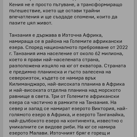
Кения не е просто пътуване, а трансформиращо
пътешествие, което ще остави трайни
впечатления и ще създаде спомени, които да
пазите цял живот.
Танзания е държава в Източна Африка,
намираща се в района на Големите африкански
езера. Според националното преброяване от 2022
г. Танзания има население от около 62 милиона,
което я прави най-населената страна,
разположена изцяло на юг от екватора. Страната
е предимно планинска и гъсто залесена на
североизток, където се намира връх
Килиманджаро, най-високата планина в Африка
и най-високата отделна планина над морското
равнище в света. Три от Големите африкански
езера са частично в рамките на Танзания. На
север и запад се намират езерото Виктория, най-
голямото езеро в Африка, и езерото Танганайка,
най-дълбокото езеро на континента, известно с
уникалните си видове риби. На юг се намира
езерото Малави. Източният бряг е горещ и