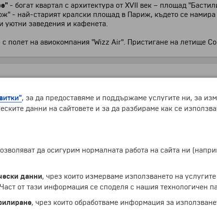
е"
- богат квартал с архитектура от ХVІІ век – площад "Басти
ож" - най-старият кралски площад в Париж, където се намира
и уютни заведения и кафенета.
с полет на авиокомпания "Wizz Air". Пристигане на летище С
витки"
, за да предоставяме и поддържаме услугите ни, за из
ен)
еските данни на сайтовете и за да разбираме как се използва
 позволяват да осигурим нормалната работа на сайта ни (нап
чески данни
, чрез които измерваме използването на услугите
аст от тази информация се споделя с нашия технологичен па
ен)
филиране
, чрез които обработваме информация за използване