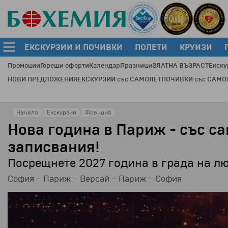
ЕКСКУРЗИИ И ПОЧИВКИ
ПОЛЕТИ
КРУИЗИ
Промоции
Горещи оферти
Календар
Празници
ЗЛАТНА ВЪЗРАСТ
Екску
НОВИ ПРЕДЛОЖЕНИЯ
ЕКСКУРЗИИ със САМОЛЕТ
ПОЧИВКИ със САМО
Начало
Екскурзии
Франция
Нова година в Париж - със с
записвания!
Посрещнете 2027 година в града на лю
София – Париж – Версай – Париж – София