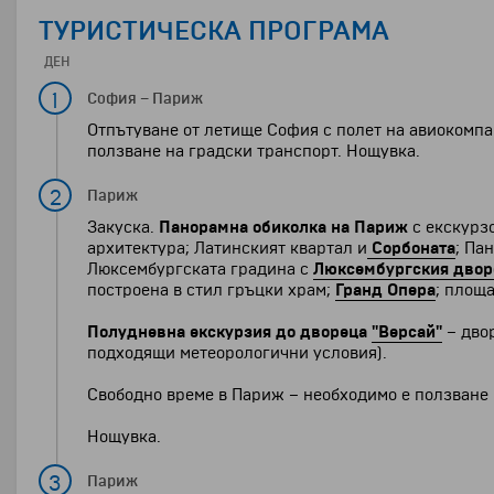
ТУРИСТИЧЕСКА ПРОГРАМА
ДЕН
1
София
–
Париж
Отпътуване от летище София с полет на авиокомпан
ползване на градски транспорт. Нощувка.
2
Париж
Закуска.
Панорамна обиколка на Париж
с екскурз
архитектура; Латинският квартал и
Сорбоната
; Па
Люксембургската градина с
Люксембургския двор
построена в стил гръцки храм;
Гранд Опера
; площ
Полудневна екскурзия до двореца
"Версай"
– двор
подходящи метеорологични условия).
Свободно време в Париж – необходимо е ползване 
Нощувка.
3
Париж