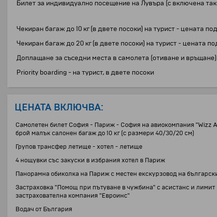
Билет за индивидуално посещение на Лувъра (с включена такс
Чекиран багаж до 10 кг (в двете посоки) на турист - цената
Чекиран багаж до 20 кг (в двете посоки) на турист - ценат
Доплащане за съседни места в самолета (отиване и връщане)
Priority boarding - на турист, в двете посоки
ЦЕНАТА ВКЛЮЧВА:
Самолетен билет София - Париж - София на авиокомпания "Wizz Ai
брой малък салонен багаж до 10 кг (с размери 40/30/20 см)
Групов трансфер летище - хотел - летище
4 нощувки със закуски в избрания хотел в Париж
Панорамна обиколка на Париж с местен екскурзовод на българск
Застраховка "Помощ при пътуване в чужбина" с асистанс и лимит 
застрахователна компания "Евроинс"
Водач от България