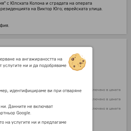
лия" с Юлската Колона и сградата на операта
 резиденцията на Виктор Юго; еврейската улица.
офия.
мерване на ангажираността на
т услугите ни и да подобряваме
+70 €
+136.91 лв.
включено в цената
ример, идентифицираме ви при отваряне
включено в цената
 ни. Данните не включват
включено в цената
ртньор Google.
то на услугите ни и предлагаме
+70 €
+136.91 лв.