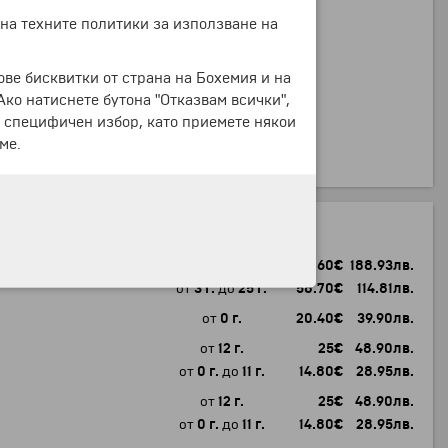
+70 €
+136.91 лв.
 на техните политики за използване на
ове бисквитки от страна на Бохемия и на
+282 €
+551.54 лв.
 Ако натиснете бутона "Отказвам всички",
е специфичен избор, като приемете някои
ме.
+423 €
+827.32 лв.
 транспорт) на турист
от
26 г.
96.60
€
188.93
лв.
от
3 г.
до
25 г.
58.70
€
114.81
лв.
от
0 г.
20.40
€
39.90
лв.
от
12 г.
25
€
48.90
лв.
от
0 г.
до
11 г.
14.80
€
28.95
лв.
от
12 г.
25
€
48.90
лв.
от
0 г.
до
11 г.
14.80
€
28.95
лв.