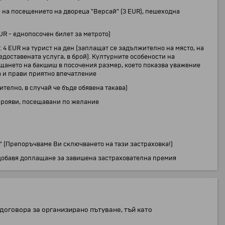
на посещението на двореца "Версай" (3 EUR), пешеходна
UR - еднопосочен билет за метрото)
4 EUR на турист на ден (заплащат се задължително на място, на
едоставената услуга, в брой). Културните особености на
щането на бакшиш в посочения размер, което показва уважение
а и прави приятно впечатление
телно, в случай че бъде обявена такава)
 прояви, посещавани по желание
" (Препоръчваме Ви сключването на тази застраховка!)
е добавя доплащане за завишена застрахователна премия
договора за организирано пътуване, тъй като