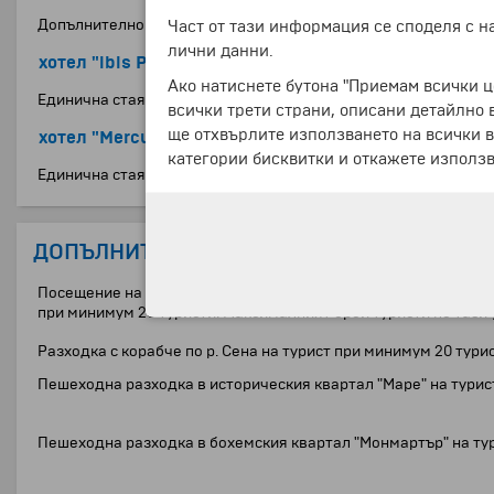
Допълнително легло в двойна стая за дете до 11.99 г.
Част от тази информация се споделя с 
лични данни.
хотел "ibis Paris Porte D'Orleans" *** (или подобен)
Ако натиснете бутона "Приемам всички ц
Единична стая
всички трети страни, описани детайлно 
ще отхвърлите използването на всички в
хотел "Mercure Paris Porte d'Orleans" **** (или подоб
категории бисквитки и откажете използв
Единична стая
ДОПЪЛНИТЕЛНИ УСЛУГИ
Посещение на двореца "Версай" с местен екскурзовод (с вклю
при минимум 20 туристи. Максималният брой туристи по тази 
Разходка с корабче по р. Сена на турист при минимум 20 тури
Пешеходна разходка в историческия квартал "Маре" на турис
Пешеходна разходка в бохемския квартал "Монмартър" на тур