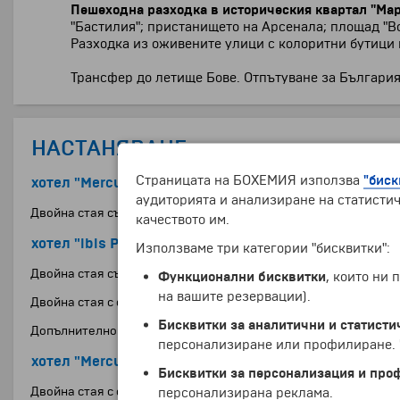
Пешеходна разходка в историческия квартал "Мар
"Бастилия"; пристанището на Арсенала; площад "В
Разходка из оживените улици с колоритни бутици 
Трансфер до летище Бове. Отпътуване за България 
НАСТАНЯВАНЕ
Страницата на БОХЕМИЯ използва
"биск
хотел "Mercure Paris Porte d'Orleans" **** (или подоб
аудиторията и анализиране на статистич
Двойна стая със спалня
качеството им.
хотел "ibis Paris Porte D'Orleans" *** (или подобен)
Използваме три категории "бисквитки":
Двойна стая със спалня
Функционални бисквитки
, които ни
на вашите резервации).
Двойна стая с отделни легла
Бисквитки за аналитични и статисти
Допълнително легло в двойна стая за дете до 11.99 г.
персонализиране или профилиране. Ч
хотел "Mercure Paris Porte d'Orleans" **** (или подоб
Бисквитки за персонализация и про
Двойна стая с отделни легла
персонализирана реклама.