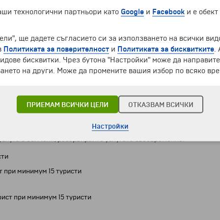
наши технологични партньори като
Google
и
Facebook
и е обект
ели", ще дадете съгласието си за използването на всички вид
в
Политиката за поверителност
и
Политиката за бисквитките
.
идове бисквитки. Чрез бутона "Настройки" може да направит
ен)
ането на други. Може да промените вашия избор по всяко вре
ПРИЕМАМ ВСИЧКИ ЦЕЛИ
ОТКАЗВАМ ВСИЧКИ
Настройки
чена такса резервация, входна такса за двореца (без градините) и
услуга е 30. Моля, резервирайте услугата своевременно!
сти
т при минимум 15 туристи
ист при минимум 15 туристи