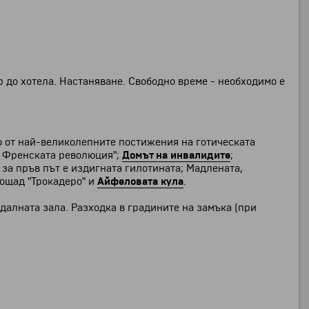
р до хотела. Настаняване. Свободно време - необходимо е
 от най-великолепните постижения на готическата
на Френската революция";
Домът на инвалидите
;
о за пръв път е издигната гилотината; Мадлената,
лощад "Трокадеро" и
Айфеловата кула
.
далната зала. Разходка в градините на замъка (при