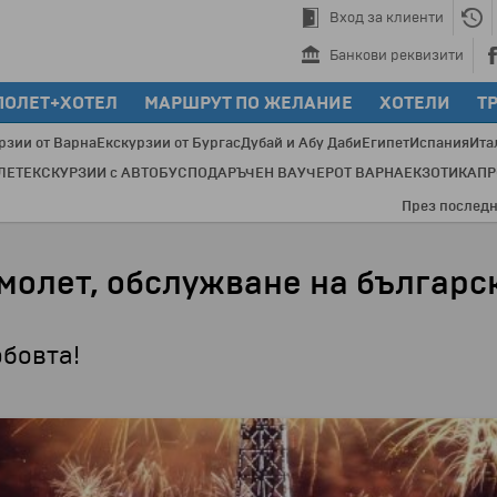
Вход за клиенти
Банкови реквизити
ПОЛЕТ+ХОТЕЛ
МАРШРУТ ПО ЖЕЛАНИЕ
ХОТЕЛИ
Т
рзии от Варна
Екскурзии от Бургас
Дубай и Абу Даби
Египет
Испания
Ита
ЛЕТ
ЕКСКУРЗИИ с АВТОБУС
ПОДАРЪЧЕН ВАУЧЕР
ОТ ВАРНА
ЕКЗОТИКА
П
През последните 20 години с
амолет, обслужване на българс
бовта!