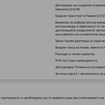
Доплащане за слушалки по време 
обиколка (3 EUR)
Градски транспорт в Париж (2,5 E
Бакшиши за шофьор/екскурзовод: 
екскурзовода, в зависимост от пр
дестинацията предполагат запла
към работата на съответните лиц
Такса гориво (доплаща се задължи
Входни такси за музеи, обекти и
Разходи от личен характер
PCR тест (при необходимост)
Застраховка "Отмяна на пътуване
За лица над 64 г. автоматично с
 програмата, е необходимо да ги заявите още при сключването на 
.