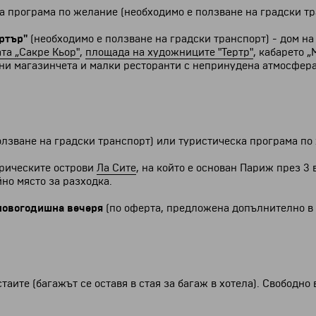
а програма по желание (необходимо е ползване на градски тр
ртър"
(необходимо е ползване на градски транспорт) - дом на
та „Сакре Кьор"
,
площада на художниците "Тертр"
, кабарето 
ни магазинчета и малки ресторанти с непринудена атмосфера
олзване на градски транспорт) или туристическа програма по
рическите острови
Ла Сите
, на който е основан Париж през 3 в
но място за разходка.
новогодишна вечеря
(по оферта, предложена допълнително в
таите (багажът се оставя в стая за багаж в хотела). Свободн