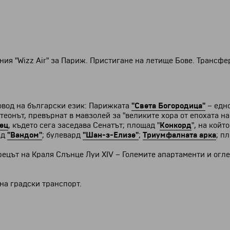
ия "Wizz Air" за Париж. Пристигане на летище Бове. Трансфе
овод на български език: Парижката
"Света Богородица"
– едно
нтеонът, превърнат в мавзолей за "великите хора от епохата 
ец
, където сега заседава Сенатът; площад "
Конкорд
", на койт
ад
"Вандом"
; булевард
"Шан-з-Елизе"
;
Триумфалната арка
; п
ецът на Краля Слънце Луи ХІV – Големите апартаменти и огле
на градски транспорт.