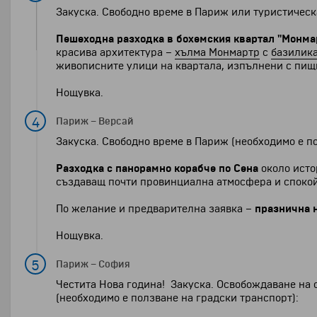
Закуска. Свободно време в Париж или туристическ
Пешеходна разходка в бохемския квартал "Монма
красива архитектура –
хълма Монмартр
с
базилика
живописните улици на квартала, изпълнени с пищ
Нощувка.
4
Париж
–
Версай
Закуска. Свободно време в Париж (необходимо е п
Разходка с панорамно корабче по Сена
около исто
създаващ почти провинциална атмосфера и спокой
По желание и предварителна заявка –
празнична 
Нощувка.
5
Париж
–
София
Честита Нова година! Закуска. Освобождаване на с
(необходимо е ползване на градски транспорт):