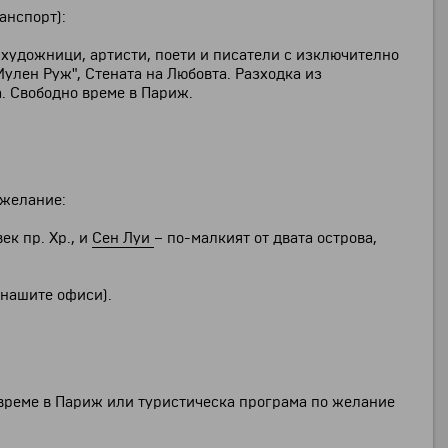
анспорт):
 художници, артисти, поети и писатели с изключително
„Мулен Руж", Стената на Любовта. Разходка из
. Свободно време в Париж.
 желание:
ек пр. Хр., и
Сен Луи
– по-малкият от двата острова,
 нашите офиси).
о време в Париж или туристическа програма по желание