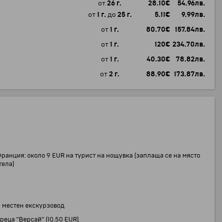
от
26 г.
28.10
€
54.96
лв.
от
1 г.
до
25 г.
5.11
€
9.99
лв.
от
1 г.
80.70
€
157.84
лв.
от
1 г.
120
€
234.70
лв.
от
1 г.
40.30
€
78.82
лв.
от
2 г.
88.90
€
173.87
лв.
:
ранция: около 9 EUR на турист на нощувка (заплаща се на място
тела)
с местен екскурзовод
реца "Версай" (10.50 EUR)