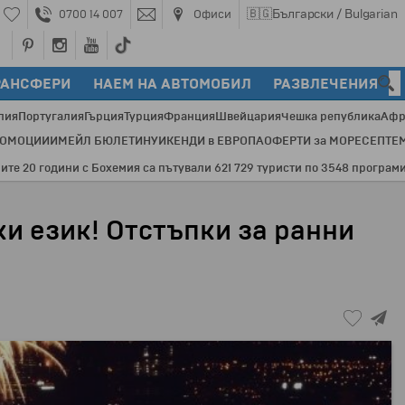
🇧🇬
Български / Bulgarian
0700 14 007
Офиси
РАНСФЕРИ
НАЕМ НА АВТОМОБИЛ
РАЗВЛЕЧЕНИЯ
лия
Португалия
Гърция
Турция
Франция
Швейцария
Чешка република
Афр
РОМОЦИИ
ИМЕЙЛ БЮЛЕТИН
УИКЕНДИ в ЕВРОПА
ОФЕРТИ за МОРЕ
СЕПТЕ
 Бохемия са пътували 621 729 туристи по 3548 програми и 82 дестинаци
ки език! Отстъпки за ранни