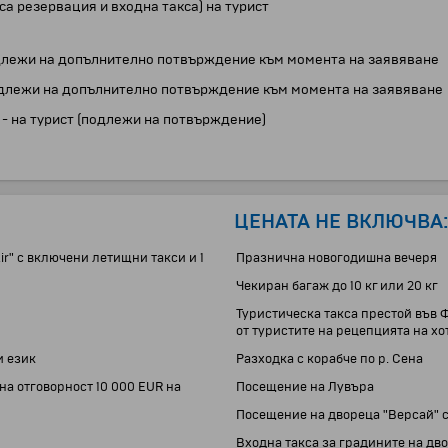
а резервация и входна такса) на турист
 подлежи на допълнително потвърждение към момента на заявяване
а подлежи на допълнително потвърждение към момента на заявяване
 - на турист (подлежи на потвърждение)
ЦЕНАТА НЕ ВКЛЮЧВА
r" с включени летищни такси и 1
Празнична новогодишна вечеря
Чекиран багаж до 10 кг или 20 кг
Туристическа такса престой във Ф
от туристите на рецепцията на хо
и език
Разходка с корабче по р. Сена
на отговорност 10 000 EUR на
Посещение на Лувъра
Посещение на двореца "Версай" 
Входна такса за градините на дво