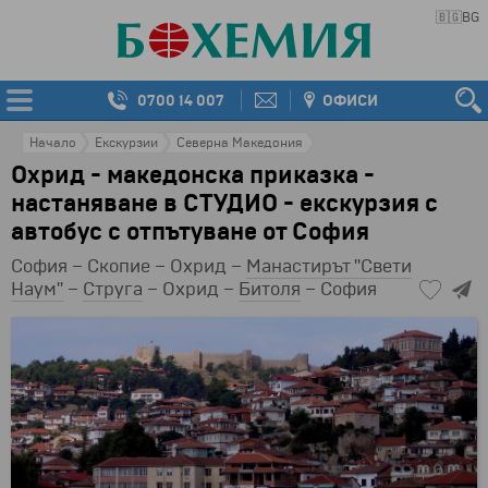
🇧🇬
BG
0700 14 007
ОФИСИ
Начало
Екскурзии
Северна Македония
Охрид - македонска приказка -
настаняване в СТУДИО - екскурзия с
автобус с отпътуване от София
София – Скопие – Охрид –
Манастирът "Свети
Наум"
–
Струга
– Охрид –
Битоля
– София