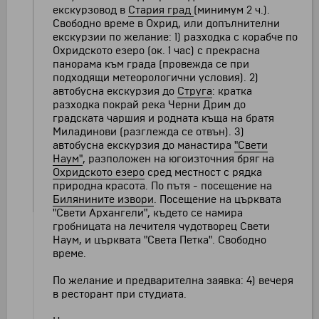
екскурзовод в
Стария град
(минимум 2 ч.).
Свободно време в Охрид, или допълнителни
екскурзии по желание: 1) разходка с корабче по
Охридското езеро (ок. 1 час) с прекрасна
панорама към града (провежда се при
подходящи метеорологични условия). 2)
автобусна екскурзия до
Струга
: кратка
разходка покрай река Черни Дрим до
градската чаршия и родната къща на братя
Миладинови (разглежда се отвън). 3)
автобусна екскурзия до манастира
"Свети
Наум"
, разположен на югоизточния бряг на
Охридското езеро
сред местност с рядка
природна красота. По пътя - посещение на
Билянините извори
. Посещение на църквата
"Свети Архангели
"
, където се намира
гробницата на лечителя чудотворец Свети
Наум, и църквата "Света Петка". Свободно
време.
По желание и предварителна заявка: 4) вечеря
в ресторант при студиата.