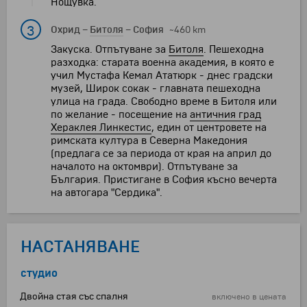
Нощувка.
3
Охрид
–
Битоля
–
София
~460 km
Закуска. Отпътуване за
Битоля
. Пешеходна
разходка: старата военна академия, в която е
учил Мустафа Кемал Ататюрк - днес градски
музей, Широк сокак - главната пешеходна
улица на града. Свободно време в Битоля или
по желание - посещение на
античния град
Хераклея Линкестис
, един от центровете на
римската култура в Северна Македония
(предлага се за периода от края на април до
началото на октомври). Отпътуване за
България. Пристигане в София късно вечерта
на автогара "Сердика".
НАСТАНЯВАНЕ
студио
Двойна стая със спалня
включено в цената