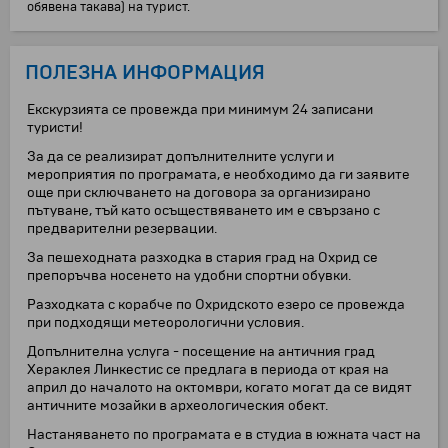
обявена такава) на турист.
ПОЛЕЗНА ИНФОРМАЦИЯ
Екскурзията се провежда при минимум 24 записани
туристи!
За да се реализират допълнителните услуги и
мероприятия по програмата, е необходимо да ги заявите
още при сключването на договора за организирано
пътуване, тъй като осъществяването им е свързано с
предварителни резервации.
За пешеходната разходка в стария град на Охрид се
препоръчва носенето на удобни спортни обувки.
Разходката с корабче по Охридското езеро се провежда
при подходящи метеорологични условия.
Допълнителна услуга - посещение на античния град
Хераклея Линкестис се предлага в периода от края на
април до началото на октомври, когато могат да се видят
античните мозайки в археологическия обект.
Настаняването по програмата е в студиа в южната част на