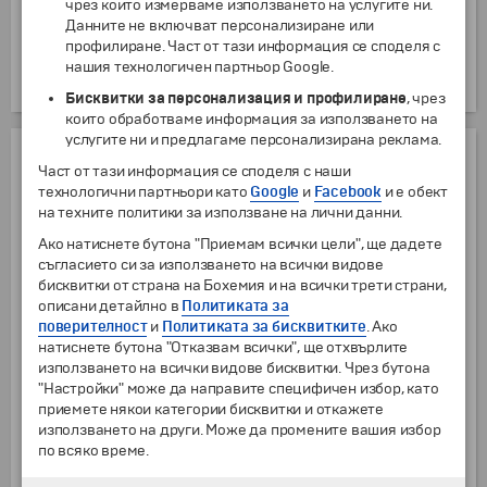
чрез които измерваме използването на услугите ни.
ОТСТЪПКИ
Данните не включват персонализиране или
профилиране. Част от тази информация се споделя с
Ученици и студенти до 25 години
нашия технологичен партньор Google.
от
3 г.
до
25 г.
7.67
€
15.00
лв.
Бисквитки за персонализация и профилиране
, чрез
които обработваме информация за използването на
услугите ни и предлагаме персонализирана реклама.
ЦЕНАТА ВКЛЮЧВА:
Част от тази информация се споделя с наши
технологични партньори като
Google
и
Facebook
и е обект
Транспорт с туристически автобус
на техните политики за използване на лични данни.
2 нощувки със закуски в студио в Охрид
Ако натиснете бутона "Приемам всички цели", ще дадете
Пешеходна разходка в Скопие с местен екскурзовод
съгласието си за използването на всички видове
бисквитки от страна на Бохемия и на всички трети страни,
Пешеходна разходка в Охрид с местен екскурзовод
описани детайлно в
Политиката за
Посещение на Битоля
поверителност
и
Политиката за бисквитките
. Ако
натиснете бутона "Отказвам всички", ще отхвърлите
Застраховка "Помощ при пътуване в чужбина" с асистанс и
лимит на отговорност 10 000 EUR на застрахователна
използването на всички видове бисквитки. Чрез бутона
компания "Евроинс"
"Настройки" може да направите специфичен избор, като
приемете някои категории бисквитки и откажете
Водач от България
използването на други. Може да промените вашия избор
по всяко време.
ЦЕНАТА НЕ ВКЛЮЧВА: