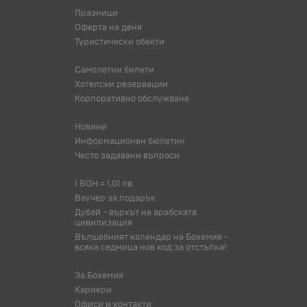
Празници
Оферта на деня
Туристически обекти
Самолетни билети
Хотелски резервации
Корпоративно обслужване
Новини
Информационен бюлетин
Често задавани въпроси
1 BOH = 1,01 лв.
Ваучер за подарък
Дубай - върхът на арабската
цивилизация
Вълшебният календар на Бохемия -
всяка седмица нов код за отстъпка!
За Бохемия
Кариери
Офиси и контакти