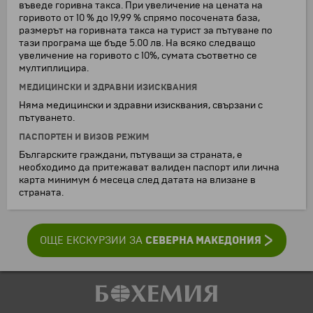
въведе горивна такса. При увеличение на цената на
горивото от 10 % до 19,99 % спрямо посочената база,
размерът на горивната такса на турист за пътуване по
тази програма ще бъде 5.00 лв. На всяко следващо
увеличение на горивото с 10%, сумата съответно се
мултиплицира.
МЕДИЦИНСКИ И ЗДРАВНИ ИЗИСКВАНИЯ
Няма медицински и здравни изисквания, свързани с
пътуването.
ПАСПОРТЕН И ВИЗОВ РЕЖИМ
Българските граждани, пътуващи за страната, е
необходимо да притежават валиден паспорт или лична
карта минимум 6 месеца след датата на влизане в
страната.
СЕВЕРНА МАКЕДОНИЯ
ОЩЕ ЕКСКУРЗИИ ЗА