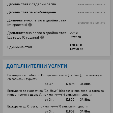
Двойна стая с отделни легла
включено в цената
Двойна стая за комбиниране
включено в цената
Допълнително легло в двойна стая
включено в цената
(възрастен)
Допълнително легло в двойна стая
-5.11 €
(дете до 10 години)
-9.99 лв.
+20.40 €
Единична стая
+39.90 лв.
ДОПЪЛНИТЕЛНИ УСЛУГИ
Разходка с корабче по Охридското езеро (ок. 1 час), при минимум
25 записани туристи
от
3 г.
17.80
€
34.81
лв.
Екскурзия до манастира "Св. Наум" (без включена входна такса за
манастирската църква), при минимум 14 записани туристи
от
3 г.
17.80
€
34.81
лв.
Екскурзия до Струга, при минимум 10 записани туристи
от
3 г.
17.80
€
34.81
лв.