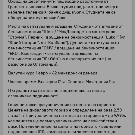
Охрид, на десет минути пешеходно разстояние от
Градската чаршия. Всяко студио предлага телевизор с
кабелна телевизия, баня с душ, кърпи. Студиата не са
оборудвани с кухненски бокс.
Места на отпътуване и връщане: Студена - отпътуване от
бензиностанция "Шел"/ "МакДоналдс" на магистрала
"Струма", Перник - връщане на бензиностанция "Lukoil" (ул.
"Юрий Гагарин", до "Kaufland"); Дупница - отпътуване от
бензиностанция "OMV"/ връщане на бензиностанция
"ЕКО"; Кюстендил - отпътуване и връщане на
бензиностанция "Юг Ойл" на околовръстния път (на
разклона за Олтоманци).
Валутен курс: 1 евро = 62 македонски денара
Часово време: България 12 ч.; Северна Македония 11 ч.
Пътуването като цяло не е подходящо за лица с
ограничена подвижност!
Горивни такси при увеличение на цената на горивото:
Цената на дизеловото гориво е определена на база 2.50
лв за 1 л. При увеличение на цената на горивото - до 9,99%,
компанията ще поеме увеличението на свой собствен
риск. При увеличение на цената на горивото - равно или
надвишаващо 10%, компанията си запазва правото да