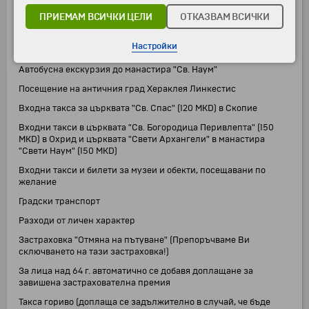
Вечери
ПРИЕМАМ ВСИЧКИ ЦЕЛИ
ОТКАЗВАМ ВСИЧКИ
Разходка с корабче по Охридското езеро
Настройки
Автобусна екскурзия до Струга
Автобусна екскурзия до манастира "Св. Наум"
Посещение на античния град Хераклея Линкестис
Входна такса за църквата "Св. Спас" (120 MKD) в Скопие
Входни такси в църквата "Св. Богородица Перивлепта" (150
MKD) в Охрид и църквата "Свети Архангели" в манастира
"Свети Наум" (150 MKD)
Входни такси и билети за музеи и обекти, посещавани по
желание
Градски транспорт
Разходи от личен характер
Застраховка "Отмяна на пътуване" (Препоръчваме Ви
сключването на тази застраховка!)
За лица над 64 г. автоматично се добавя доплащане за
завишена застрахователна премия
Такса гориво (доплаща се задължително в случай, че бъде