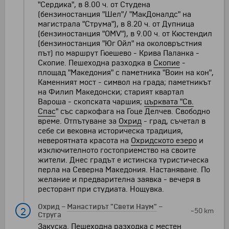
"Сердика", в 8.00 ч. от Студена
(бензиностанция "Шел"/ "МакДоналдс" на
магистрала "Струма"), в 8.20 ч. от Дупница
(бензиностанция "OMV"), в 9.00 ч. от Кюстендил
(бензиностанция "Юг Ойл" на околовръстния
път) по маршрут Гюешево - Крива Паланка -
Скопие. Пешеходна разходка в
Скопие
-
площад "Македония" с паметника "Воин на кон",
Каменният мост - символ на града; паметникът
на Филип Македонски; старият квартал
Вароша - скопската чаршия;
църквата "
Св.
Спас
" със саркофага на Гоце Делчев. Свободно
време. Отпътуване за
Охрид
- град, съчетал в
себе си вековна историческа традиция,
невероятната красота на
Охридското езеро
и
изключителното гостоприемство на своите
жители. Днес градът е истинска туристическа
перла на Северна Македония. Настаняване. По
желание и предварителна заявка - вечеря в
ресторант при студиата. Нощувка.
Охрид
–
Манастирът "Свети Наум"
–
2
~50 km
Струга
Закуска. Пешеходна разходка с местен