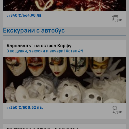
340 €
/
664.98 лв.
от
5 дни
Екскурзии с автобус
Карнавалът на остров Корфу
3 нощувки, закуски и вечери! Хотел 4*!
260 €
/
508.52 лв.
от
4 дни