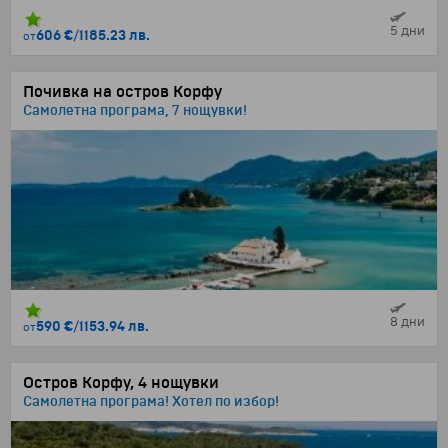
5 дни
606 €
/
1185.23 лв.
от
Почивка на остров Корфу
Самолетна програма, 7 нощувки!
8 дни
590 €
/
1153.94 лв.
от
Остров Корфу, 4 нощувки
Самолетна програма! Хотел по избор!