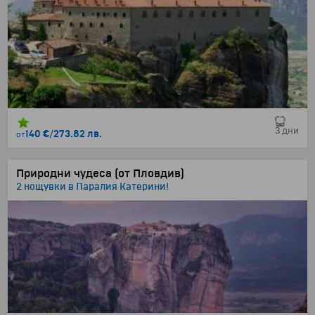
3 дни
140 €
/
273.82 лв.
от
Природни чудеса (от Пловдив)
2 нощувки в Паралия Катерини!