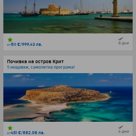
8 дни
511 €
/
999.43 лв.
от
Почивка на остров Крит
5 нощувки, самолетна програма!
6 дни
451 €
/
882.08 лв.
от