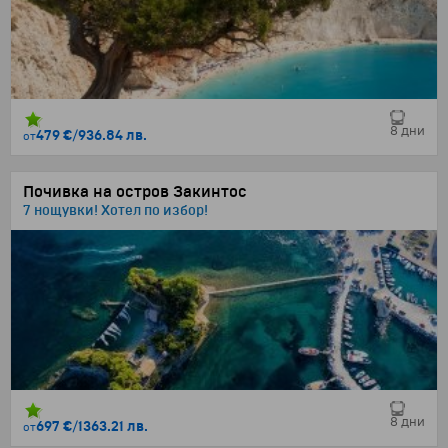
8 дни
479 €
/
936.84 лв.
от
Почивка на остров Закинтос
7 нощувки! Хотел по избор!
8 дни
697 €
/
1363.21 лв.
от