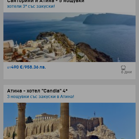
Санторини и Атина - 5 нощувки
хотели 3* със закуски!
490 €
/
958.36 лв.
от
6 дни
Атина - хотел "Candia" 4*
3 нощувки със закуски в Атина!