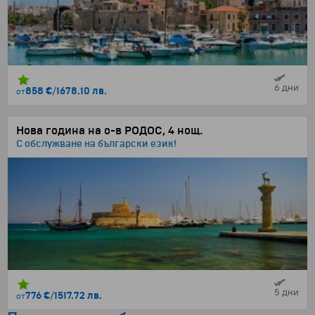
6 дни
858 €
/
1678.10 лв.
от
Нова година на о-в РОДОС, 4 нощ.
С обслужване на български език!
5 дни
776 €
/
1517.72 лв.
от