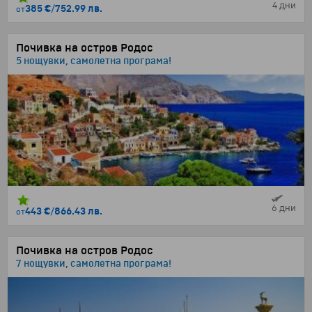
4 дни
385 €
/
752.99 лв.
от
Почивка на остров Родос
5 нощувки, самолетна програма!
6 дни
443 €
/
866.43 лв.
от
Почивка на остров Родос
7 нощувки, самолетна програма!