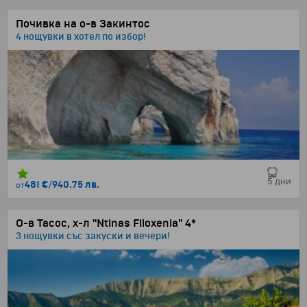
Почивка на о-в Закинтос
4 нощувки в хотел по избор!
5 дни
481 €
/
940.75 лв.
от
О-в Тасос, х-л "Ntinas Filoxenia" 4*
3 нощувки със закуски и вечери!