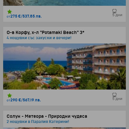
5 дни
275 €
/
537.85 лв.
от
О-в Корфу, х-л "Potamaki Beach" 3*
4 нощувки със закуски и вечери!
5 дни
290 €
/
567.19 лв.
от
Солун - Метеора - Природни чудеса
2 нощувки в Паралия Катерини!