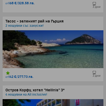
168 €
/
328.58 лв.
от
3 дни
Тасос - зеленият рай на Гърция
2 нощувки със закуски!
3 дни
142 €
/
277.73 лв.
от
Остров Корфу, хотел "Hellinis" 3*
4 нощувки на All inclusive!