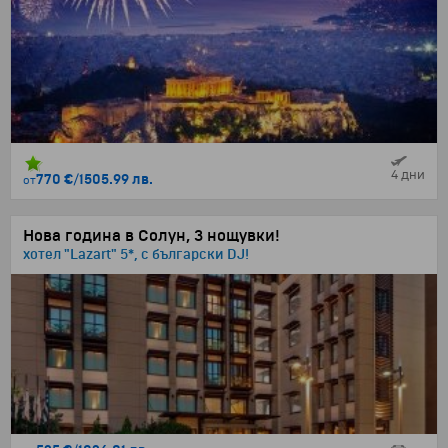
4 дни
770 €
/
1505.99 лв.
от
Нова година в Солун, 3 нощувки!
хотел "Lazart" 5*, с български DJ!