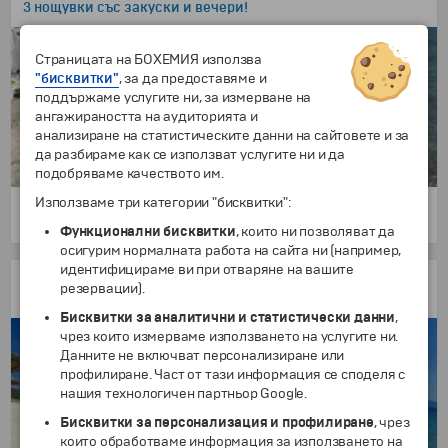
3 нощувки със закуски и вечери!
Страницата на БОХЕМИЯ използва
"бисквитки"
, за да предоставяме и
поддържаме услугите ни, за измерване на
ангажираността на аудиторията и
анализиране на статистическите данни на сайтовете и за
да разбираме как се използват услугите ни и да
подобряваме качеството им.
Използваме три категории "бисквитки":
4 дни
253 €
/
494.82 лв.
от
Функционални бисквитки
, които ни позволяват да
осигурим нормалната работа на сайта ни (например,
идентифицираме ви при отваряне на вашите
Почивка на Халкидики, Ситония
резервации).
7 нощувки в хотел по избор!
Бисквитки за аналитични и статистически данни
,
чрез които измерваме използването на услугите ни.
Данните не включват персонализиране или
профилиране. Част от тази информация се споделя с
нашия технологичен партньор Google.
Бисквитки за персонализация и профилиране
, чрез
които обработваме информация за използването на