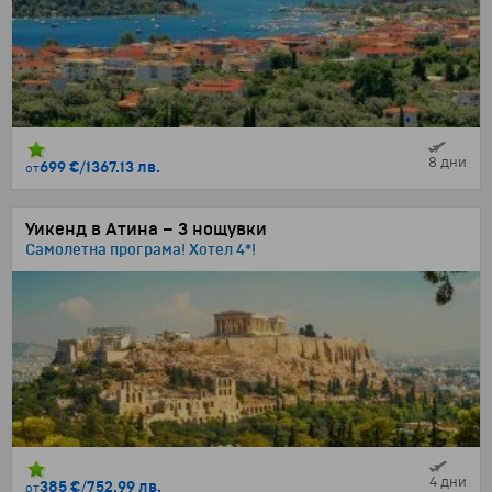
8 дни
699 €
/
1367.13 лв.
от
Уикенд в Атина – 3 нощувки
Самолетна програма! Хотел 4*!
4 дни
385 €
/
752.99 лв.
от