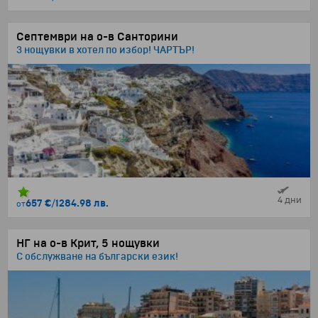
Септември на о-в Санторини
3 нощувки в хотел по избор! ЧАРТЪР!
4 дни
657 €
/
1284.98 лв.
от
НГ на о-в Крит, 5 нощувки
С обслужване на български език!