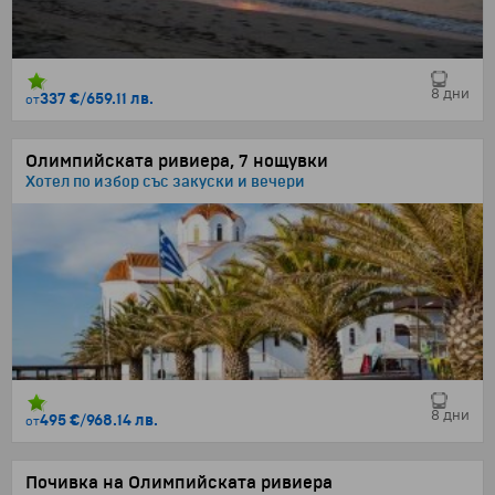
8 дни
337 €
/
659.11 лв.
от
Олимпийската ривиера, 7 нощувки
Хотел по избор със закуски и вечери
8 дни
495 €
/
968.14 лв.
от
Почивка на Олимпийската ривиера