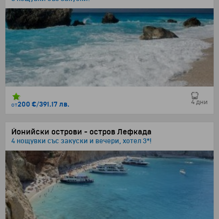
4 дни
200 €
/
391.17 лв.
от
Йонийски острови - остров Лефкада
4 нощувки със закуски и вечери, хотел 3*!