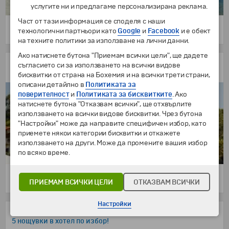
услугите ни и предлагаме персонализирана реклама.
Част от тази информация се споделя с наши
технологични партньори като
Google
и
Facebook
и е обект
8 дни
398 €
/
778.42 лв.
от
на техните политики за използване на лични данни.
Ако натиснете бутона "Приемам всички цели", ще дадете
Почивка на Урануполи, Атон
съгласието си за използването на всички видове
3 нощувки в "Aristoteles Holiday Resort" 4*
бисквитки от страна на Бохемия и на всички трети страни,
описани детайлно в
Политиката за
поверителност
и
Политиката за бисквитките
. Ако
натиснете бутона "Отказвам всички", ще отхвърлите
използването на всички видове бисквитки. Чрез бутона
"Настройки" може да направите специфичен избор, като
приемете някои категории бисквитки и откажете
използването на други. Може да промените вашия избор
по всяко време.
4 дни
ПРИЕМАМ ВСИЧКИ ЦЕЛИ
ОТКАЗВАМ ВСИЧКИ
441 €
/
862.52 лв.
от
Настройки
Почивка на остров Лефкада
5 нощувки в хотел по избор!