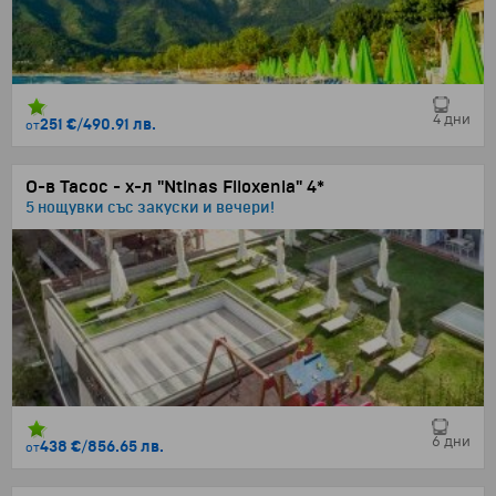
4 дни
251 €
/
490.91 лв.
от
О-в Тасос - х-л "Ntinas Filoxenia" 4*
5 нощувки със закуски и вечери!
6 дни
438 €
/
856.65 лв.
от