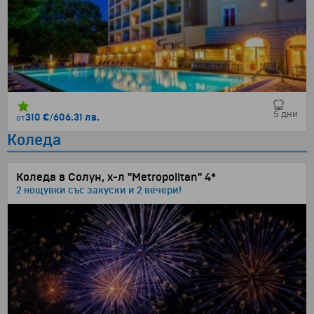
5 дни
310 €
/
606.31 лв.
от
Коледа
Коледа в Солун, х-л "Metropolitan" 4*
2 нощувки със закуски и 2 вечери!