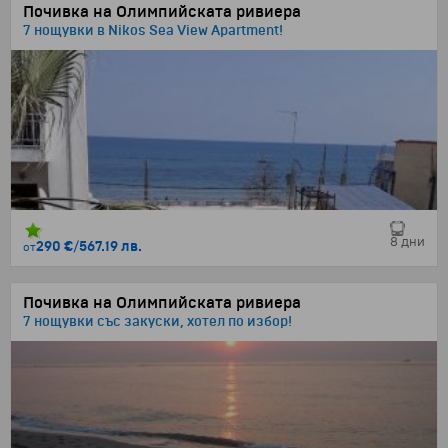
Почивка на Олимпийската ривиера
7 нощувки в Nikos Sea View Apartment!
8 дни
290 €
/
567.19 лв.
от
Почивка на Олимпийската ривиера
7 нощувки със закуски, хотел по избор!