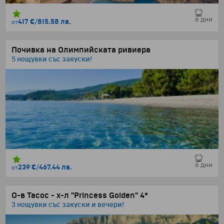
6 дни
417 €
/
815.58 лв.
от
Почивка на Олимпийската ривиера
5 нощувки със закуски!
6 дни
239 €
/
467.44 лв.
от
О-в Тасос - х-л "Princess Golden" 4*
3 нощувки със закуски и вечери!