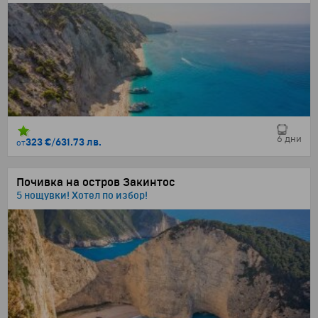
6 дни
323 €
/
631.73 лв.
от
Почивка на остров Закинтос
5 нощувки! Хотел по избор!