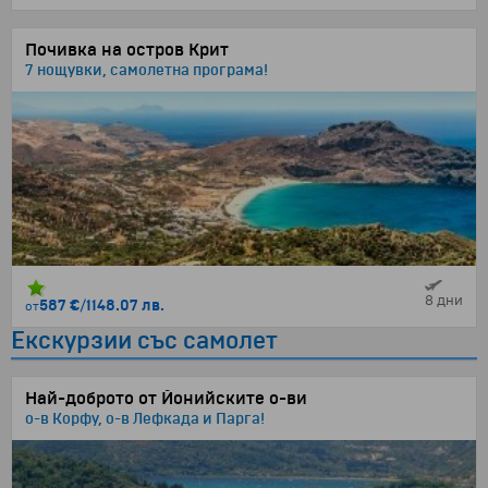
Почивка на остров Крит
7 нощувки, самолетна програма!
8 дни
587 €
/
1148.07 лв.
от
Екскурзии със самолет
Най-доброто от Йонийските о-ви
о-в Корфу, о-в Лефкада и Парга!