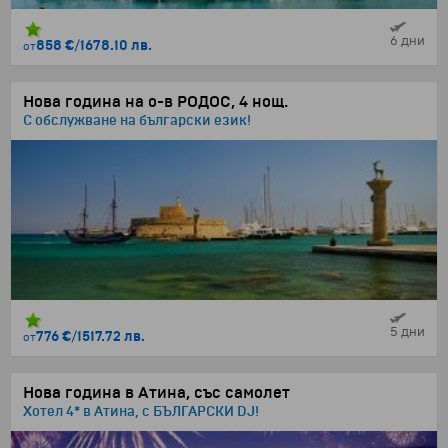
6 дни
858 €
/
1678.10 лв.
от
Нова година на о-в РОДОС, 4 нощ.
С обслужване на български език!
5 дни
776 €
/
1517.72 лв.
от
Нова година в Атина, със самолет
Хотел 4* в Атина, с БЪЛГАРСКИ DJ!