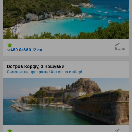
5 дни
450 €
/
880.12 лв.
от
Остров Корфу, 3 нощувки
Самолетна програма! Хотел по избор!