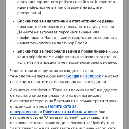
осигурим нормалната работа на сайта ни (например,
злато. Този лукс е достъпен не само за гостите на
идентифицираме ви при отваряне на вашите
хотела - съоръженията на „The Emirates Palace” са
резервации).
свободно отворени за всички. В Абу Даби се
Бисквитки за аналитични и статистически данни
,
намира също и небостъргачът Capital Gate, който е
чрез които измерваме използването на услугите ни.
признат за най-наклонената сграда в света. Освен
Данните не включват персонализиране или
модерните лъскави и високи сгради с
профилиране. Част от тази информация се споделя с
разнообразни форми, в Абу Даби интерес
нашия технологичен партньор Google.
представляват и някои културни паметници:
Бисквитки за персонализация и профилиране
, чрез
които обработваме информация за използването на
услугите ни и предлагаме персонализирана реклама.
Джамията Шейх Зайед – това е най-голямата
джамия в ОАЕ и третата по големина в света. Носи
Част от тази информация се споделя с наши
името на основателя и първи президент на
технологични партньори като
Google
и
Facebook
и е обект
страната - шейх Зайед бин Султан Ал Нахаян,
на техните политики за използване на лични данни.
чийто тленни останки почиват в нея. Огромната
Ако натиснете бутона "Приемам всички цели", ще дадете
сграда може да побере до 40 000 поклонници.
съгласието си за използването на всички видове
бисквитки от страна на Бохемия и на всички трети страни,
описани детайлно в
Политиката за
Дворцовата крепост „Al Hosn” – крепостта е
поверителност
и
Политиката за бисквитките
. Ако
наричана още Белия форт. Сградата е построена
натиснете бутона "Отказвам всички", ще отхвърлите
1793 г. и е служела за резиденция на бившите
използването на всички видове бисквитки. Чрез бутона
управници. В момента е музей с множество
"Настройки" може да направите специфичен избор, като