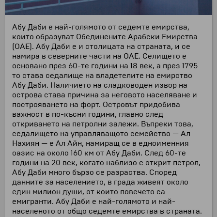
Абу Даби е най-голямото от седемте емирства,
които образуват Обединените Арабски Емирства
(ОАЕ). Абу Даби е и столицата на страната, и се
намира в северните части на ОАЕ. Селището е
основано през 60-те години на 18 век, а през 1795
то става седалище на владетелите на емирство
Абу Даби. Наличието на сладководен извор на
острова става причина за неговото населяване и
построяването на форт. Островът придобива
важност в по-късни години, главно след
откриването на петролни залежи. Въпреки това,
седалището на управляващото семейство — Ал
Нахиян — е Ал Айн, намиращ се в едноименния
оазис на около 160 км от Абу Даби. След 60-те
години на 20 век, когато наблизо е открит петрол,
Абу Даби много бързо се разраства. Според
данните за населението, в града живеят около
един милион души, от които повечето са
емигранти. Абу Даби е най-голямото и най-
населеното от общо седемте емирства в страната.