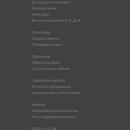
Екскурзии и почивки
Направления
Календар
Всички програми от А до Я
Промоции
Горещи оферти
Потвърдени дати
Празници
Оферта на деня
Туристически обекти
Самолетни билети
Хотелски резервации
Корпоративно обслужване
Новини
Информационен бюлетин
Често задавани въпроси
1 BOH = 1,01 лв.