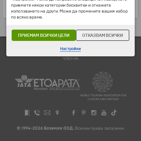
експонати и исторически фотографии.
приемете някои категории бисквитки и откажете
използването на други. Може да промените вашия избор
по всяко време.
Екскурзии и почивки до ОАЕ »
ПРИЕМАМ ВСИЧКИ ЦЕЛИ
ОТКАЗВАМ ВСИЧКИ
Настройки
ЧЛЕН НА
© 1994-2026 Бохемия ООД.
Всички права запазени.