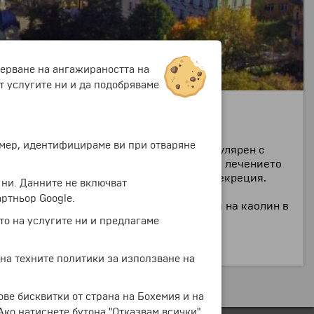
мерване на ангажираността на
т услугите ни и да подобряваме
 при сливането на реките Охрже и Тепла.
ример, идентифицираме ви при отваряне
ят и известен балнеокурорт в Чехия, популярен с
лязо, натрий и хлор вода е подходяща за лечението
акто и за стимулиране на инсулиновата секреция.
 ни. Данните не включват
ртньор Google.
нска и гориста област. Богатите залежи на каолин в
то на услугите ни и предлагаме
 на техните политики за използване на
ове бисквитки от страна на Бохемия и на
 Ако натиснете бутона "Отказвам всички",