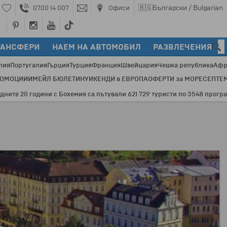
🇧🇬
Български / Bulgarian
0700 14 007
Офиси
РАНСФЕРИ
НАЕМ НА АВТОМОБИЛ
РАЗВЛЕЧЕНИЯ
лия
Португалия
Гърция
Турция
Франция
Швейцария
Чешка република
Афр
РОМОЦИИ
ИМЕЙЛ БЮЛЕТИН
УИКЕНДИ в ЕВРОПА
ОФЕРТИ за МОРЕ
СЕПТЕ
0 години с Бохемия са пътували 621 729 туристи по 3548 програми и 82