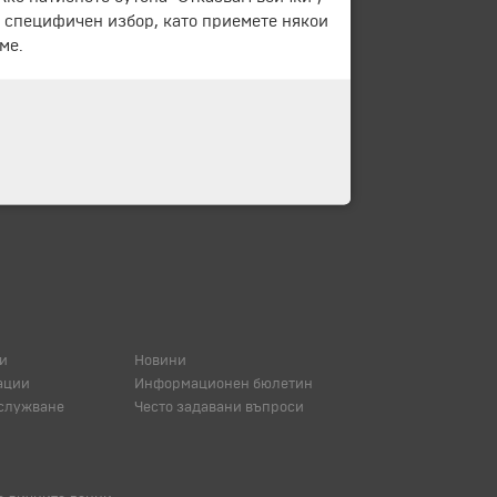
е специфичен избор, като приемете някои
ме.
и
Новини
ации
Информационен бюлетин
служване
Често задавани въпроси