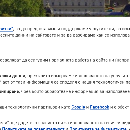
витки"
, за да предоставяме и поддържаме услугите ни, за из
еските данни на сайтовете и за да разбираме как се използва
западна Чехия, център на Карловския край. Разположен е
 позволяват да осигурим нормалната работа на сайта ни (нап
с своите минерални извори. Днес тук се намира най-големи
а редица заболявания. Богатата на калций, магнезий, же
чката и спомага за понижаване нивото на холестерола, к
чески данни
, чрез които измерваме използването на услугите
аст от тази информация се споделя с нашия технологичен па
д, намиращ се на 375-645 м. надморска височина в плани
 и порцелановата промишленост.
филиране
, чрез които обработваме информация за използване
наши технологични партньори като
Google
и
Facebook
и е обект
Екскурзии и почивки до Чешка република »
ели", ще дадете съгласието си за използването на всички вид
в
Политиката за поверителност
и
Политиката за бисквитките
.