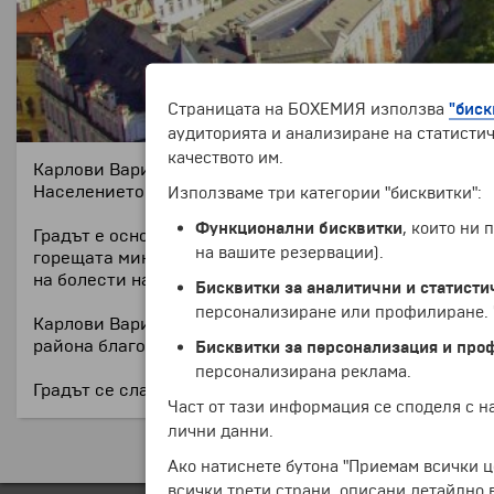
Страницата на БОХЕМИЯ използва
"биск
аудиторията и анализиране на статистич
качеството им.
Карлови Вари е курортен и фестивален град в северо
Населението е около 50 000 души.
Използваме три категории "бисквитки":
Функционални бисквитки
, които ни
Градът е основан през XIV в. и бързо се е прочул съ
на вашите резервации).
горещата минерална вода, която има лечебен ефект з
на болести на храносмилателния тракт, червата, жлъ
Бисквитки за аналитични и статисти
персонализиране или профилиране. Ч
Карлови Вари е изключително красив и живописен гра
района благоприятстват развитието на стъкларската
Бисквитки за персонализация и про
персонализирана реклама.
Градът се слави и със своя билков ликьор Бехеровка.
Част от тази информация се споделя с 
лични данни.
Ако натиснете бутона "Приемам всички ц
всички трети страни, описани детайлно 