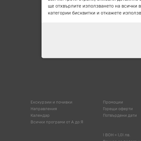
ще отхвърлите използването на всички в
категории бисквитки и откажете използв
Екскурзии и почивки
Промоции
Направления
Горещи оферти
Календар
Потвърдени дати
Всички програми от А до Я
1 BOH = 1,01 лв.