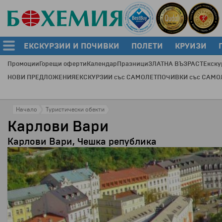
ЕКСКУРЗИИ И ПОЧИВКИ
ПОЛЕТИ
КРУИЗИ
Промоции
Горещи оферти
Календар
Празници
ЗЛАТНА ВЪЗРАСТ
Екску
НОВИ ПРЕДЛОЖЕНИЯ
ЕКСКУРЗИИ със САМОЛЕТ
ПОЧИВКИ със САМО
Начало
Туристически обекти
Карлови Вари
Карлови Вари, Чешка република