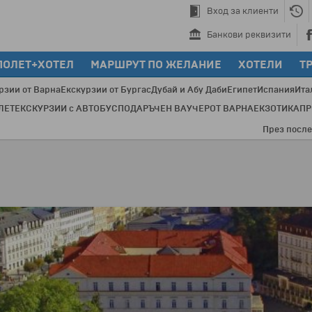
Вход за клиенти
Банкови реквизити
ПОЛЕТ+ХОТЕЛ
МАРШРУТ ПО ЖЕЛАНИЕ
ХОТЕЛИ
Т
рзии от Варна
Екскурзии от Бургас
Дубай и Абу Даби
Египет
Испания
Ита
ЛЕТ
ЕКСКУРЗИИ с АВТОБУС
ПОДАРЪЧЕН ВАУЧЕР
ОТ ВАРНА
ЕКЗОТИКА
П
През последните 2