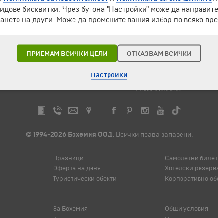
идове бисквитки. Чрез бутона "Настройки" може да направит
ането на други. Може да промените вашия избор по всяко вре
ЧЛЕН НА
ПРИЕМАМ ВСИЧКИ ЦЕЛИ
ОТКАЗВАМ ВСИЧКИ
Настройки
© 1994-2026 Бохемия ООД.
Всички права запазени.
Празници
Самолетни билет
Оферта на деня
Хотелски резерв
Туристически обекти
Корпоративно об
За Бохемия
Общи условия