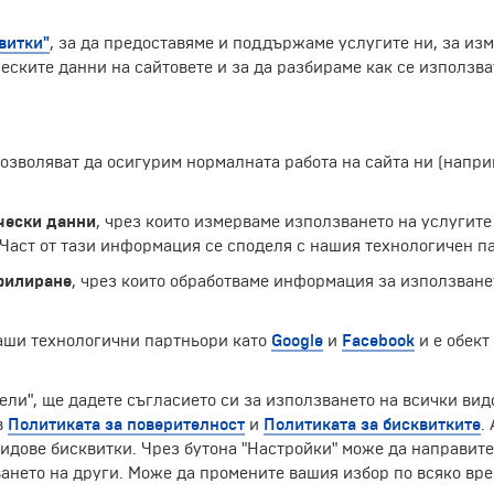
витки"
, за да предоставяме и поддържаме услугите ни, за из
еските данни на сайтовете и за да разбираме как се използва
 позволяват да осигурим нормалната работа на сайта ни (нап
ринцовете на Бохемия на брега на река Вълтава. През век
а започва през 1406 г., но през 1770 г. тя е реконструира
видно стълбище с 287 стъпала посетителите могат да се 
чески данни
, чрез които измерваме използването на услугите
 в църквата “Св. Вит” се съхраняват скъпоценните камън
аст от тази информация се споделя с нашия технологичен па
ътеводители на града и се е превърнала в символ не сам
филиране
, чрез които обработваме информация за използване
Екскурзии и почивки до Чешка република »
наши технологични партньори като
Google
и
Facebook
и е обект
ели", ще дадете съгласието си за използването на всички вид
в
Политиката за поверителност
и
Политиката за бисквитките
.
ЧЛЕН НА
идове бисквитки. Чрез бутона "Настройки" може да направит
ането на други. Може да промените вашия избор по всяко вре