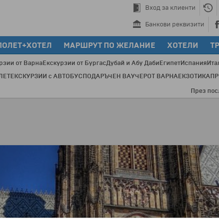
Вход за клиенти
Банкови реквизити
ПОЛЕТ+ХОТЕЛ
МАРШРУТ ПО ЖЕЛАНИЕ
ХОТЕЛИ
Т
рзии от Варна
Екскурзии от Бургас
Дубай и Абу Даби
Египет
Испания
Ита
ЛЕТ
ЕКСКУРЗИИ с АВТОБУС
ПОДАРЪЧЕН ВАУЧЕР
ОТ ВАРНА
ЕКЗОТИКА
П
През последни