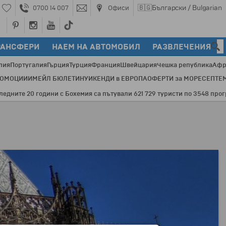
🇧🇬
Български / Bulgarian
0700 14 007
Офиси
РАНСФЕРИ
НАЕМ НА АВТОМОБИЛ
РАЗВЛЕЧЕНИЯ
лия
Португалия
Гърция
Турция
Франция
Швейцария
Чешка република
Афр
РОМОЦИИ
ИМЕЙЛ БЮЛЕТИН
УИКЕНДИ в ЕВРОПА
ОФЕРТИ за МОРЕ
СЕПТЕ
те 20 години с Бохемия са пътували 621 729 туристи по 3548 програми 