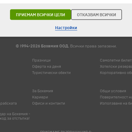
ПРИЕМАМ ВСИЧКИ ЦЕЛИ
ОТКАЗВАМ ВСИЧКИ
Настройки
© 1994-2026 Бохемия ООД.
Всички права запазени.
Празници
Самолетни билет
Оферта на деня
Хотелски резерв
Туристически обекти
Корпоративно об
За Бохемия
Общи условия
Кариери
Поверителност н
арабската
Офиси и контакти
Използване на б
ар на Бохемия -
код за отстъпка!