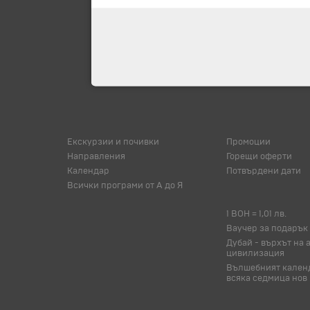
Екскурзии и почивки
Промоции
Направления
Горещи оферти
Календар
Потвърдени дати
Всички програми от А до Я
1 BOH = 1,01 лв.
Ваучер за подарък
Дубай - върхът на 
цивилизация
Вълшебният календ
всяка седмица нов 