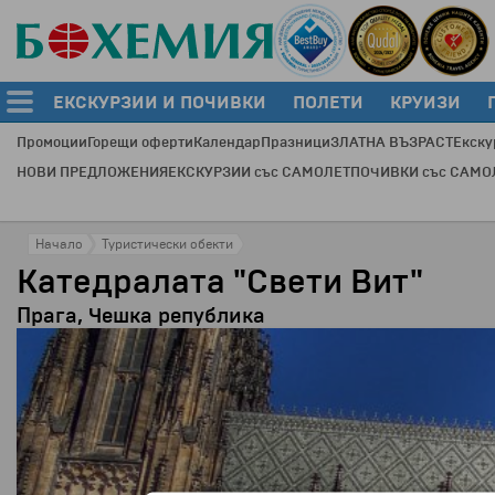
ЕКСКУРЗИИ И ПОЧИВКИ
ПОЛЕТИ
КРУИЗИ
Промоции
Горещи оферти
Календар
Празници
ЗЛАТНА ВЪЗРАСТ
Екску
НОВИ ПРЕДЛОЖЕНИЯ
ЕКСКУРЗИИ със САМОЛЕТ
ПОЧИВКИ със САМО
Начало
Туристически обекти
Катедралата "Свети Вит"
Прага, Чешка република