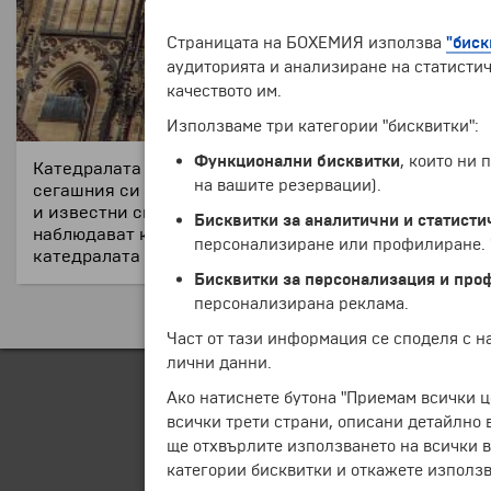
Страницата на БОХЕМИЯ използва
"биск
аудиторията и анализиране на статистич
качеството им.
Използваме три категории "бисквитки":
Функционални бисквитки
, които ни
Катедралата "Свети Вит" е построена през 9 век от п
на вашите резервации).
сегашния си вид е от 1929 г. Строежът на камбанарият
и известни сгради в Чехия. По внушителното спирало
Бисквитки за аналитични и статисти
наблюдават красивата гледка към Златна Прага. Днес
персонализиране или профилиране. Ч
катедралата се среща на почти всички туристически п
Бисквитки за персонализация и про
персонализирана реклама.
Част от тази информация се споделя с 
лични данни.
Ако натиснете бутона "Приемам всички ц
всички трети страни, описани детайлно 
ще отхвърлите използването на всички в
категории бисквитки и откажете използв