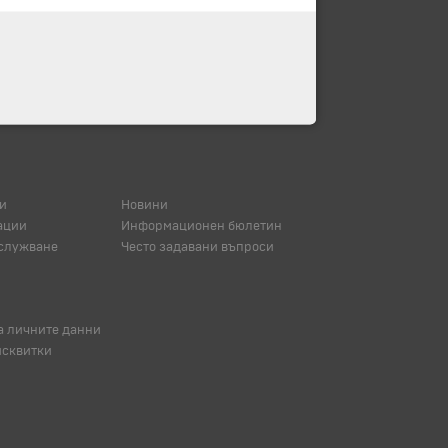
и
Новини
ации
Информационен бюлетин
служване
Често задавани въпроси
а личните данни
исквитки