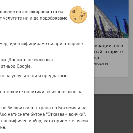
мерване на ангажираността на
т услугите ни и да подобряваме
ример, идентифицираме ви при отваряне
овете тя е била подложена на много реставрации, но в
на в бароков стил. Катедаралата е една от най-старите
изкачат на достатъчно високо място, за да
 ни. Данните не включват
и на короната. Панорамната гледка на замъка и
ртньор Google.
о на Прага, но и на цялата държава.
то на услугите ни и предлагаме
 на техните политики за използване на
ове бисквитки от страна на Бохемия и на
 Ако натиснете бутона "Отказвам всички",
е специфичен избор, като приемете някои
ме.