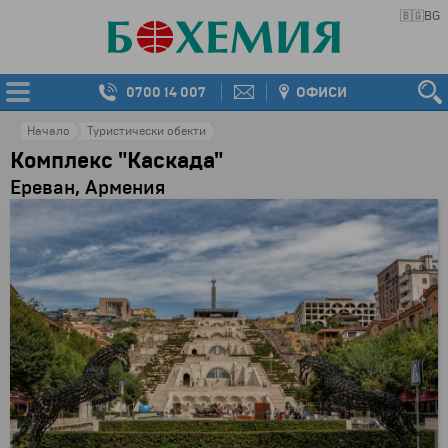
🇧🇬
BG
0700 14 007
ОФИСИ
Начало
Туристически обекти
Комплекс "Каскада"
Ереван, Армения