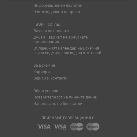
Информационен бюлетин
Често задавани въпроси
1 BOH = 1,01 лв.
Ваучер за подарък
Дубай - върхът на арабската
цивилизация
Вълшебният календар на Бохемия -
всяка седмица нов код за отстъпка!
За Бохемия
Кариери
Офиси и контакти
Общи условия
Поверителност на личните данни
Използване на бисквитки
ПРИЕМАМЕ РАЗПЛАЩАНИЯ С: