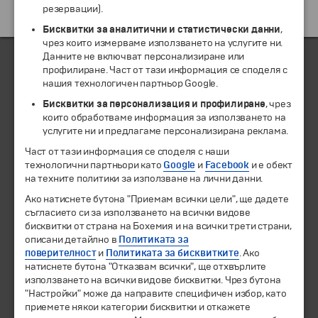
резервации).
Екскурзии и почивки до Гърция »
Бисквитки за аналитични и статистически данни
,
чрез които измерваме използването на услугите ни.
Данните не включват персонализиране или
профилиране. Част от тази информация се споделя с
нашия технологичен партньор Google.
ЧЛЕН НА
Бисквитки за персонализация и профилиране
, чрез
които обработваме информация за използването на
услугите ни и предлагаме персонализирана реклама.
Част от тази информация се споделя с наши
технологични партньори като
Google
и
Facebook
и е обект
на техните политики за използване на лични данни.
Ако натиснете бутона "Приемам всички цели", ще дадете
съгласието си за използването на всички видове
бисквитки от страна на Бохемия и на всички трети страни,
описани детайлно в
Политиката за
© 1994-2026 Бохемия ООД.
Всички права запазени.
поверителност
и
Политиката за бисквитките
. Ако
натиснете бутона "Отказвам всички", ще отхвърлите
Екскурзии и почивки
използването на всички видове бисквитки. Чрез бутона
"Настройки" може да направите специфичен избор, като
Направления
приемете някои категории бисквитки и откажете
Календар