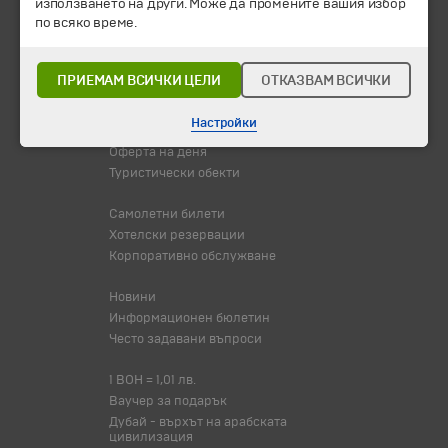
използването на други. Може да промените вашия избор
Всички програми от А до Я
по всяко време.
Промоции
Горещи оферти
ПРИЕМАМ ВСИЧКИ ЦЕЛИ
ОТКАЗВАМ ВСИЧКИ
Потвърдени дати
Настройки
Празници
Оферта на деня
Туристически обекти
Самолетни билети
Хотелски резервации
Корпоративно обслужване
Новини
Информационен бюлетин
Често задавани въпроси
1 BOH = 1,01 лв.
Ваучер за подарък
Дубай - върхът на арабската
цивилизация