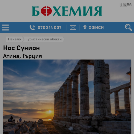
🇧🇬
BG
0700 14 007
ОФИСИ
Начало
Туристически обекти
Нос Сунион
Атина, Гърция