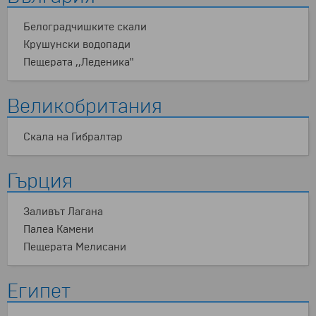
Белоградчишките скали
Крушунски водопади
Пещерата ,,Леденика"
Великобритания
Скала на Гибралтар
Гърция
Заливът Лагана
Палеа Камени
Пещерата Мелисани
Египет