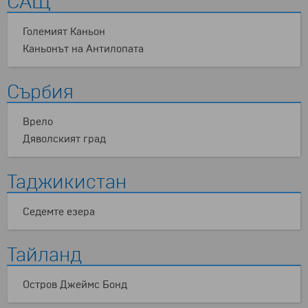
САЩ
Големият Каньон
Каньонът на Антилопата
Сърбия
Врело
Дяволският град
Таджикистан
Седемте езера
Тайланд
Остров Джеймс Бонд