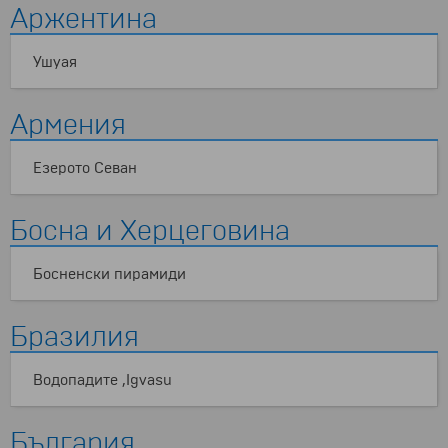
Аржентина
Ушуая
Армения
Езерото Севан
Босна и Херцеговина
Босненски пирамиди
Бразилия
Водопадите ,Igvasu
България