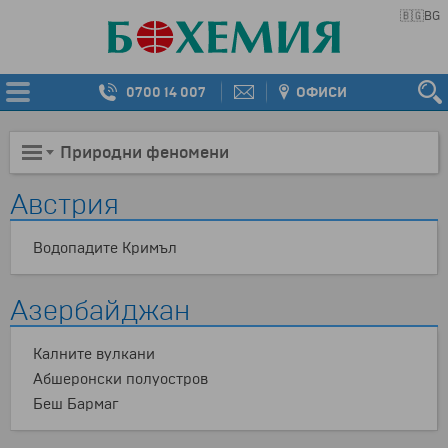
🇧🇬
BG
0700 14 007
ОФИСИ
Природни феномени
Австрия
Водопадите Кримъл
Азербайджан
Kалните вулкани
Абшеронски полуостров
Беш Бармаг