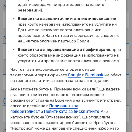
идентифицираме ви при отваряне на вашите
Мароко
резервации).
Бисквитки за аналитични и статистически данни
,
Канъоните Кхетарао
чрез които измерваме използването на услугите ни.
Данните не включват персонализиране или
профилиране. Част от тази информация се споделя с
Мексико
нашия технологичен партньор Google.
Бисквитки за персонализация и профилиране
, чрез
Вулкана Истаксиуатъл
които обработваме информация за използването на
услугите ни и предлагаме персонализирана реклама.
Норвегия
Част от тази информация се споделя с наши
технологични партньори като
Google
и
Facebook
и е обект
на техните политики за използване на лични данни.
Водопад ,,Ворингсфос"
Ако натиснете бутона "Приемам всички цели", ще дадете
съгласието си за използването на всички видове
ОАЕ
бисквитки от страна на Бохемия и на всички трети страни,
описани детайлно в
Политиката за
поверителност
и
Политиката за бисквитките
. Ако
Оазисът Ал Айн
натиснете бутона "Отказвам всички", ще отхвърлите
използването на всички видове бисквитки. Чрез бутона
"Настройки" може да направите специфичен избор, като