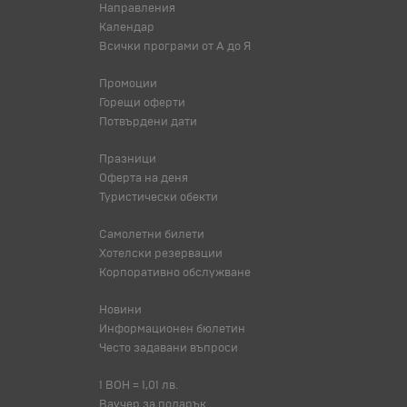
Направления
Календар
Всички програми от А до Я
Промоции
Горещи оферти
Потвърдени дати
Празници
Оферта на деня
Туристически обекти
Самолетни билети
Хотелски резервации
Корпоративно обслужване
Новини
Информационен бюлетин
Често задавани въпроси
1 BOH = 1,01 лв.
Ваучер за подарък