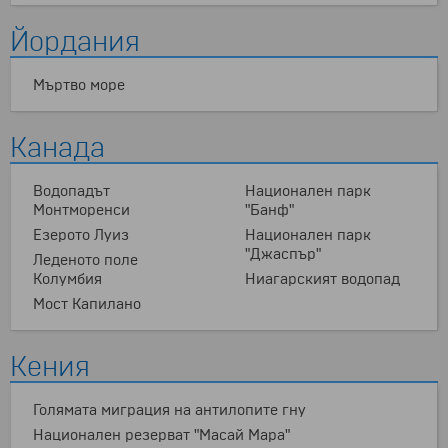
Йордания
Мъртво море
Канада
Водопадът
Национален парк
Монтморенси
"Банф"
Езерото Луиз
Национален парк
"Джаспър"
Леденото поле
Колумбия
Ниагарският водопад
Мост Капилано
Кения
Голямата миграция на антилопите гну
Национален резерват "Масай Мара"