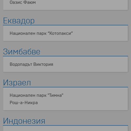
Оазис Фаюм
Еквадор
Национален парк “Котопакси”
Зимбабве
Водопадът Виктория
Израел
Национален парк "Тимна"
Рош-а-Никра
Индонезия