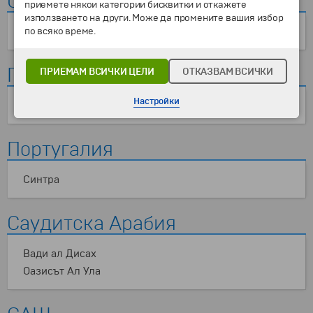
Оман
приемете някои категории бисквитки и откажете
използването на други. Може да промените вашия избор
Пустинята Уахиба
по всяко време.
Полша
ПРИЕМАМ ВСИЧКИ ЦЕЛИ
ОТКАЗВАМ ВСИЧКИ
Настройки
Солни мини Величка
Португалия
Синтра
Саудитска Арабия
Вади ал Дисах
Оазисът Ал Ула