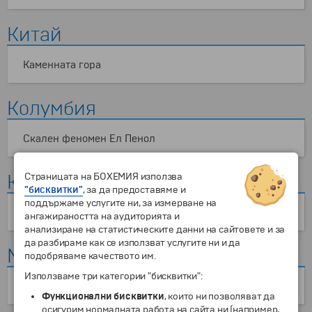
Китай
Каменната гора
Колумбия
Скален феномен Ел Пенол
Коста Рика
Страницата на БОХЕМИЯ използва
"бисквитки"
, за да предоставяме и
поддържаме услугите ни, за измерване на
Национален парк Мануел Антонио
ангажираността на аудиторията и
анализиране на статистическите данни на сайтовете и за
да разбираме как се използват услугите ни и да
Мавриций
подобряваме качеството им.
Използваме три категории "бисквитки":
"Земя на седемте цвята"
Функционални бисквитки
, които ни позволяват да
осигурим нормалната работа на сайта ни (например,