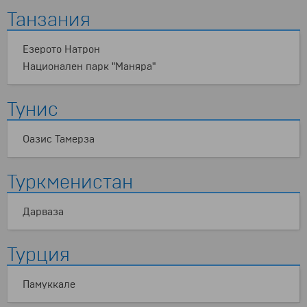
Танзания
Езерото Натрон
Национален парк "Маняра"
Тунис
Оазис Тамерза
Туркменистан
Дарваза
Турция
Памуккале