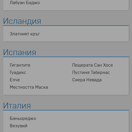
Лабуан Баджо
Исландия
Златният кръг
Испания
Гигантите
Пещерата Сан Хосе
Гуадикс
Пустиня Табернас
Елче
Сиера Невада
Местността Маска
Италия
Баньореджо
Везувий