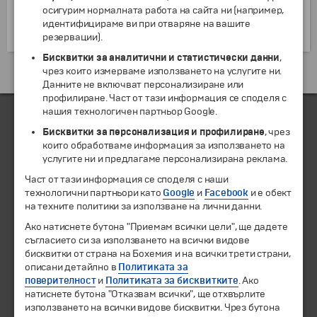
множество спортни съоръжения за футбол,
осигурим нормалната работа на сайта ни (например,
бейзбол, хокей на трева, тенис, голф, пътеки за
идентифицираме ви при отваряне на вашите
бягане, езда, плуване, боулинг и скейтборд.
резервации).
Бисквитки за аналитични и статистически данни
,
чрез които измерваме използването на услугите ни.
Екскурзии и почивки до Австрия »
Данните не включват персонализиране или
профилиране. Част от тази информация се споделя с
нашия технологичен партньор Google.
Бисквитки за персонализация и профилиране
, чрез
ЧЛЕН НА
които обработваме информация за използването на
услугите ни и предлагаме персонализирана реклама.
Част от тази информация се споделя с наши
технологични партньори като
Google
и
Facebook
и е обект
на техните политики за използване на лични данни.
Ако натиснете бутона "Приемам всички цели", ще дадете
съгласието си за използването на всички видове
бисквитки от страна на Бохемия и на всички трети страни,
описани детайлно в
Политиката за
поверителност
и
Политиката за бисквитките
. Ако
натиснете бутона "Отказвам всички", ще отхвърлите
© 1994-2026 Бохемия ООД.
Всички права запазени.
използването на всички видове бисквитки. Чрез бутона