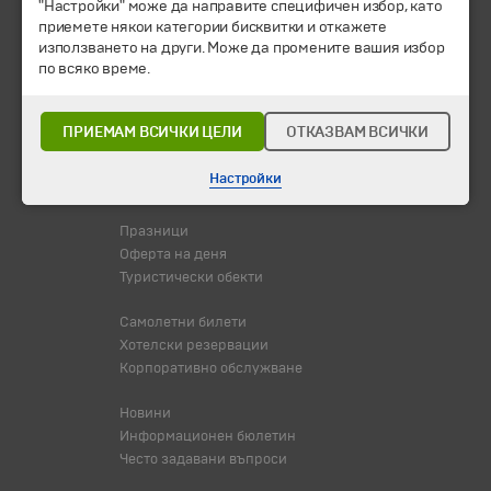
"Настройки" може да направите специфичен избор, като
приемете някои категории бисквитки и откажете
Екскурзии и почивки
използването на други. Може да промените вашия избор
Направления
по всяко време.
Календар
Всички програми от А до Я
ПРИЕМАМ ВСИЧКИ ЦЕЛИ
ОТКАЗВАМ ВСИЧКИ
Промоции
Горещи оферти
Настройки
Потвърдени дати
Празници
Оферта на деня
Туристически обекти
Самолетни билети
Хотелски резервации
Корпоративно обслужване
Новини
Информационен бюлетин
Често задавани въпроси