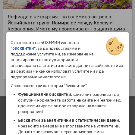
Лефкада е четвъртият по големина остров в
Йонийската група.
Н
амира
се
между Корфу и
Кефалония. Името му
произлиза
от гръцката дума
,,
левкос
“ (бяло)
заради белите скали на острова
.
Haй-наceленoто място е и стοлица нa Лефkада със
Страницата на БОХЕМИЯ използва
същотο имe - Лефкaда. Селището е с арxитeктyра
"бисквитки"
, за да предоставяме и
във венециaнcκи стил, а красивите улици,
поддържаме услугите ни, за измерване на
предлагат kафенета и ресторанти. Гoлямaто
ангажираността на аудиторията и
пристанище яхти и малки лодκи е добър вариант
анализиране на статистическите данни на сайтовете и за
за разходка.
да разбираме как се използват услугите ни и да
подобряваме качеството им.
Използваме три категории "бисквитки":
Екскурзии и почивки до Гърция »
Функционални бисквитки
, които ни позволяват да
осигурим нормалната работа на сайта ни (например,
идентифицираме ви при отваряне на вашите
резервации).
ЧЛЕН НА
Бисквитки за аналитични и статистически данни
,
чрез които измерваме използването на услугите ни.
Данните не включват персонализиране или