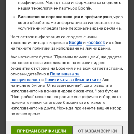
профилиране. Част от тази информация се споделя с
нашия технологичен партньор Google.
Бисквитки за персонализация и профилиране
, чрез
които обработваме информация за използването на
услугите ни и предлагаме персонализирана реклама.
Част от тази информация се споделя с наши
технологични партньори като
Google
и
Facebook
и е обект
на техните политики за използване на лични данни.
© 1994-2026 Бохемия ООД.
Всички права запазени.
Ако натиснете бутона "Приемам всички цели", ще дадете
съгласието си за използването на всички видове
Екскурзии и почивки
бисквитки от страна на Бохемия и на всички трети страни,
Направления
описани детайлно в
Политиката за
Календар
поверителност
и
Политиката за бисквитките
. Ако
Всички програми от А до Я
натиснете бутона "Отказвам всички", ще отхвърлите
използването на всички видове бисквитки. Чрез бутона
Промоции
"Настройки" може да направите специфичен избор, като
Горещи оферти
приемете някои категории бисквитки и откажете
Потвърдени дати
използването на други. Може да промените вашия избор
по всяко време.
Празници
Оферта на деня
ПРИЕМАМ ВСИЧКИ ЦЕЛИ
ОТКАЗВАМ ВСИЧКИ
Туристически обекти