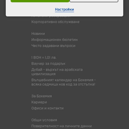
Настройки
Самолетни билети
Хотелски резервации
Корпоративно обслужване
Новини
Информационен бюлетин
Често задавани въпроси
1 BOH = 1,01 лв.
Ваучер за подарък
Дубай - върхът на арабската
цивилизация
Вълшебният календар на Бохемия -
всяка седмица нов код за отстъпка!
За Бохемия
Кариери
Офиси и контакти
Общи условия
Поверителност на личните данни