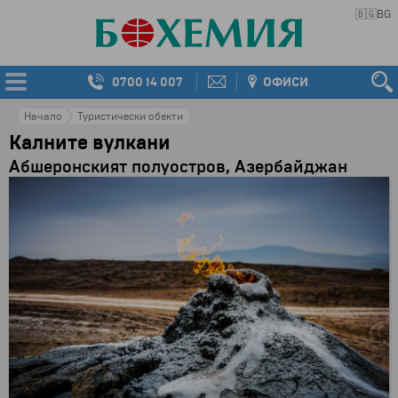
🇧🇬
BG
0700 14 007
ОФИСИ
Начало
Туристически обекти
Kалните вулкани
Абшеронският полуостров, Азербайджан