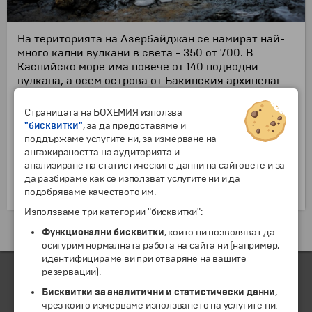
На територията на Азербайджан се намират най-
много кални вулкани в света - 350 от 700. В
Каспийско море има повече от 140 подводни
вулкана, а осем острова от Бакинския архипелаг
са кални вулкани по произход. Другият вид кални
вулкани са тип "кладенци". Калните вулкани са
Страницата на БОХЕМИЯ използва
свързани с нефтените находища. Богати нефтени
"бисквитки"
, за да предоставяме и
и газови находища се намират на териториите с
поддържаме услугите ни, за измерване на
кални вулкани. Изригванията на вулканите се
ангажираността на аудиторията и
използват като суровина в химическата и
анализиране на статистическите данни на сайтовете и за
строителната промишленост, както и във
да разбираме как се използват услугите ни и да
фармакологията.
подобряваме качеството им.
Използваме три категории "бисквитки":
Екскурзии и почивки до Азербайджан »
Функционални бисквитки
, които ни позволяват да
осигурим нормалната работа на сайта ни (например,
идентифицираме ви при отваряне на вашите
резервации).
Бисквитки за аналитични и статистически данни
,
ЧЛЕН НА
чрез които измерваме използването на услугите ни.