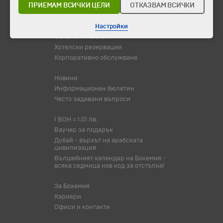
ПРИЕМАМ ВСИЧКИ ЦЕЛИ
ОТКАЗВАМ ВСИЧКИ
Оферта на деня
Туристически обекти
Настройки
Самолетни билети
Хотелски резервации
Корпоративно обслужване
Новини
Информационен бюлетин
Често задавани въпроси
1 BOH = 1,01 лв.
Ваучер за подарък
Дубай - върхът на арабската
цивилизация
Вълшебният календар на Бохемия -
всяка седмица нов код за отстъпка!
За Бохемия
Кариери
Офиси и контакти