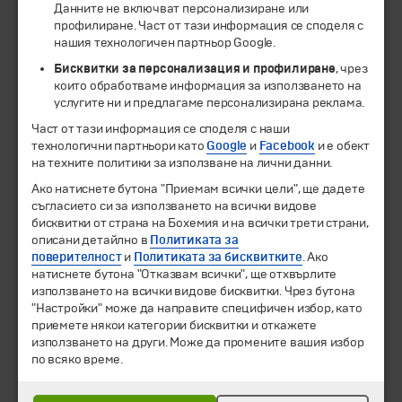
Данните не включват персонализиране или
профилиране. Част от тази информация се споделя с
нашия технологичен партньор Google.
Бисквитки за персонализация и профилиране
, чрез
които обработваме информация за използването на
услугите ни и предлагаме персонализирана реклама.
Част от тази информация се споделя с наши
технологични партньори като
Google
и
Facebook
и е обект
на техните политики за използване на лични данни.
© 1994-2026 Бохемия ООД.
Всички права запазени.
Ако натиснете бутона "Приемам всички цели", ще дадете
съгласието си за използването на всички видове
бисквитки от страна на Бохемия и на всички трети страни,
Екскурзии и почивки
описани детайлно в
Политиката за
Направления
поверителност
и
Политиката за бисквитките
. Ако
Календар
натиснете бутона "Отказвам всички", ще отхвърлите
Всички програми от А до Я
използването на всички видове бисквитки. Чрез бутона
"Настройки" може да направите специфичен избор, като
Промоции
приемете някои категории бисквитки и откажете
Горещи оферти
използването на други. Може да промените вашия избор
Потвърдени дати
по всяко време.
Празници