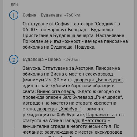
ДЕН
1
София
–
Будапеща
~760 km
Отпътуване от София - автогара "Сердика" в
06.00 ч. по маршрут Белград - Будапеща.
Пристигане в Будапеща вечерта. Настаняване.
По желание и възможност - вечерна панорамна
обиколка на Будапеща. Нощувка.
2
Будапеща
–
Виена
~240 km
Закуска. Отпътуване за Австрия. Панорамна
обиколка на Виена с местен екскурзовод
(минимум 2 ч. 30 мин.):
дворецът „Белведере“
–
един от най-хубавите барокови образци в
света;
Виенската опера
, където ежегодно се
провежда оперен бал;
булевард „Рингщрасе“
,
изграден на мястото на старата крепостна
стена;
дворецът „Хофбург“
– зимната
резиденция на Хабсбургите,
Парламентът
със
статуята на Атина Палада;
Кметството
–
внушителна сграда в неоготически стил. По
желание: разглеждане с местен екскурзовод