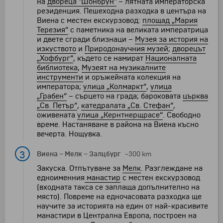
на
двореца "Шонбрун"
– лятната императорска
резиденция. Пешеходна разходка в центъра на
Виена с местен екскурзовод:
площад „Мария
Терезия“
с паметника на великата императрица
и двете сгради близнаци –
Музея за история на
изкуството
и
Природонаучния музей
;
дворецът
„Хофбург“
, където се намират
Националната
библиотека
,
Музеят на музикалните
инструменти
и оръжейната колекция на
императора;
улица „Колмаркт“
,
улица
„Грабен“
– сърцето на града; бароковата
църква
„Св. Петър“
,
катедралата „Св. Стефан“
,
оживената
улица „Кернтнерщрасе“
. Свободно
време. Настаняване в района на Виена късно
вечерта. Нощувка.
3
Виена
–
Мелк
–
Залцбург
~300 km
Закуска. Отпътуване за
Мелк
. Разглеждане на
едноименния
манастир
с местен екскурзовод
(входната такса се заплаща допълнително на
място). Повреме на едночасовата разходка ще
научите за историята на един от най-красивите
манастири в Централна Европа, построен на