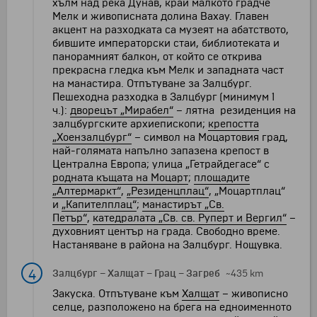
хълм над река Дунав, край малкото градче
Мелк и живописната долина Вахау. Главен
акцент на разходката са музеят на абатството,
бившите императорски стаи, библиотеката и
панорамният балкон, от който се открива
прекрасна гледка към Мелк и западната част
на манастира. Отпътуване за Залцбург.
Пешеходна разходка в Залцбург (минимум 1
ч.):
дворецът „Мирабел“
– лятна резиденция на
залцбургските архиепископи;
крепостта
„Хоензалцбург“
– символ на Моцартовия град,
най-голямата напълно запазена крепост в
Централна Европа; улица „Гетрайдегасе“ с
родната къщата на Моцарт
;
площадите
„Алтермаркт“
,
„Резиденцплац“
, „Моцартплац“
и
„Капителплац“
;
манастирът „Св.
Петър“
,
катедралата „Св. св. Руперт и Вергил“
–
духовният център на града. Свободно време.
Настаняване в района на Залцбург. Нощувка.
4
Залцбург
–
Халщат
–
Грац
–
Загреб
~435 km
Закуска. Отпътуване към
Халщат
– живописно
селце, разположено на брега на едноименното