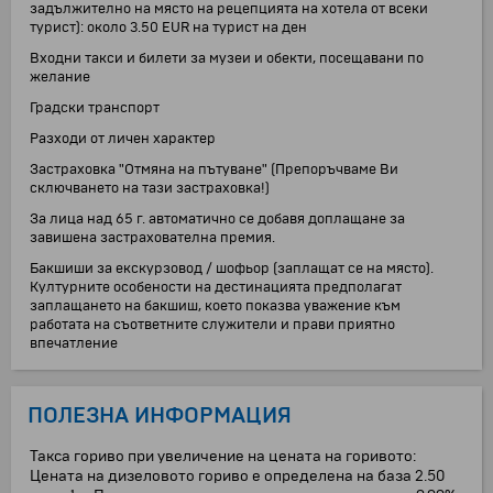
задължително на място на рецепцията на хотела от всеки
турист): около 3.50 EUR на турист на ден
Входни такси и билети за музеи и обекти, посещавани по
желание
Градски транспорт
Разходи от личен характер
Застраховка "Отмяна на пътуване" (Препоръчваме Ви
сключването на тази застраховка!)
За лица над 65 г. автоматично се добавя доплащане за
завишена застрахователна премия.
Бакшиши за екскурзовод / шофьор (заплащат се на място).
Културните особености на дестинацията предполагат
заплащането на бакшиш, което показва уважение към
работата на съответните служители и прави приятно
впечатление
ПОЛЕЗНА ИНФОРМАЦИЯ
Такса гориво при увеличение на цената на горивото:
Цената на дизеловото гориво е определена на база 2.50