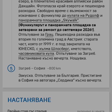
езеро, в пленително красивия алпийски район
Дахщайн. Фотопауза край езерото и пешеходна
разходка. Свободно време с възможност за
изкачване с фуникуляр до
кулата на Рудолф
и
панорамната площадка „Skywalk"
.
(Фуникулярът и панорамната площадка са
затворени за ремонт до септември 2026!)
.
Отпътуване за
Грац
. Пешеходна разходка във
втория по големина град в Австрия: старата
част, която от 1999 г. е под закрилата на
ЮНЕСКО, с
хълма Шлосберг
, кметството,
часовниковата кула
. Отпътуване за Загреб.
Настаняване късно вечерта. Нощувка.
5
Загреб
–
София
~800 km
Закуска. Отпътуване за България. Пристигане
в София на автогара „Сердика“ късно вечерта.
НАСТАНЯВАНЕ
Двойна стая със спалня
включено в цената