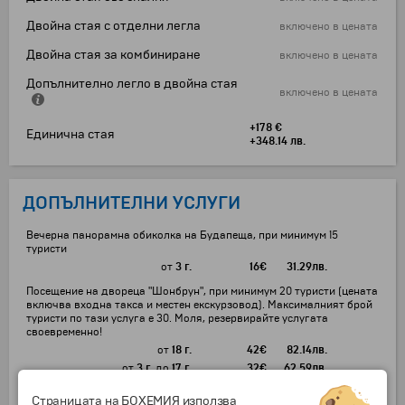
Двойна стая с отделни легла
включено в цената
Двойна стая за комбиниране
включено в цената
Допълнително легло в двойна стая
включено в цената
+178 €
Единична стая
+348.14 лв.
ДОПЪЛНИТЕЛНИ УСЛУГИ
Вечерна панорамна обиколка на Будапеща, при минимум 15
туристи
от
3 г.
16
€
31.29
лв.
Посещение на двореца "Шонбрун", при минимум 20 туристи (цената
включва входна такса и местен екскурзовод). Максималният брой
туристи по тази услуга е 30. Моля, резервирайте услугата
своевременно!
от
18 г.
42
€
82.14
лв.
от
3 г.
до
17 г.
32
€
62.59
лв.
Нощувка преди датата на отпътуване в хотел "Хемус" *** , на
Страницата на БОХЕМИЯ използва