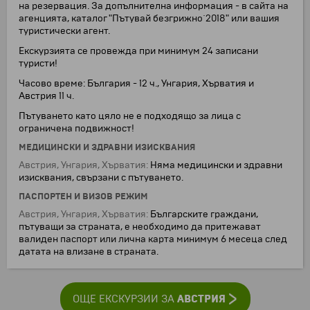
на резервация. За допълнителна информация - в сайта на
агенцията, каталог "Пътувай безгрижно`2018" или вашия
туристически агент.
Екскурзията се провежда при минимум 24 записани
туристи!
Часово време: България - 12 ч., Унгария, Хърватия и
Австрия 11 ч.
Пътуването като цяло не е подходящо за лица с
ограничена подвижност!
МЕДИЦИНСКИ И ЗДРАВНИ ИЗИСКВАНИЯ
Австрия, Унгария, Хърватия:
Няма медицински и здравни
изисквания, свързани с пътуването.
ПАСПОРТЕН И ВИЗОВ РЕЖИМ
Австрия, Унгария, Хърватия:
Българските граждани,
пътуващи за страната, е необходимо да притежават
валиден паспорт или лична карта минимум 6 месеца след
датата на влизане в страната.
АВСТРИЯ
ОЩЕ ЕКСКУРЗИИ ЗА