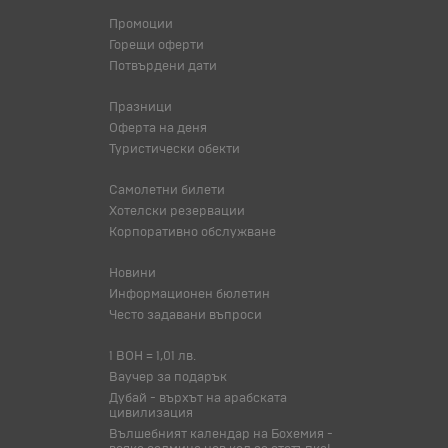
Промоции
Горещи оферти
Потвърдени дати
Празници
Оферта на деня
Туристически обекти
Самолетни билети
Хотелски резервации
Корпоративно обслужване
Новини
Информационен бюлетин
Често задавани въпроси
1 BOH = 1,01 лв.
Ваучер за подарък
Дубай - върхът на арабската
цивилизация
Вълшебният календар на Бохемия -