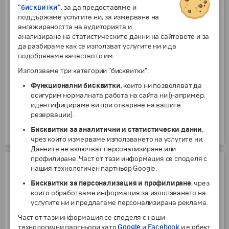
турист в двойна стая без закуска
"бисквитки"
, за да предоставяме и
от
3 г.
25
€
48.90
лв.
поддържаме услугите ни, за измерване на
Нощувка преди датата на отпътуване в хотел "Хемус" *** , на
ангажираността на аудиторията и
турист в единична стая без закуска
анализиране на статистическите данни на сайтовете и за
от
3 г.
42
€
82.14
лв.
да разбираме как се използват услугите ни и да
подобряваме качеството им.
Нощувка след връщането от екскурзията в хотел "Хемус" *** , на
турист в двойна стая без закуска
Използваме три категории "бисквитки":
от
3 г.
25
€
48.90
лв.
Функционални бисквитки
, които ни позволяват да
Нощувка след връщането от екскурзията в хотел "Хемус" ***, на
осигурим нормалната работа на сайта ни (например,
турист в единична стая без закуска
идентифицираме ви при отваряне на вашите
от
3 г.
42
€
82.14
лв.
резервации).
Ползване на двойна седалка от един турист
Бисквитки за аналитични и статистически данни
,
от
3 г.
140
€
273.82
лв.
чрез които измерваме използването на услугите ни.
Данните не включват персонализиране или
профилиране. Част от тази информация се споделя с
ОТСТЪПКИ
нашия технологичен партньор Google.
Бисквитки за персонализация и профилиране
, чрез
Ученици и студенти (до 25 г.)
които обработваме информация за използването на
от
7 г.
до
25 г.
7.93
€
15.51
лв.
услугите ни и предлагаме персонализирана реклама.
Деца до 12 год., настанени в стаята на двамата родители
Част от тази информация се споделя с наши
от
3 г.
до
11 г.
18.40
€
35.99
лв.
технологични партньори като
Google
и
Facebook
и е обект