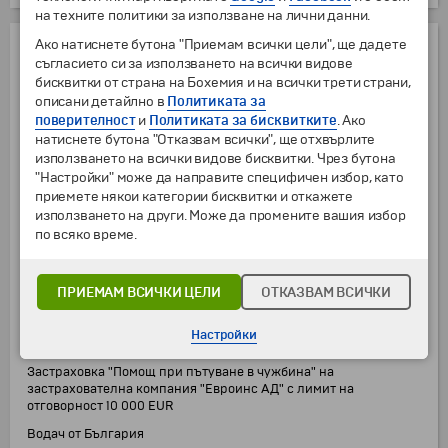
на техните политики за използване на лични данни.
Ако натиснете бутона "Приемам всички цели", ще дадете
ЦЕНАТА ВКЛЮЧВА:
съгласието си за използването на всички видове
бисквитки от страна на Бохемия и на всички трети страни,
Транспорт с комфортен туристически автобус (климатик,
описани детайлно в
Политиката за
видеосистема, минибар)
поверителност
и
Политиката за бисквитките
. Ако
1 нощувка със закуска в хотел *** в Будапеща
натиснете бутона "Отказвам всички", ще отхвърлите
използването на всички видове бисквитки. Чрез бутона
1 нощувка със закуска в хотел *** в района на Виена
"Настройки" може да направите специфичен избор, като
1 нощувка със закуска в хотел ** в района на Залцбург
приемете някои категории бисквитки и откажете
1 нощувка със закуска в хотел *** в Загреб
използването на други. Може да промените вашия избор
по всяко време.
Панорамна обиколка на Виена с местен екскурзовод
Пешеходна разходка във Виена с местен екскурзовод
ПРИЕМАМ ВСИЧКИ ЦЕЛИ
ОТКАЗВАМ ВСИЧКИ
Посещение на манастира "Мелк" (без включена входна такса;
заплаща се индивидуално на място)
Настройки
Пешеходни разходки в Грац, Халщат и Залцбург
Застраховка "Помощ при пътуване в чужбина" на
застрахователна компания "Евроинс АД" с лимит на
отговорност 10 000 EUR
Водач от България