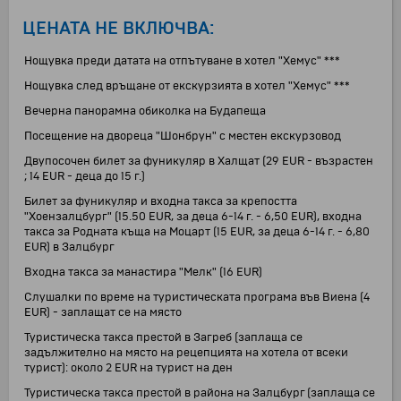
ЦЕНАТА НЕ ВКЛЮЧВА:
Нощувка преди датата на отпътуване в хотел "Хемус" ***
Нощувка след връщане от екскурзията в хотел "Хемус" ***
Вечерна панорамна обиколка на Будапеща
Посещение на двореца "Шонбрун" с местен екскурзовод
Двупосочен билет за фуникуляр в Халщат (29 EUR - възрастен
; 14 EUR - деца до 15 г.)
Билет за фуникуляр и входна такса за крепостта
"Хоензалцбург" (15.50 EUR, за деца 6-14 г. - 6,50 EUR), входна
такса за Родната къща на Моцарт (15 EUR, за деца 6-14 г. - 6,80
EUR) в Залцбург
Входна такса за манастира "Мелк" (16 EUR)
Слушалки по време на туристическата програма във Виена (4
EUR) - заплащат се на място
Туристическа такса престой в Загреб (заплаща се
задължително на място на рецепцията на хотела от всеки
турист): около 2 EUR на турист на ден
Туристическа такса престой в района на Залцбург (заплаща се