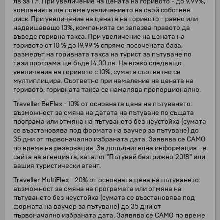
лв за 1 л. При увеличение на цената на горивото - до 9,99%,
компанията ще поеме увеличението на свой собствен
риск. При увеличение на цената на горивото - равно или
надвишаващо 10%, компанията си запазва правото да
въведе горивна такса. При увеличение на цената на
горивото от 10 % до 19,99 % спрямо посочената база,
размерът на горивната такса на турист за пътуване по
тази програма ще бъде 14.00 лв. На всяко следващо
увеличение на горивото с 10%, сумата съответно се
мултиплицира. Съответно при намаление на цената на
горивото, горивната такса се намалява пропорционално.
Traveller BeFlex - 10% от основната цена на пътуването:
възможност за смяна на датата на пътуване по същата
програма или отмяна на пътуването без неустойка (сумата
се възстановява под формата на ваучер за пътуване) до
35 дни от първоначално избраната дата. Заявява се САМО
по време на резервация. За допълнителна информация - в
сайта на агенцията, каталог "Пътувай безгрижно`2018" или
вашия туристически агент.
Traveller MultiFlex - 20% от основната цена на пътуването:
възможност за смяна на програмата или отмяна на
пътуването без неустойка (сумата се възстановява под
формата на ваучер за пътуване) до 35 дни от
първоначално избраната дата. Заявява се САМО по време