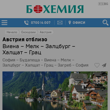
🇧🇬
BG
0700 14 007
ОФИСИ
Начало
Екскурзии
Австрия
Австрия отблизо
Виена – Мелк – Залцбург –
Халщат – Грац
София – Будапеща – Виена – Мелк –
Залцбург – Халщат – Грац – Загреб – София