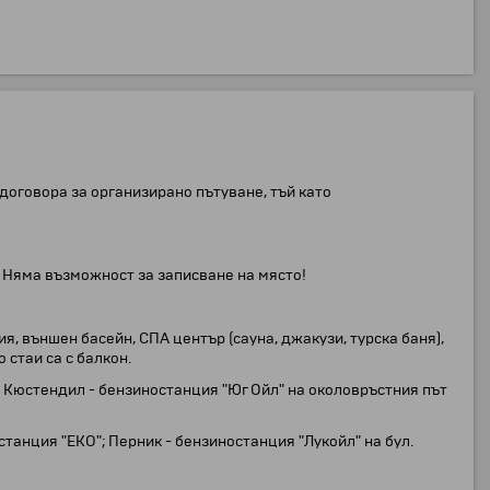
договора за организирано пътуване, тъй като
 Няма възможност за записване на място!
ия, външен басейн, СПА център (сауна, джакузи, турска баня),
 стаи са с балкон.
; Кюстендил - бензиностанция "Юг Ойл" на околовръстния път
танция "ЕКО"; Перник - бензиностанция "Лукойл" на бул.