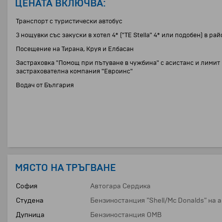
ЦЕНАТА ВКЛЮЧВА:
Транспорт с туристически автобус
3 нощувки със закуски в хотел 4* ("TE Stella" 4* или подобен) в ра
Посещение на Тирана, Круя и Елбасан
Застраховка "Помощ при пътуване в чужбина" с асистанс и лимит 
застрахователна компания "Евроинс"
Водач от България
МЯСТО НА ТРЪГВАНЕ
София
Автогара Сердика
Студена
Бензиностанция "Shell/Mc Donalds" на 
Дупница
Бензиностанция ОМВ