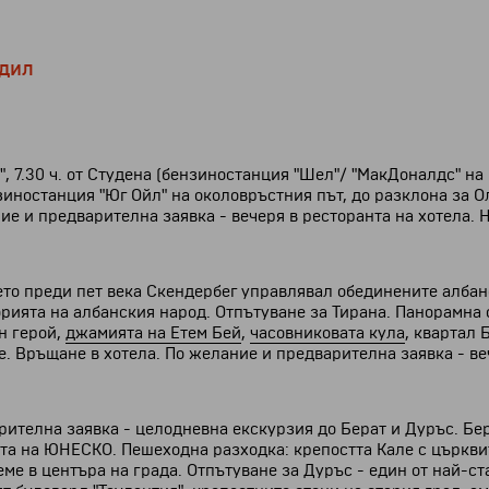
дил
", 7.30 ч. от Студена (бензиностанция "Шел"/ "МакДоналдс" на 
нзиностанция "Юг Ойл" на околовръстния път, до разклона за 
ие и предварителна заявка - вечеря в ресторанта на хотела. 
което преди пет века Скендербег управлявал обединените алба
орията на албанския народ. Отпътуване за Тирана. Панорамна 
н герой,
джамията на Етем Бей
,
часовниковата кула
, квартал
. Връщане в хотела. По желание и предварителна заявка - ве
ителна заявка - целодневна екскурзия до Берат и Дуръс. Бер
а на ЮНЕСКО. Пешеходна разходка: крепостта Кале с църквите
ме в центъра на града. Отпътуване за Дуръс - един от най-с