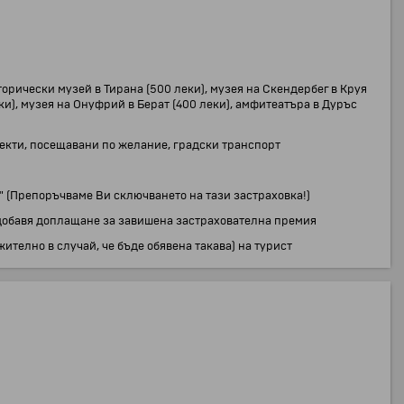
:
орически музей в Тирана (500 леки), музея на Скендербег в Круя
еки), музея на Онуфрий в Берат (400 леки), амфитеатъра в Дуръс
бекти, посещавани по желание, градски транспорт
" (Препоръчваме Ви сключването на тази застраховка!)
е добавя доплащане за завишена застрахователна премия
ително в случай, че бъде обявена такава) на турист