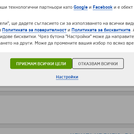
наши технологични партньори като
Google
и
Facebook
и е обект
ени входни такси), при минимум 20 записани туристи
ели", ще дадете съгласието си за използването на всички вид
в
Политиката за поверителност
и
Политиката за бисквитките
.
идове бисквитки. Чрез бутона "Настройки" може да направит
ючени напитки), при минимум 20 туристи
ането на други. Може да промените вашия избор по всяко вре
допълнително потвърждение на услугата от оператор)
урист в двойна стая
ПРИЕМАМ ВСИЧКИ ЦЕЛИ
ОТКАЗВАМ ВСИЧКИ
урист в единична стая
в двойна стая
Настройки
в единична стая