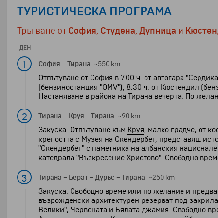
ТУРИСТИЧЕСКА ПРОГРАМА
Тръгване от
София
,
Студена
,
Дупница
и
Кюстен
ДЕН
1
София
–
Тирана
~550 km
Отпътуване от София в 7.00 ч. от автогара "Сердика
(бензиностанция "OMV"), 8.30 ч. от Кюстендил (бе
Настаняване в района на Тирана вечерта. По желан
2
Тирана
–
Круя
–
Тирана
~90 km
Закуска. Отпътуване към
Круя
, малко градче, от 
крепостта с Музея на Скендербег, представящ ист
"Скендербег"
с паметника на албанския национале
катедрала "Възкресение Христово". Свободно време
3
Тирана
–
Берат
–
Дуръс
–
Тирана
~250 km
Закуска. Свободно време или по желание и предвар
възрожденски архитектурен резерват под закрилат
Велики", Червената и Бялата джамия. Свободно вре