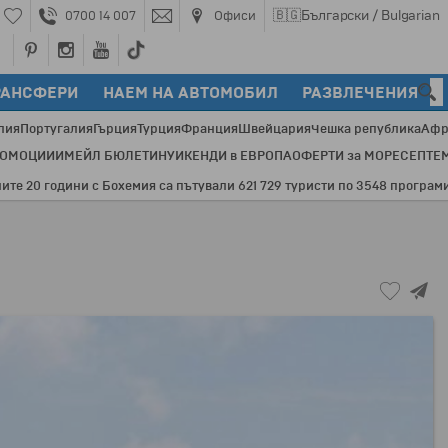
🇧🇬
Български / Bulgarian
0700 14 007
Офиси
РАНСФЕРИ
НАЕМ НА АВТОМОБИЛ
РАЗВЛЕЧЕНИЯ
лия
Португалия
Гърция
Турция
Франция
Швейцария
Чешка република
Афр
РОМОЦИИ
ИМЕЙЛ БЮЛЕТИН
УИКЕНДИ в ЕВРОПА
ОФЕРТИ за МОРЕ
СЕПТЕ
 Бохемия са пътували 621 729 туристи по 3548 програми и 82 дестинац