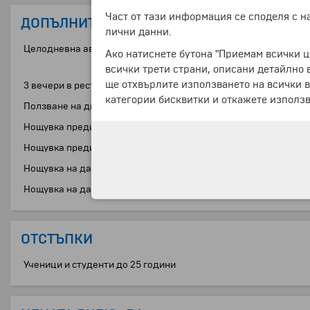
Част от тази информация се споделя с 
ДОПЪЛНИТЕЛНИ УСЛУГИ
лични данни.
Целодневна автобусна екскурзия до Берат и Дуръс (без включ
Ако натиснете бутона "Приемам всички ц
всички трети страни, описани детайлно 
ще отхвърлите използването на всички в
3 вечери в ресторанта на хотела (тристепенно меню, без вкл
категории бисквитки и откажете използв
Ползване на двойна седалка от един турист ( необходимо е 
Нощувка преди датата на отпътуване в хотел "Хемус" *** на т
Нощувка преди датата на отпътуване в хотел "Хемус" *** на т
Нощувка на датата на връщане в хотел "Хемус" *** на турист 
Нощувка на датата на връщане в хотел "Хемус" *** на турист 
ОТСТЪПКИ
Ученици и студенти до 25 години