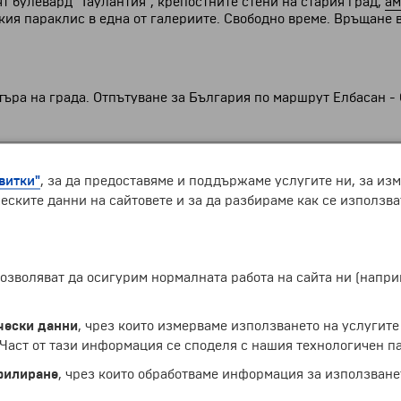
 булевард "Таулантия", крепостните стени на стария град,
ам
ия параклис в една от галериите. Свободно време. Връщане в
търа на града. Отпътуване за България по маршрут Елбасан -
витки"
, за да предоставяме и поддържаме услугите ни, за из
еските данни на сайтовете и за да разбираме как се използва
 позволяват да осигурим нормалната работа на сайта ни (нап
чески данни
, чрез които измерваме използването на услугите
аст от тази информация се споделя с нашия технологичен па
филиране
, чрез които обработваме информация за използване