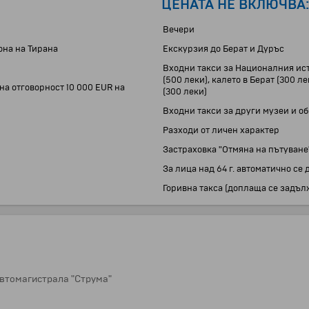
ЦЕНАТА НЕ ВКЛЮЧВА
Вечери
йона на Тирана
Екскурзия до Берат и Дуръс
Входни такси за Националния ист
(500 леки), калето в Берат (300 л
на отговорност 10 000 EUR на
(300 леки)
Входни такси за други музеи и о
Разходи от личен характер
Застраховка "Отмяна на пътуване
За лица над 64 г. автоматично с
Горивна такса (доплаща се задълж
автомагистрала "Струма"