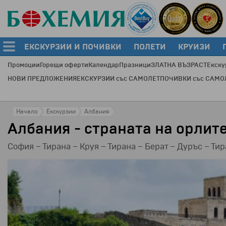
ЕКСКУРЗИИ И ПОЧИВКИ
ПОЛЕТИ
КРУИЗИ
Промоции
Горещи оферти
Календар
Празници
ЗЛАТНА ВЪЗРАСТ
Екску
НОВИ ПРЕДЛОЖЕНИЯ
ЕКСКУРЗИИ със САМОЛЕТ
ПОЧИВКИ със САМО
Начало
Екскурзии
Албания
Албания - страната на орлите
София – Тирана – Круя – Тирана – Берат – Дуръс – Ти