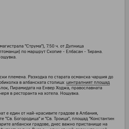
магистрала "Струма"), 7.50 ч. от Дупница
Олтоманци) по маршрут Скопие - Елбасан - Тирана.
Нощувка.
нски племена. Разходка по старата османска чаршия до
обиколка в албанската столица:
централният площад
 Блок, Пирамидата на Енвер Ходжа, православната
черя в ресторанта на хотела. Нощувка.
ат е един от най-красивите градове в Албания,
 "Св. Богородица" и "Св. Троица", площад "Константин
тарите албански градове, днес важно пристанище на