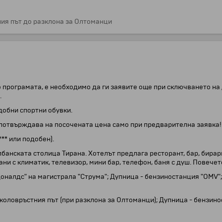
ия път до разклона за Олтоманци
 програмата, е необходимо да ги заявите още при сключването на 
.
добни спортни обувки.
е потвърждава на посочената цена само при предварителна заявка!
*** или подобен).
албанската столица Тирана. Хотелът предлага ресторант, бар, бирар
и с климатик, телевизор, мини бар, телефон, баня с душ. Повечето
оналдс" на магистрала "Струма"; Дупница - бензиностанция "OMV"
коловръстния път (при разклона за Олтоманци); Дупница - бензинос