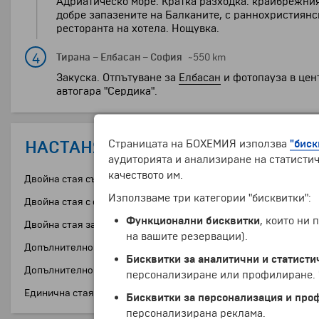
Адриатическо море. Кратка разходка: крайбрежният
добре запазените на Балканите, с раннохристиянск
ресторанта на хотела. Нощувка.
4
Тирана
–
Елбасан
–
София
~550 km
Закуска. Отпътуване за
Елбасан
и фотопауза в цен
автогара "Сердика".
НАСТАНЯВАНЕ
Страницата на БОХЕМИЯ използва
"биск
аудиторията и анализиране на статистич
качеството им.
Двойна стая със спалня
Използваме три категории "бисквитки":
Двойна стая с отделни легла
Функционални бисквитки
, които ни
Двойна стая за комбиниране
на вашите резервации).
Допълнително легло в двойна стая (възрастен)
Бисквитки за аналитични и статисти
Допълнително легло в двойна стая (дете до 10 години)
персонализиране или профилиране. Ч
Единична стая
Бисквитки за персонализация и про
персонализирана реклама.