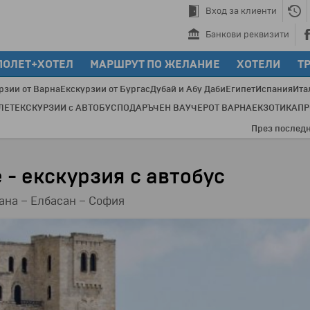
Вход за клиенти
Банкови реквизити
ПОЛЕТ+ХОТЕЛ
МАРШРУТ ПО ЖЕЛАНИЕ
ХОТЕЛИ
Т
рзии от Варна
Екскурзии от Бургас
Дубай и Абу Даби
Египет
Испания
Ита
ЛЕТ
ЕКСКУРЗИИ с АВТОБУС
ПОДАРЪЧЕН ВАУЧЕР
ОТ ВАРНА
ЕКЗОТИКА
П
През последните 20 години с
 - екскурзия с автобус
рана – Елбасан – София