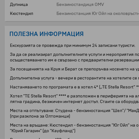
Дупница
Бензиностандиця OMV
Кюстендил
Бензиностанция Юг Ойл на околовръстн
ПОЛЕЗНА ИНФОРМАЦИЯ
Екскурзията се провежда при минимум 24 записани туристи.
За да се реализират допълнителните услуги и мероприятия по
осъществяването им е свързано с предварителни резервации
За посещенията на Круя и Берат се препоръчва носенето на у
Допълнителна услуга - вечери в ресторантите на хотелите с
Настаняването по програмата е в хотел 4* („TE Stella Resort” *
Хотел "TE Stella Resort" **** е разположен в периферията на 
лятна градина, безжичен интернет достъп. Стаите са оборудван
Места на отпътуване: Студена - бензиностанция "Шел"/ "МакД
(при разклона за Олтоманци)
Места на връщане: Кюстендил - бензиностанция "Юг Ойл" на о
"Юрий Гагарин" (до "Кауфланд")