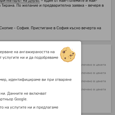
фитеатърът на Дуръс
– един от най-големите и най-
 Тирана. По желание и предварителна заявка - вечеря в
 Скопие - София. Пристигане в София късно вечерта на
мерване на ангажираността на
т услугите ни и да подобряваме
включено в цената
включено в цената
ример, идентифицираме ви при отваряне
включено в цената
включено в цената
 ни. Данните не включват
-25.56 €
-49.99 лв.
ртньор Google.
+71.50 €
+139.84 лв.
то на услугите ни и предлагаме